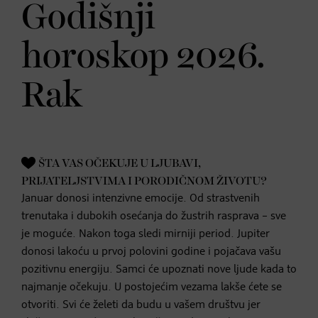
Godišnji
horoskop 2026.
Rak
ŠTA VAS OČEKUJE U LJUBAVI,
PRIJATELJSTVIMA I PORODIČNOM ŽIVOTU?
Januar donosi intenzivne emocije. Od strastvenih
trenutaka i dubokih osećanja do žustrih rasprava – sve
je moguće. Nakon toga sledi mirniji period. Jupiter
donosi lakoću u prvoj polovini godine i pojačava vašu
pozitivnu energiju. Samci će upoznati nove ljude kada to
najmanje očekuju. U postojećim vezama lakše ćete se
otvoriti. Svi će želeti da budu u vašem društvu jer