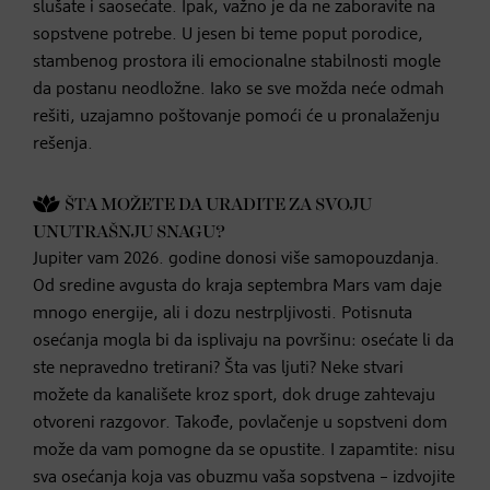
slušate i saosećate. Ipak, važno je da ne zaboravite na
sopstvene potrebe. U jesen bi teme poput porodice,
stambenog prostora ili emocionalne stabilnosti mogle
da postanu neodložne. Iako se sve možda neće odmah
rešiti, uzajamno poštovanje pomoći će u pronalaženju
rešenja.
ŠTA MOŽETE DA URADITE ZA SVOJU
UNUTRAŠNJU SNAGU?
Jupiter vam 2026. godine donosi više samopouzdanja.
Od sredine avgusta do kraja septembra Mars vam daje
mnogo energije, ali i dozu nestrpljivosti. Potisnuta
osećanja mogla bi da isplivaju na površinu: osećate li da
ste nepravedno tretirani? Šta vas ljuti? Neke stvari
možete da kanališete kroz sport, dok druge zahtevaju
otvoreni razgovor. Takođe, povlačenje u sopstveni dom
može da vam pomogne da se opustite. I zapamtite: nisu
sva osećanja koja vas obuzmu vaša sopstvena – izdvojite