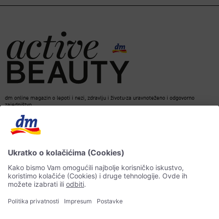
dm online magazin o lepoti i nezi, zdravlju i životu-za uravnoteženo i odgovorno
zajedništvo.
Kontakt
ACTIVE BEAUTY Magazin
Impresum
Zaštita podataka o ličnosti