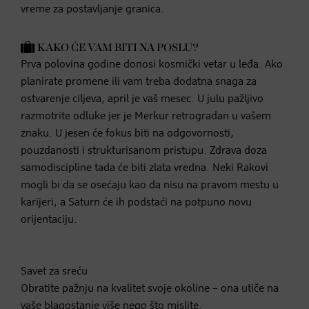
vreme za postavljanje granica.
KAKO ĆE VAM BITI NA POSLU?
Prva polovina godine donosi kosmički vetar u leđa. Ako
planirate promene ili vam treba dodatna snaga za
ostvarenje ciljeva, april je vaš mesec. U julu pažljivo
razmotrite odluke jer je Merkur retrogradan u vašem
znaku. U jesen će fokus biti na odgovornosti,
pouzdanosti i strukturisanom pristupu. Zdrava doza
samodiscipline tada će biti zlata vredna. Neki Rakovi
mogli bi da se osećaju kao da nisu na pravom mestu u
karijeri, a Saturn će ih podstaći na potpuno novu
orijentaciju.
Savet za sreću
Obratite pažnju na kvalitet svoje okoline – ona utiče na
vaše blagostanje više nego što mislite.