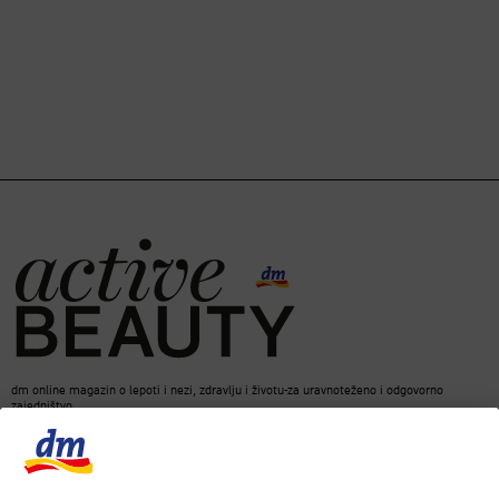
dm online magazin o lepoti i nezi, zdravlju i životu-za uravnoteženo i odgovorno
zajedništvo.