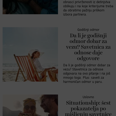
obrasci privrženosti iz detinjstva
oblikuju i na koje kriterijume treba
da obratimo pažnju prilikom
izbora partnera.
Godišnji odmor
Da li je godišnji
odmor dobar za
vezu? Savetnica za
odnose daje
odgovore
Da li je godišnji odmor dobar za
vezu? Stavetnica za odnose
odgovara na ovo pitanje i na još
mnogo toga. Plus: saveti za
harmoničan odmor u paru.
Uslovno
Situationship: šest
pokazatelja po
mišljenju savetnice