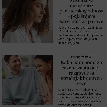
10 znakova
narušenog
partnerskog odnosa
– pojašnjava
savetnica za parove
Savetnica za parove razjašnjava
10 znakova narušenog
partnerskog odnosa. Uz ljubavnu
aferu, tipični znaci da je vezi
došao kraj jesu…
Crvene zastave
Kako nam pomažu
crvene zastavice –
razgovor sa
stručnjakinjom za
veze
Savetnica za veze objašnjava
zašto su crvene zastavice i ostali
znaci upozorenja dobra pomoć
prilikom upoznavanja i na šta je
važno da obratite pažnju.