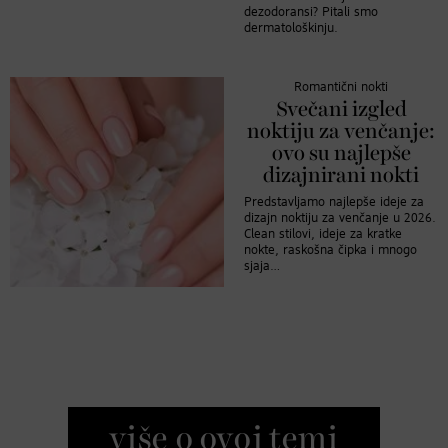
dezodoransi? Pitali smo
dermatološkinju.
Romantični nokti
Svečani izgled
noktiju za venčanje:
ovo su najlepše
dizajnirani nokti
Predstavljamo najlepše ideje za
dizajn noktiju za venčanje u 2026.
Clean stilovi, ideje za kratke
nokte, raskošna čipka i mnogo
sjaja…
više o ovoj temi