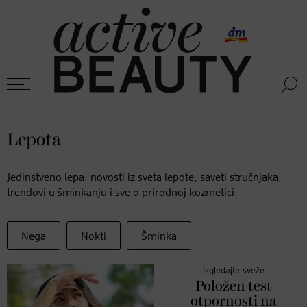
Lepota
Jedinstveno lepa: novosti iz sveta lepote, saveti stručnjaka,
trendovi u šminkanju i sve o prirodnoj kozmetici.
Nega
Nokti
Šminka
Izgledajte sveže
Položen test
otpornosti na