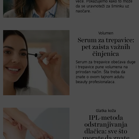
veće. Pokazujemo kako to može
da se uravnoteži za šminku uz
naočare.
Volumen
Serum za trepavice:
pet zaista važnih
činjenica
Serum za trepavice obećava duge
i trepavice pune volumena na
prirodan način. Šta treba da
znate o ovom tajnom adutu
beauty profesionalaca.
Glatka koža
IPL-metoda
odstranjivanja
dlačica: sve što
morate da znate