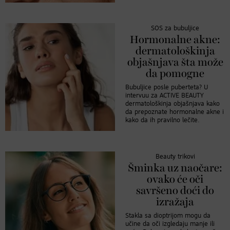
SOS za bubuljice
Hormonalne akne:
dermatološkinja
objašnjava šta može
da pomogne
Bubuljice posle puberteta? U
intervuu za ACTIVE BEAUTY
dermatološkinja objašnjava kako
da prepoznate hormonalne akne i
kako da ih pravilno lečite.
Beauty trikovi
Šminka uz naočare:
ovako će oči
savršeno doći do
izražaja
Stakla sa dioptrijom mogu da
učine da oči izgledaju manje ili