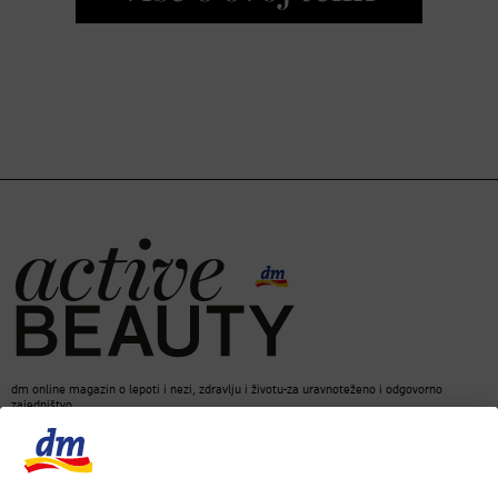
dm online magazin o lepoti i nezi, zdravlju i životu-za uravnoteženo i odgovorno
zajedništvo.