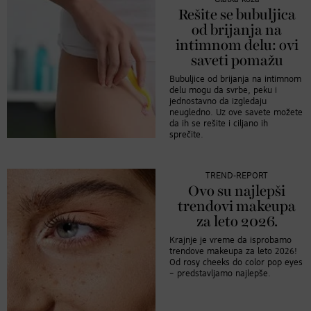
Rešite se bubuljica
od brijanja na
intimnom delu: ovi
saveti pomažu
Bubuljice od brijanja na intimnom
delu mogu da svrbe, peku i
jednostavno da izgledaju
neugledno. Uz ove savete možete
da ih se rešite i ciljano ih
sprečite.
TREND-REPORT
Ovo su najlepši
trendovi makeupa
za leto 2026.
Krajnje je vreme da isprobamo
trendove makeupa za leto 2026!
Od rosy cheeks do color pop eyes
– predstavljamo najlepše.