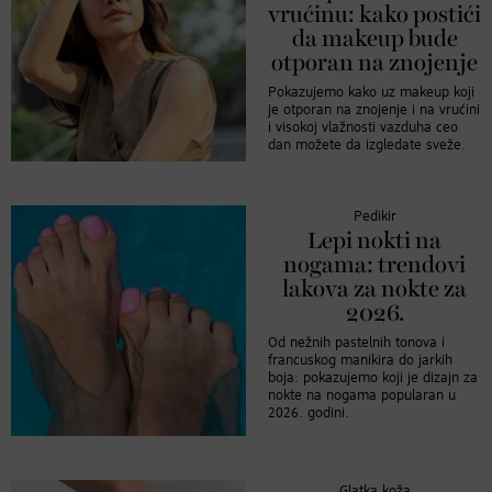
vrućinu: kako postići
da makeup bude
otporan na znojenje
Pokazujemo kako uz makeup koji
je otporan na znojenje i na vrućini
i visokoj vlažnosti vazduha ceo
dan možete da izgledate sveže.
Pedikir
Lepi nokti na
nogama: trendovi
lakova za nokte za
2026.
Od nežnih pastelnih tonova i
francuskog manikira do jarkih
boja: pokazujemo koji je dizajn za
nokte na nogama popularan u
2026. godini.
Glatka koža