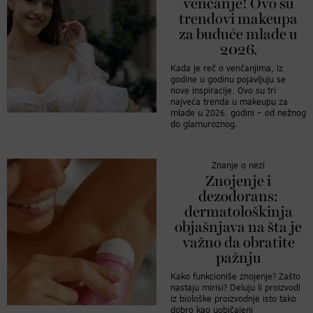
venčanje! Ovo su
trendovi makeupa
za buduće mlade u
2026.
Kada je reč o venčanjima, iz
godine u godinu pojavljuju se
nove inspiracije. Ovo su tri
najveća trenda u makeupu za
mlade u 2026. godini – od nežnog
do glamuroznog.
Znanje o nezi
Znojenje i
dezodorans:
dermatološkinja
objašnjava na šta je
važno da obratite
pažnju
Kako funkcioniše znojenje? Zašto
nastaju mirisi? Deluju li proizvodi
iz biološke proizvodnje isto tako
dobro kao uobičajeni