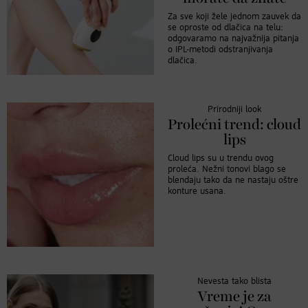
Za sve koji žele jednom zauvek da
se oproste od dlačica na telu:
odgovaramo na najvažnija pitanja
o IPL-metodi odstranjivanja
dlačica.
Prirodniji look
Prolećni trend: cloud
lips
Cloud lips su u trendu ovog
proleća. Nežni tonovi blago se
blendaju tako da ne nastaju oštre
konture usana.
Nevesta tako blista
Vreme je za