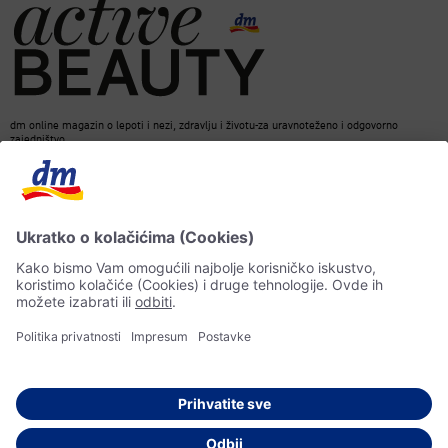
dm online magazin o lepoti i nezi, zdravlju i životu-za uravnoteženo i odgovorno
zajedništvo.
Kontakt
ACTIVE BEAUTY Magazin
Impresum
Zaštita podataka o ličnosti
Informacije o pristupačnosti
Pravila veštačke inteligencije
© 2026 dm drogerie markt d.o.o.