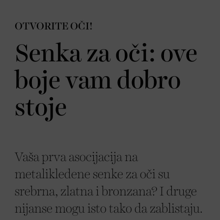
OTVORITE OČI!
Senka za oči: ove
boje vam dobro
stoje
Vaša prva asocijacija na
metalikledene senke za oči su
srebrna, zlatna i bronzana? I druge
nijanse mogu isto tako da zablistaju.