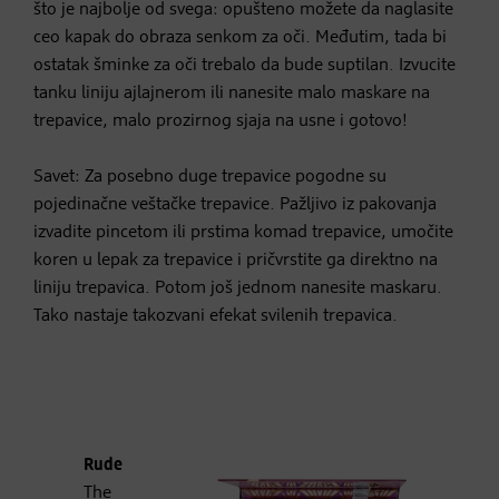
što je najbolje od svega: opušteno možete da naglasite
ceo kapak do obraza senkom za oči. Međutim, tada bi
ostatak šminke za oči trebalo da bude suptilan. Izvucite
tanku liniju ajlajnerom ili nanesite malo maskare na
trepavice, malo prozirnog sjaja na usne i gotovo!
Savet: Za posebno duge trepavice pogodne su
pojedinačne veštačke trepavice. Pažljivo iz pakovanja
izvadite pincetom ili prstima komad trepavice, umočite
koren u lepak za trepavice i pričvrstite ga direktno na
liniju trepavica. Potom još jednom nanesite maskaru.
Tako nastaje takozvani efekat svilenih trepavica.
Rude
The