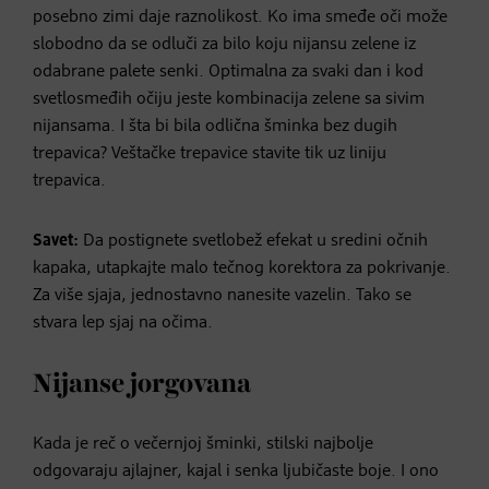
posebno zimi daje raznolikost. Ko ima smeđe oči može
slobodno da se odluči za bilo koju nijansu zelene iz
odabrane palete senki. Optimalna za svaki dan i kod
svetlosmeđih očiju jeste kombinacija zelene sa sivim
nijansama. I šta bi bila odlična šminka bez dugih
trepavica? Veštačke trepavice stavite tik uz liniju
trepavica.
Savet:
Da postignete svetlobež efekat u sredini očnih
kapaka, utapkajte malo tečnog korektora za pokrivanje.
Za više sjaja, jednostavno nanesite vazelin. Tako se
stvara lep sjaj na očima.
Nijanse jorgovana
Kada je reč o večernjoj šminki, stilski najbolje
odgovaraju ajlajner, kajal i senka ljubičaste boje. I ono