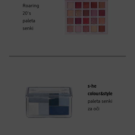
Roaring
20's
paleta
senki
s-he
colour&style
paleta senki
za oči