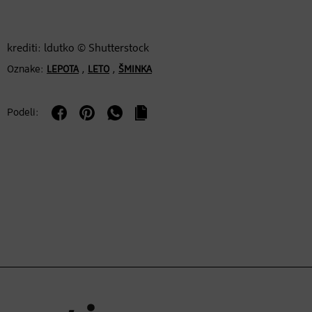
krediti: ldutko © Shutterstock
Oznake:
,
,
LEPOTA
LETO
ŠMINKA
Podeli: