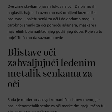
Ove zime stavljamo jasan fokus na oči. Da bismo ih
naglasili, hajde da uzmemo naš omiljeni kozmetički
proizvod – paletu senki za oči i da dodamo magiju
čarobnoj šminki za oči pomoću ajlajnera, maskare i
najvrelijih boja najhladnijeg godišnjeg doba. Koje su to
boje? To ćemo da saznamo ovde.
Blistave oči
zahvaljujući ledenim
metalik senkama za
oči
Sada je moderno
heavy
i romantično istovremeno, jer
nas ledenometalik senke za oči marke dm greju tačno tu