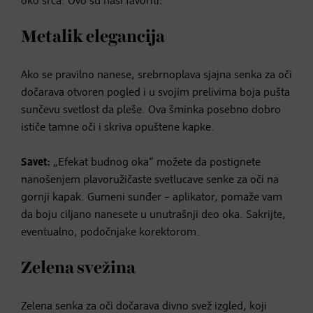
oko srca. Ovo su naši favoriti:
Metalik elegancija
Ako se pravilno nanese, srebrnoplava sjajna senka za oči
dočarava otvoren pogled i u svojim prelivima boja pušta
sunčevu svetlost da pleše. Ova šminka posebno dobro
ističe tamne oči i skriva opuštene kapke.
Savet:
„Efekat budnog oka“ možete da postignete
nanošenjem plavoružičaste svetlucave senke za oči na
gornji kapak. Gumeni sunđer – aplikator, pomaže vam
da boju ciljano nanesete u unutrašnji deo oka. Sakrijte,
eventualno, podočnjake korektorom.
Zelena svežina
Zelena senka za oči dočarava divno svež izgled, koji