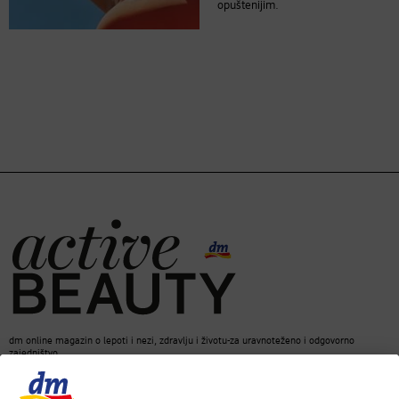
opuštenijim.
dm online magazin o lepoti i nezi, zdravlju i životu-za uravnoteženo i odgovorno
zajedništvo.