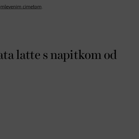
e
mlevenim cimetom
.
ata latte s napitkom od