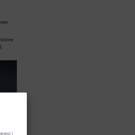
rete
asićene
E.