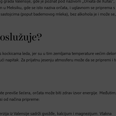
og grada Valensije, gde je poznat pod nazivom „Orxata de Xufas“, 
n u Meksiku, gde se isto naziva orčata, i uglavnom se priprema s
 sastojcima (poput bademovog mleka), bez alkohola je i može se
poslužuje?
 s kockicama leda, jer su u tim zemljama temperature većim delo
ći napitak. Za prijatnu jesenju atmosferu može da se pripremi i t
e previše šećera, orčata može biti zdrav izvor energije. Međutim
isi od načina pripreme:
rzija iz Valensije sadrži gvožđe, kalcijum i magnezijum. Vlakna