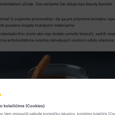
tioksidativni učinak. Ova varijanta čak deluje kao beauty-booster
irinač iz organske proizvodnje i da ga pre pripreme temeljno ispe
niti posebno bogata hranljivim materijama.
okalorično (osim ako nije dodato previše šećera!), sadrži nez
 ima antioksidativna svojstva zahvaljujući visokom udelu vitamina 