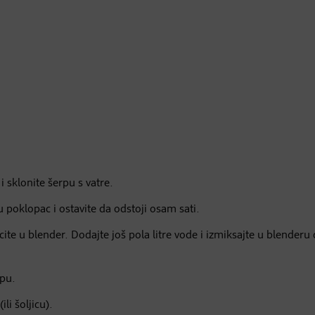
 i sklonite šerpu s vatre.
u poklopac i ostavite da odstoji osam sati.
cite u blender. Dodajte još pola litre vode i izmiksajte u blenderu
rpu.
li šoljicu).