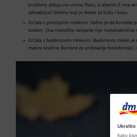
pozitivno deluju na crevnu floru, a vitamin E ima an
zahvaljujući biotinu koji je dobar za kožu i kosu.
Orčata s pirinčanim mlekom: Važno je da koristite p
vodom. Ova meksička varijanta nije niskokalorična 
Orčata s bademovim mlekom: Bademovo mleko je nisk
masne kiseline (korisne za snižavanje holesterola) i