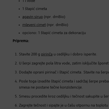
1 l vode
1 štapić cimeta
agavin sirup
(npr. dmBio)
mleveni cimet
(npr. dmBio)
opciono: 1 štapić cimeta za dekoraciju
Priprema:
Stavite 200 g
pirinča
u cediljku i dobro isperite.
U šerpi zagrejte pola litra vode, zatim isključite šporet
Dodajte oprani pirinač i štapić cimeta. Stavite na šerp
Posle toga izvadite štapić cimeta i sadržaj šerpe preba
smesa ne postane tečne konzistencije.
Smesu procedite kroz cediljku i tečnost sakupite u še
Zagrejte tečnost i sipajte je u čašu otpornu na toplotu (i