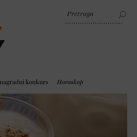
 nagradni konkurs
Horoskop