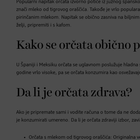
Popularni napitak orčata izvorno potiče iz južnog špansk
znači mleko od tigrovog oraščića. Takođe je vrlo populara
pirinčanim mlekom. Napitak se obično zasniva na biljnim
želji, pripremiti i s kafom.
Kako se orčata obično 
U Španiji i Meksiku orčata se uglavnom poslužuje hladna
godine vrlo visoke, pa se orčata konzumira kao osvežavaju
Da li je orčata zdrava?
Ako je pripremate sami i vodite računa o tome da ne dodat
je konzumirati umereno. Da li je orčata zdraviji izbor, zav
Orčata s mlekom od tigrovog oraščića: Originalna ve