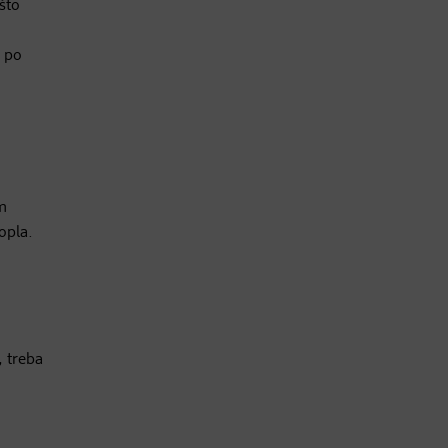
što
, po
m
opla.
, treba