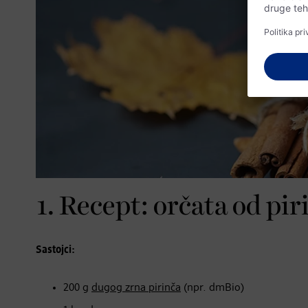
1. Recept: orčata od pi
Sastojci:
200 g
dugog zrna pirinča
(npr. dmBio)