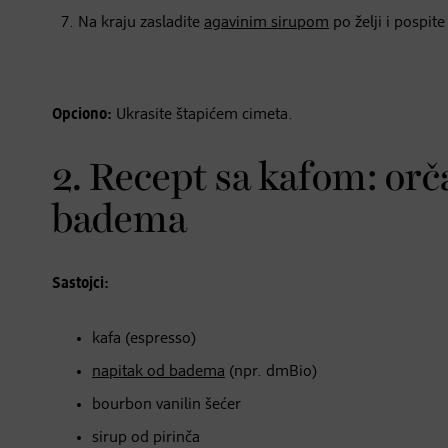
Na kraju zasladite
agavinim sirupom
po želji i pospit
Opciono:
Ukrasite štapićem cimeta.
2. Recept sa kafom: orč
badema
Sastojci:
kafa (espresso)
napitak od badema
(npr. dmBio)
bourbon vanilin šećer
sirup od pirinča