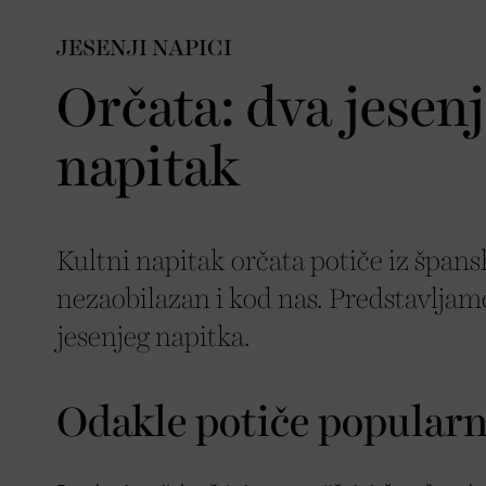
JESENJI NAPICI
Orčata: dva jesenj
napitak
Kultni napitak orčata potiče iz špans
nezaobilazan i kod nas. Predstavljam
jesenjeg napitka.
Odakle potiče popularn