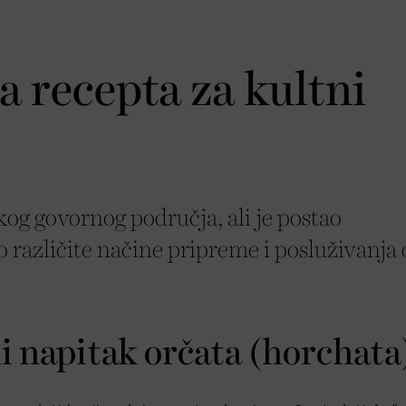
a recepta za kultni
kog govornog područja, ali je postao
o različite načine pripreme i posluživanja
i napitak orčata (horchata