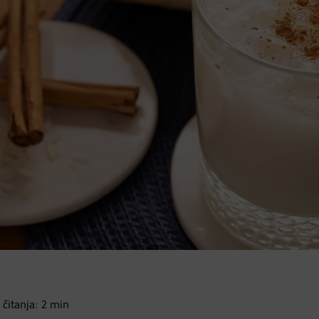
 čitanja:
2
min