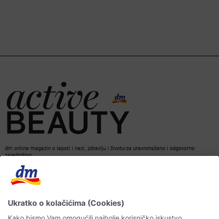
dm online magazin o lepoti i nezi, zdravlju i životu-za uravnoteženo i odgovorno
zajedništvo.