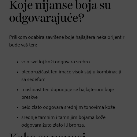
Koje nijanse boja su
odgovarajuće?
Prilikom odabira savršene boje hajlajtera neka orijentir
bude vaš ten:
vrlo svetloj koži odgovara srebro
bledoružičast ten imaće visok sjaj u kombinaciji
sa sedefom
maslinast ten dopunjuje se hajlajterom boje
breskve
belo zlato odgovara srednjim tonovima kože
srednje tamnim i tamnijim bojama kože
odgovara žuto zlato ili bronza.