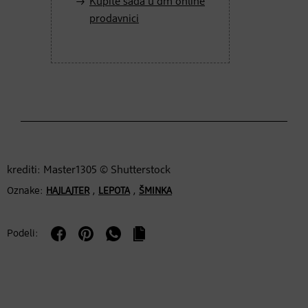
Kupite sada u dm online
prodavnici
krediti: Master1305 © Shutterstock
Oznake:
,
,
HAJLAJTER
LEPOTA
ŠMINKA
Podeli: