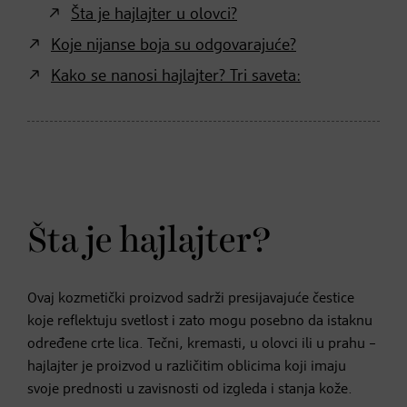
Šta je hajlajter u olovci?
Koje nijanse boja su odgovarajuće?
Kako se nanosi hajlajter? Tri saveta:
Šta je hajlajter?
Ovaj kozmetički proizvod sadrži presijavajuće čestice
koje reflektuju svetlost i zato mogu posebno da istaknu
određene crte lica. Tečni, kremasti, u olovci ili u prahu –
hajlajter je proizvod u različitim oblicima koji imaju
svoje prednosti u zavisnosti od izgleda i stanja kože.