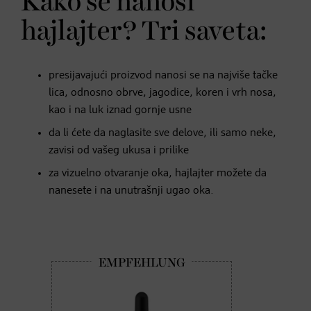
Kako se nanosi
hajlajter? Tri saveta:
presijavajući proizvod nanosi se na najviše tačke
lica, odnosno obrve, jagodice, koren i vrh nosa,
kao i na luk iznad gornje usne
da li ćete da naglasite sve delove, ili samo neke,
zavisi od vašeg ukusa i prilike
za vizuelno otvaranje oka, hajlajter možete da
nanesete i na unutrašnji ugao oka.