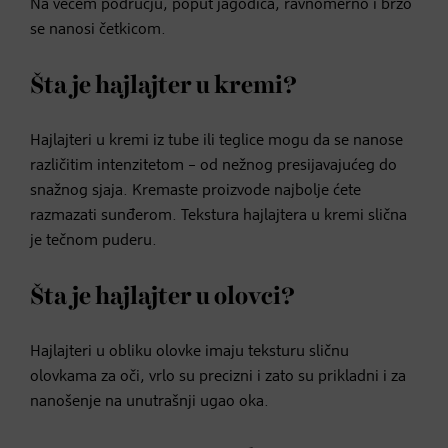
Na većem području, poput jagodica, ravnomerno i brzo
se nanosi četkicom.
Šta je hajlajter u kremi?
Hajlajteri u kremi iz tube ili teglice mogu da se nanose
različitim intenzitetom – od nežnog presijavajućeg do
snažnog sjaja. Kremaste proizvode najbolje ćete
razmazati sunđerom. Tekstura hajlajtera u kremi slična
je tečnom puderu.
Šta je hajlajter u olovci?
Hajlajteri u obliku olovke imaju teksturu sličnu
olovkama za oči, vrlo su precizni i zato su prikladni i za
nanošenje na unutrašnji ugao oka.