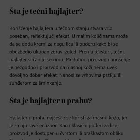
Šta je tečni hajlajter?
Korišćenje hajlajtera u tečnom stanju stvara vrlo
poseban, reflektujući efekat. U malim količinama može
da se doda kremi za negu lica ili puderu kako bi se
obezbedio ukupan zdrav izgled. Prema teksturi, tečni
hajlajter sličan je serumu. Međutim, precizno nanošenje
je nezgodno i proizvod na masnoj koži nema uvek
dovoljno dobar efekat. Nanosi se vrhovima prstiju ili
sunđerom za šminkanje.
Šta je hajlajter u prahu?
Hajlajter u prahu najčešće se koristi za masnu kožu, jer
je za nju savršen izbor. Kao i klasični puderi za lice,
proizvod je dostupan u čvrstom ili praškastom obliku.