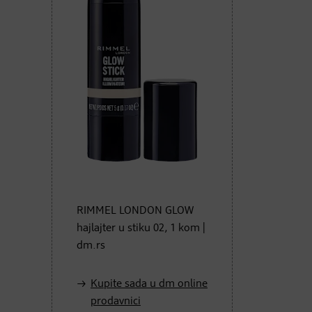
RIMMEL LONDON GLOW
hajlajter u stiku 02, 1 kom |
dm.rs
Kupite sada u dm online
prodavnici