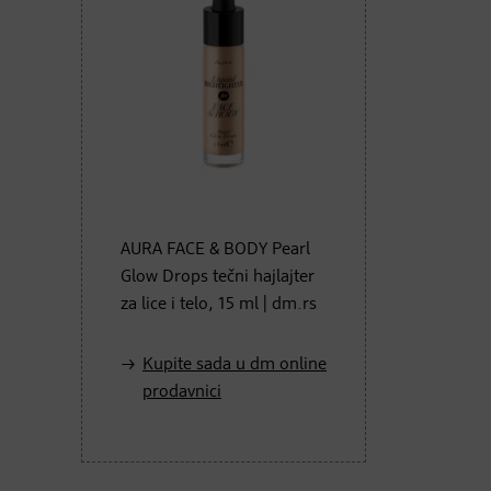
AURA FACE & BODY Pearl
Glow Drops tečni hajlajter
za lice i telo, 15 ml | dm.rs
Kupite sada u dm online
prodavnici