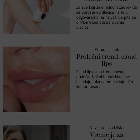
Za sve koji žele jednom zauvek da
se oproste od dlačica na telu:
odgovaramo na najvažnija pitanja
o IPL-metodi odstranjivanja
dlačica.
Prirodniji look
Prolećni trend: cloud
lips
Cloud lips su u trendu ovog
proleća. Nežni tonovi blago se
blendaju tako da ne nastaju oštre
konture usana.
Nevesta tako blista
Vreme je za