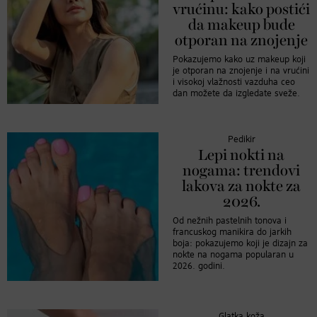
vrućinu: kako postići
da makeup bude
otporan na znojenje
Pokazujemo kako uz makeup koji
je otporan na znojenje i na vrućini
i visokoj vlažnosti vazduha ceo
dan možete da izgledate sveže.
Pedikir
Lepi nokti na
nogama: trendovi
lakova za nokte za
2026.
Od nežnih pastelnih tonova i
francuskog manikira do jarkih
boja: pokazujemo koji je dizajn za
nokte na nogama popularan u
2026. godini.
Glatka koža