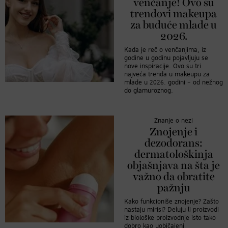
venčanje! Ovo su
trendovi makeupa
za buduće mlade u
2026.
Kada je reč o venčanjima, iz
godine u godinu pojavljuju se
nove inspiracije. Ovo su tri
najveća trenda u makeupu za
mlade u 2026. godini – od nežnog
do glamuroznog.
Znanje o nezi
Znojenje i
dezodorans:
dermatološkinja
objašnjava na šta je
važno da obratite
pažnju
Kako funkcioniše znojenje? Zašto
nastaju mirisi? Deluju li proizvodi
iz biološke proizvodnje isto tako
dobro kao uobičajeni