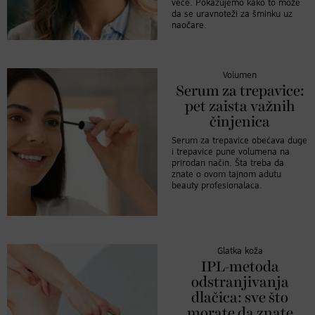
veće. Pokazujemo kako to može
da se uravnoteži za šminku uz
naočare.
Volumen
Serum za trepavice:
pet zaista važnih
činjenica
Serum za trepavice obećava duge
i trepavice pune volumena na
prirodan način. Šta treba da
znate o ovom tajnom adutu
beauty profesionalaca.
Glatka koža
IPL-metoda
odstranjivanja
dlačica: sve što
morate da znate