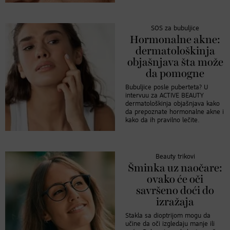
SOS za bubuljice
Hormonalne akne:
dermatološkinja
objašnjava šta može
da pomogne
Bubuljice posle puberteta? U
intervuu za ACTIVE BEAUTY
dermatološkinja objašnjava kako
da prepoznate hormonalne akne i
kako da ih pravilno lečite.
Beauty trikovi
Šminka uz naočare:
ovako će oči
savršeno doći do
izražaja
Stakla sa dioptrijom mogu da
učine da oči izgledaju manje ili