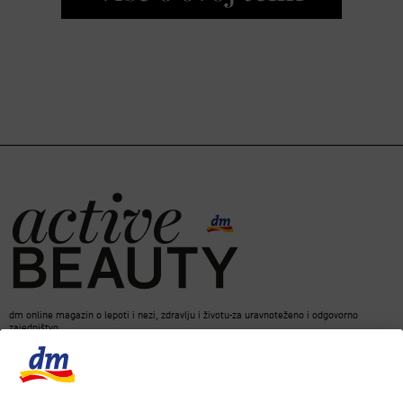
dm online magazin o lepoti i nezi, zdravlju i životu-za uravnoteženo i odgovorno
zajedništvo.