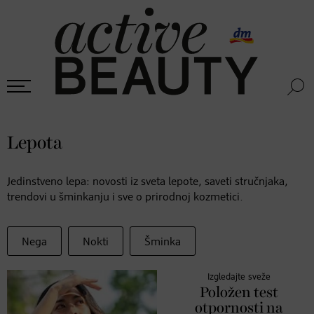
Lepota
Jedinstveno lepa: novosti iz sveta lepote, saveti stručnjaka,
trendovi u šminkanju i sve o prirodnoj kozmetici.
Nega
Nokti
Šminka
Izgledajte sveže
Položen test
otpornosti na