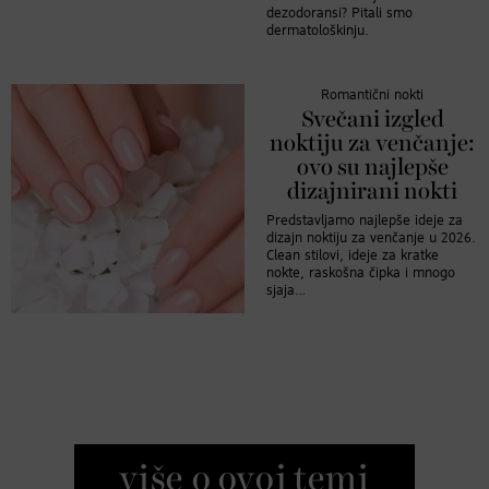
dezodoransi? Pitali smo
dermatološkinju.
Romantični nokti
Svečani izgled
noktiju za venčanje:
ovo su najlepše
dizajnirani nokti
Predstavljamo najlepše ideje za
dizajn noktiju za venčanje u 2026.
Clean stilovi, ideje za kratke
nokte, raskošna čipka i mnogo
sjaja…
više o ovoj temi