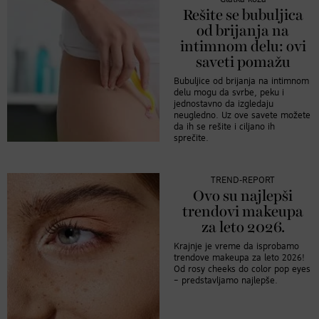
Rešite se bubuljica
od brijanja na
intimnom delu: ovi
saveti pomažu
Bubuljice od brijanja na intimnom
delu mogu da svrbe, peku i
jednostavno da izgledaju
neugledno. Uz ove savete možete
da ih se rešite i ciljano ih
sprečite.
TREND-REPORT
Ovo su najlepši
trendovi makeupa
za leto 2026.
Krajnje je vreme da isprobamo
trendove makeupa za leto 2026!
Od rosy cheeks do color pop eyes
– predstavljamo najlepše.