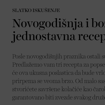
SLATKO ISKUŠENJE
Novogodišnja i bož
jednostavna recep
Posle novogodišnjih praznika ostali s
Predlažemo vam tri recepta za popse
će ova ukusna poslastica da bude vrlo
prirpema se veoma brzo. Od malo sas
stvorićete savršene kolačiće kao čaro
garantovano biti zvezde svakog druž