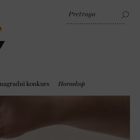
 nagradni konkurs
Horoskop