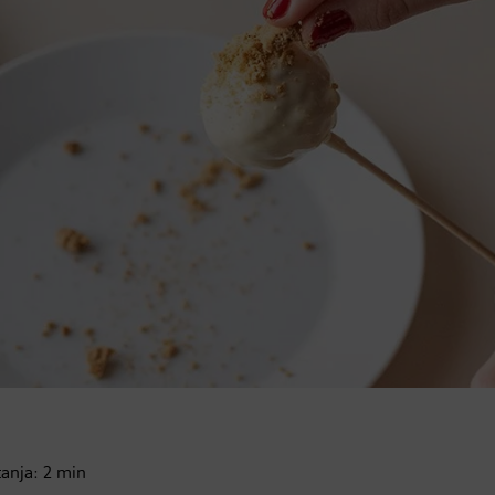
tanja:
2
min