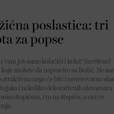
ićna poslastica: tri
ta za popse
u vam još samo kolačići i keks? Savršeno!
 koje možete da napravite za Božić. Ne sa
 atraktivna nego će biti i neverovatno slas
tojaka i nekoliko dekorativnih elemenata
bnim štapićem, i to na štapiću, a oni će
enja.