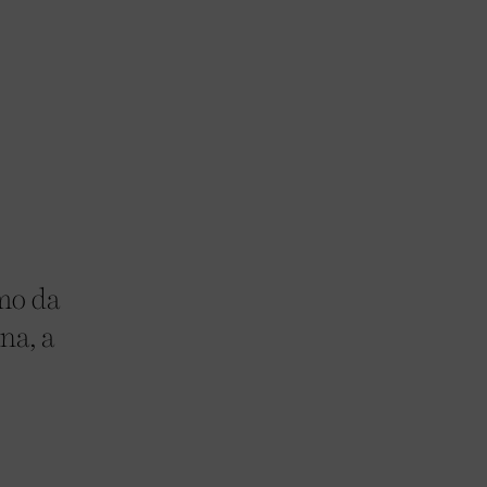
mo da
na, a