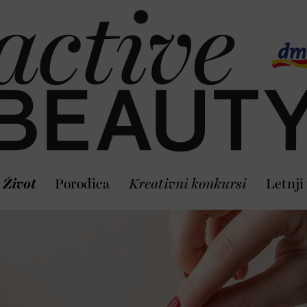
Život
Porodica
Kreativni konkursi
Letnji