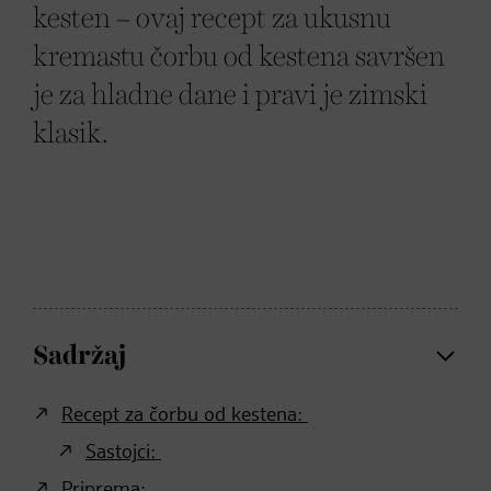
kesten – ovaj recept za ukusnu
kremastu čorbu od kestena savršen
je za hladne dane i pravi je zimski
klasik.
Sadržaj
Recept za čorbu od kestena:
Sastojci:
Priprema: