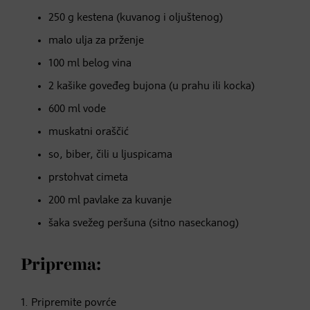
250 g kestena (kuvanog i oljuštenog)
malo ulja za prženje
100 ml belog vina
2 kašike goveđeg bujona (u prahu ili kocka)
600 ml vode
muskatni oraščić
so, biber, čili u ljuspicama
prstohvat cimeta
200 ml pavlake za kuvanje
šaka svežeg peršuna (sitno naseckanog)
Priprema:
1. Pripremite povrće