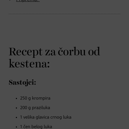
Recept za čorbu od
kestena:
Sastojci:
250 g krompira
200 g praziluka
1 velika glavica crnog luka
1 čen belog luka