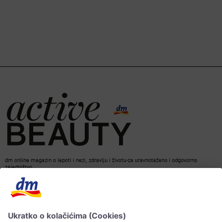
dm online magazin o lepoti i nezi, zdravlju i životu-za uravnoteženo i odgovorno
zajedništvo.