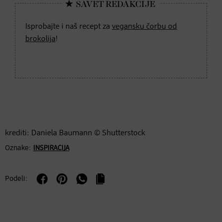
Isprobajte i naš recept za
vegansku čorbu od
brokolija
!
krediti: Daniela Baumann © Shutterstock
Oznake:
INSPIRACIJA
Podeli: