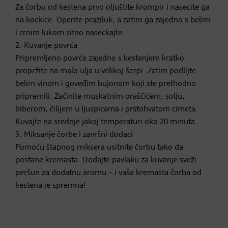
Za čorbu od kestena prvo oljuštite krompir i nasecite ga
na kockice. Operite praziluk, a zatim ga zajedno s belim
i crnim lukom sitno naseckajte.
2. Kuvanje povrća
Pripremljeno povrće zajedno s kestenjem kratko
propržite na malo ulja u velikoj šerpi. Zatim podlijte
belim vinom i goveđim bujonom koji ste prethodno
pripremili. Začinite muskatnim oraščićem, solju,
biberom, čilijem u ljuspicama i prstohvatom cimeta.
Kuvajte na srednje jakoj temperaturi oko 20 minuta.
3. Miksanje čorbe i završni dodaci
Pomoću štapnog miksera usitnite čorbu tako da
postane kremasta. Dodajte pavlaku za kuvanje sveži
peršun za dodatnu aromu – i vaša kremasta čorba od
kestena je spremna!