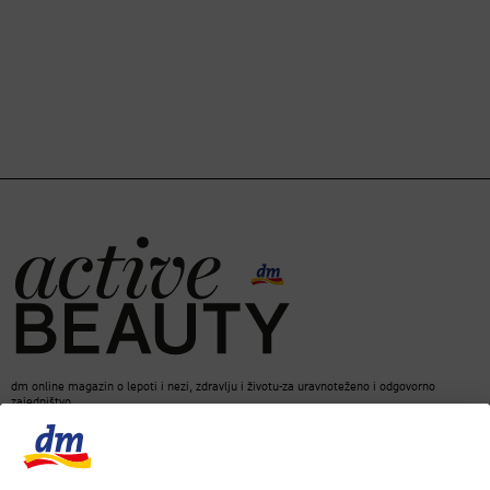
dm online magazin o lepoti i nezi, zdravlju i životu-za uravnoteženo i odgovorno
zajedništvo.