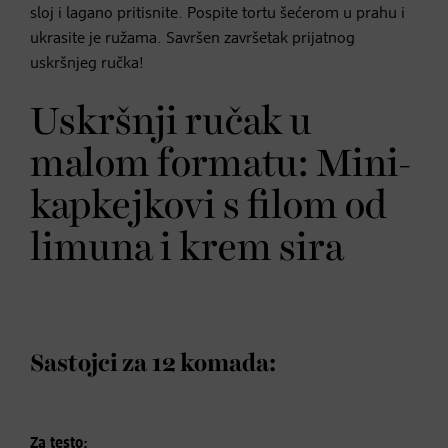
sloj i lagano pritisnite. Pospite tortu šećerom u prahu i
ukrasite je ružama. Savršen završetak prijatnog
uskršnjeg ručka!
Uskršnji ručak u
malom formatu: Mini-
kapkejkovi s filom od
limuna i krem sira
Sastojci za 12 komada:
Za testo: