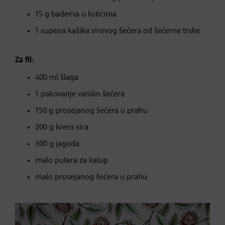
15 g badema u listićima
1 supena kašika sirovog šećera od šećerne trske
Za fil:
400 ml šlaga
1 pakovanje vanilin šećera
150 g prosejanog šećera u prahu
200 g krem sira
300 g jagoda
malo putera za kalup
malo prosejanog šećera u prahu