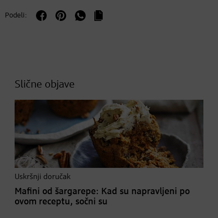
Podeli:
Slične objave
Uskršnji doručak
Mafini od šargarepe: Kad su napravljeni po
ovom receptu, sočni su