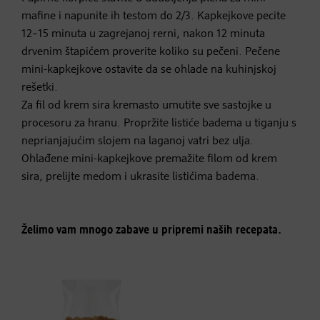
mafine i napunite ih testom do 2/3. Kapkejkove pecite
12–15 minuta u zagrejanoj rerni, nakon 12 minuta
drvenim štapićem proverite koliko su pečeni. Pečene
mini-kapkejkove ostavite da se ohlade na kuhinjskoj
rešetki.
Za fil od krem sira kremasto umutite sve sastojke u
procesoru za hranu. Propržite listiće badema u tiganju s
neprianjajućim slojem na laganoj vatri bez ulja.
Ohlađene mini-kapkejkove premažite filom od krem
sira, prelijte medom i ukrasite listićima badema.
Želimo vam mnogo zabave u pripremi naših recepata.