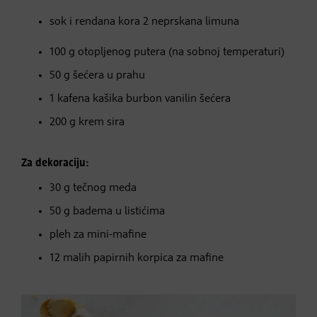
sok i rendana kora 2 neprskana limuna
100 g otopljenog putera (na sobnoj temperaturi)
50 g šećera u prahu
1 kafena kašika burbon vanilin šećera
200 g krem sira
Za dekoraciju:
30 g tečnog meda
50 g badema u listićima
pleh za mini-mafine
12 malih papirnih korpica za mafine