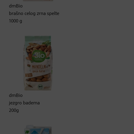
dmBio
brašno celog zrna spelte
1000 g
dmBio
jezgro badema
200g