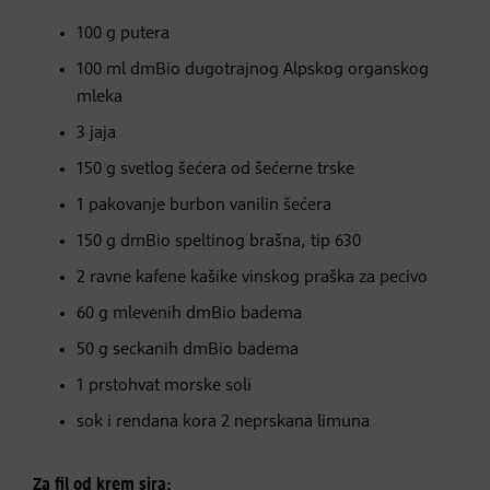
100 g putera
100 ml dmBio dugotrajnog Alpskog organskog
mleka
3 jaja
150 g svetlog šećera od šećerne trske
1 pakovanje burbon vanilin šećera
150 g dmBio speltinog brašna, tip 630
2 ravne kafene kašike vinskog praška za pecivo
60 g mlevenih dmBio badema
50 g seckanih dmBio badema
1 prstohvat morske soli
sok i rendana kora 2 neprskana limuna
Za fil od krem sira: