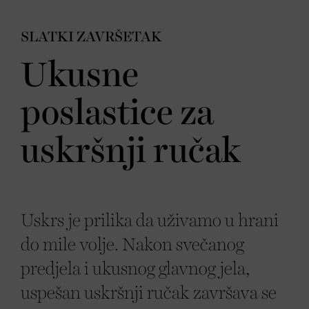
SLATKI ZAVRŠETAK
Ukusne
poslastice za
uskršnji ručak
Uskrs je prilika da uživamo u hrani
do mile volje. Nakon svečanog
predjela i ukusnog glavnog jela,
uspešan uskršnji ručak završava se