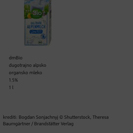
dmBio
dugotrajno alpsko
organsko mleko
1.5%
1 l
krediti: Bogdan Sonjachnyj © Shutterstock, Theresa
Baumgärtner / Brandstätter Verlag