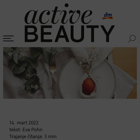
14. mart
2022
tekst:
Eva Pohn
Trajanje čitanja:
3
min