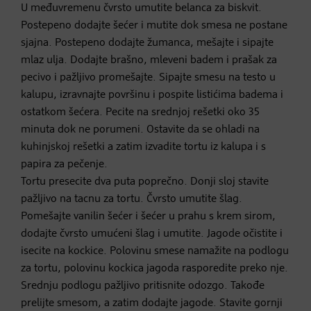
U međuvremenu čvrsto umutite belanca za biskvit.
Postepeno dodajte šećer i mutite dok smesa ne postane
sjajna. Postepeno dodajte žumanca, mešajte i sipajte
mlaz ulja. Dodajte brašno, mleveni badem i prašak za
pecivo i pažljivo promešajte. Sipajte smesu na testo u
kalupu, izravnajte površinu i pospite listićima badema i
ostatkom šećera. Pecite na srednjoj rešetki oko 35
minuta dok ne porumeni. Ostavite da se ohladi na
kuhinjskoj rešetki a zatim izvadite tortu iz kalupa i s
papira za pečenje.
Tortu presecite dva puta poprečno. Donji sloj stavite
pažljivo na tacnu za tortu. Čvrsto umutite šlag.
Pomešajte vanilin šećer i šećer u prahu s krem sirom,
dodajte čvrsto umućeni šlag i umutite. Jagode očistite i
isecite na kockice. Polovinu smese namažite na podlogu
za tortu, polovinu kockica jagoda rasporedite preko nje.
Srednju podlogu pažljivo pritisnite odozgo. Takođe
prelijte smesom, a zatim dodajte jagode. Stavite gornji