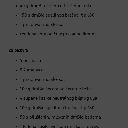
40 g dmdBio šećera od šećerne trske
150 g dmBio speltinog brašna, tip 630
1 prstohvat morske soli
rendana kora od ½ neprskanog limuna
Za biskvit:
5 belanaca
5 žumanaca
1 prstohvat morske soli
100 g dmBio šećera od šećerne trske
4 supene kašike neutralnog biljnog ulja
100 g dmBio speltinog brašna, tip 630
50 g oljuštenih, mlevenih dmBio badema
1 kafena kašika vinskog praška za pecivo