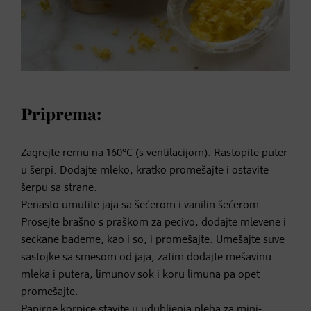
Priprema:
Zagrejte rernu na 160°C (s ventilacijom). Rastopite puter
u šerpi. Dodajte mleko, kratko promešajte i ostavite
šerpu sa strane.
Penasto umutite jaja sa šećerom i vanilin šećerom.
Prosejte brašno s praškom za pecivo, dodajte mlevene i
seckane bademe, kao i so, i promešajte. Umešajte suve
sastojke sa smesom od jaja, zatim dodajte mešavinu
mleka i putera, limunov sok i koru limuna pa opet
promešajte.
Papirne korpice stavite u udubljenja pleha za mini-