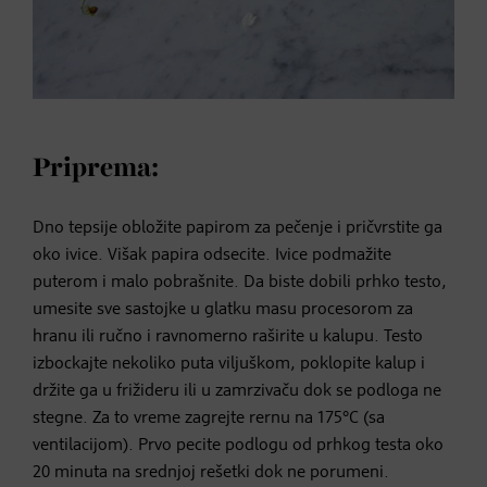
Priprema:
Dno tepsije obložite papirom za pečenje i pričvrstite ga
oko ivice. Višak papira odsecite. Ivice podmažite
puterom i malo pobrašnite. Da biste dobili prhko testo,
umesite sve sastojke u glatku masu procesorom za
hranu ili ručno i ravnomerno raširite u kalupu. Testo
izbockajte nekoliko puta viljuškom, poklopite kalup i
držite ga u frižideru ili u zamrzivaču dok se podloga ne
stegne. Za to vreme zagrejte rernu na 175°C (sa
ventilacijom). Prvo pecite podlogu od prhkog testa oko
20 minuta na srednjoj rešetki dok ne porumeni.