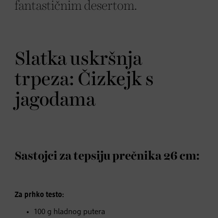
fantastičnim desertom.
Slatka uskršnja
trpeza: Čizkejk s
jagodama
Sastojci za tepsiju prečnika 26 cm:
Za prhko testo:
100 g hladnog putera