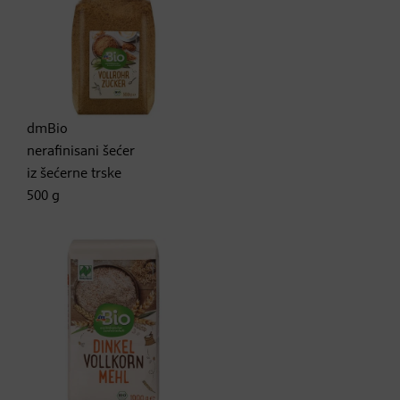
dmBio
nerafinisani šećer
iz šećerne trske
500 g