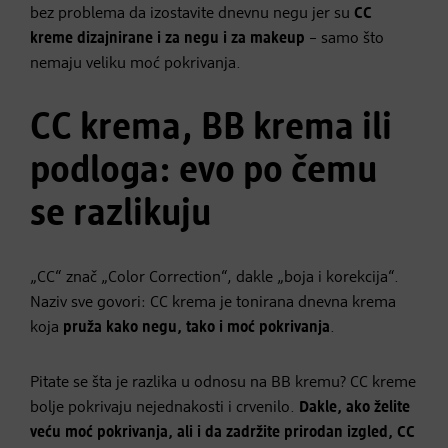
bez problema da izostavite dnevnu negu jer su
CC
kreme dizajnirane i za negu i za makeup
– samo što
nemaju veliku moć pokrivanja.
CC krema, BB krema ili
podloga: evo po čemu
se razlikuju
„CC“ znač „Color Correction“, dakle „boja i korekcija“.
Naziv sve govori: CC krema je tonirana dnevna krema
koja
pruža kako negu, tako i moć pokrivanja
.
Pitate se šta je razlika u odnosu na BB kremu? CC kreme
bolje pokrivaju nejednakosti i crvenilo.
Dakle, ako želite
veću moć pokrivanja, ali i da zadržite prirodan izgled, CC