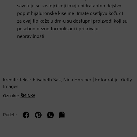
savetuju se sastojci koji imaju hidratantno dejstvo
poput hijaluronske kiseline. Imate osetljivu kožu? I
za ovaj tip kože u dm-u su dostupni proizvodi koji su
posebno nežno formulisani i prikrivaju
nepravilnosti.
krediti: Tekst: Elisabeth Sas, Nina Horcher | Fotografije: Getty
Images
Oznake:
ŠMINKA
Podeli: