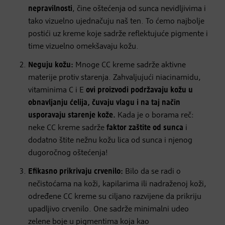
nepravilnosti
, čine oštećenja od sunca nevidljivima i
tako vizuelno ujednačuju naš ten. To ćemo najbolje
postići uz kreme koje sadrže reflektujuće pigmente i
time vizuelno omekšavaju kožu.
Neguju kožu:
Mnoge CC kreme sadrže aktivne
materije protiv starenja. Zahvaljujući niacinamidu,
vitaminima C i E
ovi proizvodi podržavaju kožu u
obnavljanju ćelija, čuvaju vlagu i na taj način
usporavaju
starenje kože.
Kada je o borama reč:
neke CC kreme sadrže
faktor zaštite od sunca
i
dodatno štite nežnu kožu lica od sunca i njenog
dugoročnog oštećenja!
Efikasno prikrivaju crvenilo:
Bilo da se radi o
nečistoćama na koži, kapilarima ili nadraženoj koži,
određene CC kreme su ciljano razvijene da prikriju
upadljivo crvenilo. One sadrže minimalni udeo
zelene boje u pigmentima koja kao