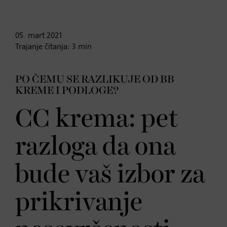
05. mart
2021
Trajanje čitanja:
3
min
PO ČEMU SE RAZLIKUJE OD BB
KREME I PODLOGE?
CC krema: pet
razloga da ona
bude vaš izbor za
prikrivanje