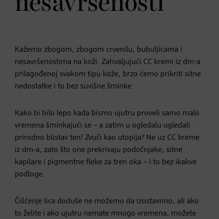
nesavršenosti
Kažemo zbogom, zbogom crvenilu, bubuljicama i
nesavršenostima na koži. Zahvaljujući CC kremi iz dm-a
prilagođenoj svakom tipu kože, brzo ćemo prikriti sitne
nedostatke i to bez suvišne šminke.
Kako bi bilo lepo kada bismo ujutru proveli samo malo
vremena šminkajući se – a zatim u ogledalu ugledali
prirodno blistav ten! Zvuči kao utopija? Ne uz CC kreme
iz dm-a, zato što one prekrivaju podočnjake, sitne
kapilare i pigmentne fleke za tren oka – i to bez ikakve
podloge.
Čišćenje lica doduše ne možemo da izostavimo, ali ako
to želite i ako ujutru nemate mnogo vremena, možete