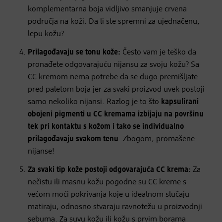
komplementarna boja vidljivo smanjuje crvena
područja na koži. Da li ste spremni za ujednačenu,
lepu kožu?
Prilagođavaju se tonu kože:
Često vam je teško da
pronađete odgovarajuću nijansu za svoju kožu? Sa
CC kremom nema potrebe da se dugo premišljate
pred paletom boja jer za svaki proizvod uvek postoji
samo nekoliko nijansi. Razlog je to što
kapsulirani
obojeni pigmenti u
CC kremama izbijaju na površinu
tek pri kontaktu s kožom i tako se individualno
prilagođavaju svakom tenu
. Zbogom, promašene
nijanse!
Za svaki tip kože postoji odgovarajuća CC krema:
Za
nečistu ili masnu kožu pogodne su CC kreme s
većom moći pokrivanja koje u idealnom slučaju
matiraju, odnosno stvaraju ravnotežu u proizvodnji
sebuma. Za suvu kožu ili kožu s prvim borama