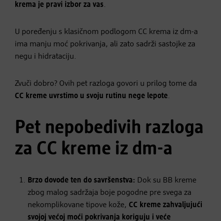
krema je pravi izbor za vas
.
U poređenju s klasičnom podlogom CC krema iz dm-a
ima manju moć pokrivanja, ali zato sadrži sastojke za
negu i hidrataciju.
Zvuči dobro? Ovih pet razloga govori u prilog tome da
CC kreme uvrstimo u svoju rutinu nege lepote
.
Pet nepobedivih razloga
za CC kreme iz dm-a
Brzo dovode ten do savršenstva:
Dok su BB kreme
zbog malog sadržaja boje pogodne pre svega za
nekomplikovane tipove kože,
CC kreme zahvaljujući
svojoj većoj moći pokrivanja koriguju i veće