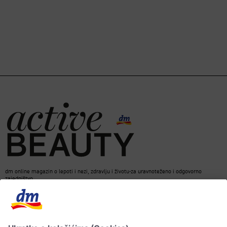
dm online magazin o lepoti i nezi, zdravlju i životu-za uravnoteženo i odgovorno
zajedništvo.