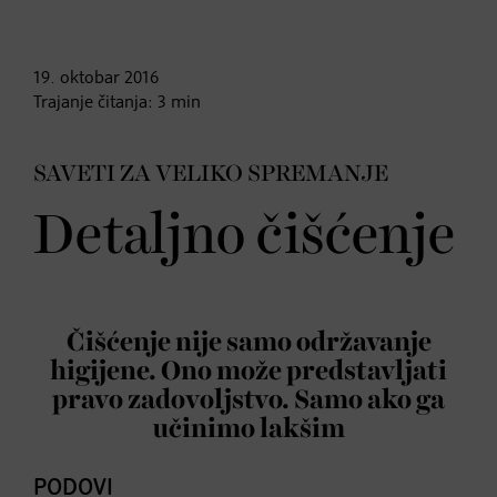
19. oktobar
2016
Trajanje čitanja:
3
min
SAVETI ZA VELIKO SPREMANJE
Detaljno čišćenje
Čišćenje nije samo održavanje
higijene. Ono može predstavljati
pravo zadovoljstvo. Samo ako ga
učinimo lakšim
PODOVI