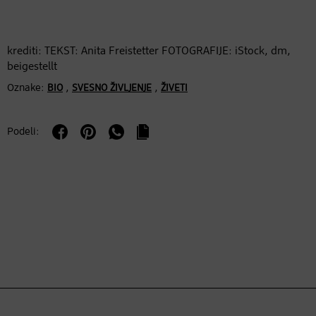
krediti: TEKST: Anita Freistetter FOTOGRAFIJE: iStock, dm,
beigestellt
Oznake:
,
,
BIO
SVESNO ŽIVLJENJE
ŽIVETI
Podeli: