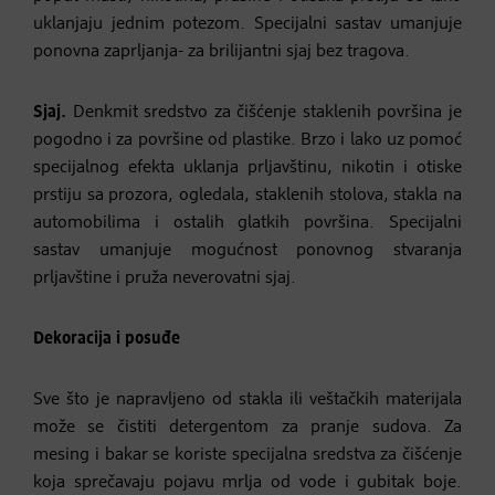
uklanjaju jednim potezom. Specijalni sastav umanjuje
ponovna zaprljanja- za brilijantni sjaj bez tragova.
Sjaj.
Denkmit sredstvo za čišćenje staklenih površina je
pogodno i za površine od plastike. Brzo i lako uz pomoć
specijalnog efekta uklanja prljavštinu, nikotin i otiske
prstiju sa prozora, ogledala, staklenih stolova, stakla na
automobilima i ostalih glatkih površina. Specijalni
sastav umanjuje mogućnost ponovnog stvaranja
prljavštine i pruža neverovatni sjaj.
Dekoracija i posuđe
Sve što je napravljeno od stakla ili veštačkih materijala
može se čistiti detergentom za pranje sudova. Za
mesing i bakar se koriste specijalna sredstva za čišćenje
koja sprečavaju pojavu mrlja od vode i gubitak boje.