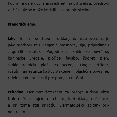
Poliranje daje novi sjaj predmetima od srebra. Sredstvo
za čišćenje se može koristiti i za pranje slavina.
Preporučujemo:
Jako.
Denkmit sredstvo za otklanjanje masnoće ultra je
jako sredstvo za uklanjanje masnoća, ulja, prljavštine i
zagorelih ostataka. Pogodno za kuhinjske površine,
kuhinjske uređaje, pločice, lavabo, šporet, pleh,
staklokeramičku ploču za pečenje, ringle, frižider,
roštilj, nameštaj za baštu, staklene ili plastične površine,
roletne kao i za tekstil pre pranja u mašini.
Prirodno.
Denkmit detergent za pranje sudova ultra
Nature. Sa sastojcima na biljnoj bazi uklanja nečistoće,
a pri tome štiti prirodu. Dermatološki ispitan- pH-
neutralan.