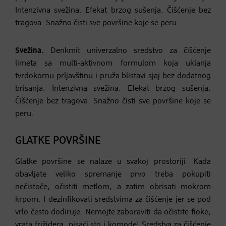
Intenzivna svežina. Efekat brzog sušenja. Čišćenje bez
tragova. Snažno čisti sve površine koje se peru.
Svežina.
Denkmit univerzalno sredstvo za čišćenje
limeta sa multi-aktivnom formulom koja uklanja
tvrdokornu prljavštinu i pruža blistavi sjaj bez dodatnog
brisanja. Intenzivna svežina. Efekat brzog sušenja.
Čišćenje bez tragova. Snažno čisti sve površine koje se
peru.
GLATKE POVRŠINE
Glatke površine se nalaze u svakoj prostoriji. Kada
obavljate veliko spremanje prvo treba pokupiti
nečistoče, očistiti metlom, a zatim obrisati mokrom
krpom. I dezinfikovati sredstvima za čišćenje jer se pod
vrlo često dodiruje. Nemojte zaboraviti da očistite fioke,
vrata frižidera, pisaći sto i komode! Sredstva za čišćenje