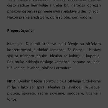
često sadrže hemikalije i treba biti naročito oprezan
prilikom čišćenja i primene ovih sredstava u dečijoj sobi.
Nakon pranja sredstvom, obrisati običnom vodom.
Preporučujemo:
Kamenac.
Denkmit sredstvo sa čišćenje sa sirćetom
koncentrovani je skidač kamenca. Za čistoću i blistavi
sjaj sa mirisom jabuke. Idealan za kuhinju i kupatilo.
Bez muke otklanja naslage kamenca i sapuna sa kade,
tuš-kabine, lavaboa, pločica i armatura.
Mrlje.
Denkmit tečni abraziv citrus otklanja tvrdokorne
mrlje i lako se ispira. Idealan za lavaboe i WC-šolje,
pločice, šporete, radne površine, sudopere, tiganje i
lonce.