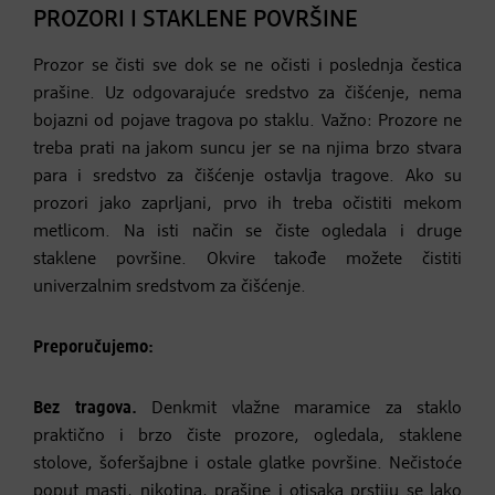
PROZORI I STAKLENE POVRŠINE
Prozor se čisti sve dok se ne očisti i poslednja čestica
prašine. Uz odgovarajuće sredstvo za čišćenje, nema
bojazni od pojave tragova po staklu. Važno: Prozore ne
treba prati na jakom suncu jer se na njima brzo stvara
para i sredstvo za čišćenje ostavlja tragove. Ako su
prozori jako zaprljani, prvo ih treba očistiti mekom
metlicom. Na isti način se čiste ogledala i druge
staklene površine. Okvire takođe možete čistiti
univerzalnim sredstvom za čišćenje.
Preporučujemo:
Bez tragova.
Denkmit vlažne maramice za staklo
praktično i brzo čiste prozore, ogledala, staklene
stolove, šoferšajbne i ostale glatke površine. Nečistoće
poput masti, nikotina, prašine i otisaka prstiju se lako