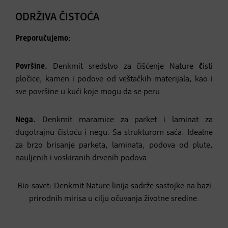
ODRŽIVA ČISTOĆA
Preporučujemo:
Površine.
Denkmit sredstvo za čišćenje Nature
č
isti
pločice, kamen i podove od veštačkih materijala, kao i
sve površine u kući koje mogu da se peru.
Nega.
Denkmit maramice za parket i laminat za
dugotrajnu čistoću i negu. Sa strukturom saća. Idealne
za brzo brisanje parketa, laminata, podova od plute,
nauljenih i voskiranih drvenih podova.
Bio-savet: Denkmit Nature linija sadrže sastojke na bazi
prirodnih mirisa u cilju očuvanja životne sredine.