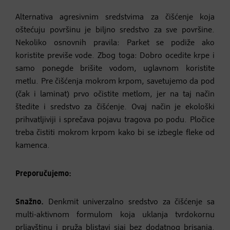
Alternativa agresivnim sredstvima za čišćenje koja
oštećuju površinu je biljno sredstvo za sve površine.
Nekoliko osnovnih pravila: Parket se podiže ako
koristite previše vode. Zbog toga: Dobro ocedite krpe i
samo ponegde brišite vodom, uglavnom koristite
metlu. Pre čišćenja mokrom krpom, savetujemo da pod
(čak i laminat) prvo očistite metlom, jer na taj način
štedite i sredstvo za čišćenje. Ovaj način je ekološki
prihvatljiviji i sprečava pojavu tragova po podu. Pločice
treba čistiti mokrom krpom kako bi se izbegle fleke od
kamenca.
Preporučujemo:
Snažno.
Denkmit univerzalno sredstvo za čišćenje sa
multi-aktivnom formulom koja uklanja tvrdokornu
prljavštinu i pruža blistavi sjaj bez dodatnog brisanja.