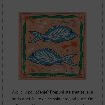
Akcija ili povlačenje? Prepuni ste znatiželje, a
onda opet želite da se sakrijete kod kuće. Od