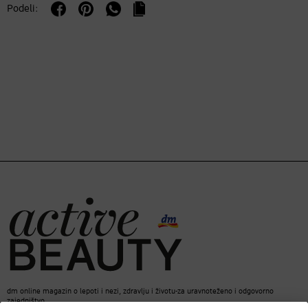
Podeli:
dm online magazin o lepoti i nezi, zdravlju i životu-za uravnoteženo i odgovorno
zajedništvo.