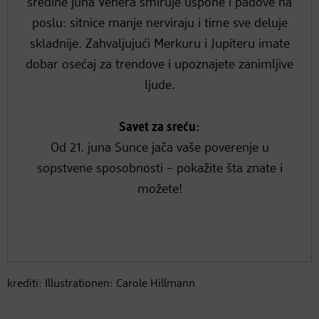
sredine juna Venera smiruje uspone i padove na
poslu: sitnice manje nerviraju i time sve deluje
skladnije. Zahvaljujući Merkuru i Jupiteru imate
dobar osećaj za trendove i upoznajete zanimljive
ljude.
Savet za sreću:
Od 21. juna Sunce jača vaše poverenje u
sopstvene sposobnosti – pokažite šta znate i
možete!
krediti: Illustrationen: Carole Hillmann