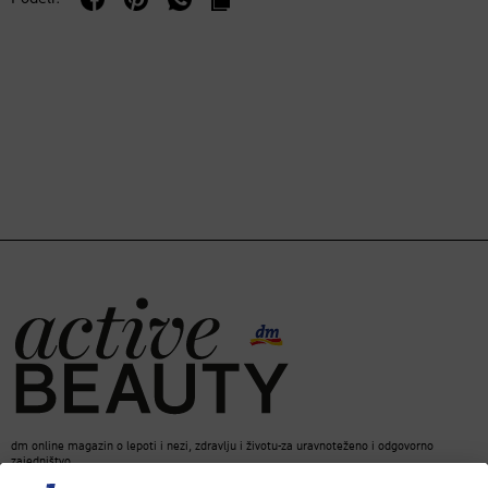
dm online magazin o lepoti i nezi, zdravlju i životu-za uravnoteženo i odgovorno
zajedništvo.