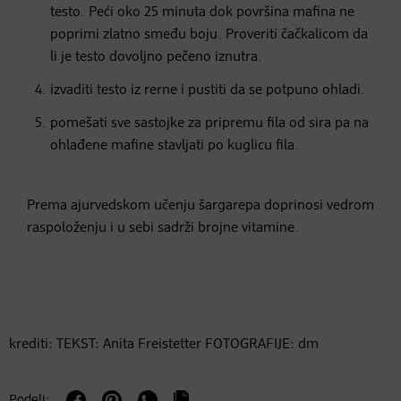
testo. Peći oko 25 minuta dok površina mafina ne
poprimi zlatno smeđu boju. Proveriti čačkalicom da
li je testo dovoljno pečeno iznutra.
izvaditi testo iz rerne i pustiti da se potpuno ohladi.
pomešati sve sastojke za pripremu fila od sira pa na
ohlađene mafine stavljati po kuglicu fila.
Prema ajurvedskom učenju šargarepa doprinosi vedrom
raspoloženju i u sebi sadrži brojne vitamine.
krediti: TEKST: Anita Freistetter FOTOGRAFIJE: dm
Podeli: