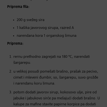
Priprema fila:
200 g svežeg sira
1 kašika javorovog sirupa, razred A
narendana kora 1 organskog limuna
Priprema:
rernu prethodno zagrejati na 180 °C, narendati
šargarepu.
u velikoj posudi pomešati brašno, prašak za pecivo,
cimet i mleveni đumbir, so, šargarepu, suvo grožđe
i narendanu koru limuna.
potom dodati javorov sirup, kokosovo ulje, pire od
jabuke i jabukovo sirće pa mešajući dodati brašno. U
kalupe za mafine stavite papirne korpice pa dodati