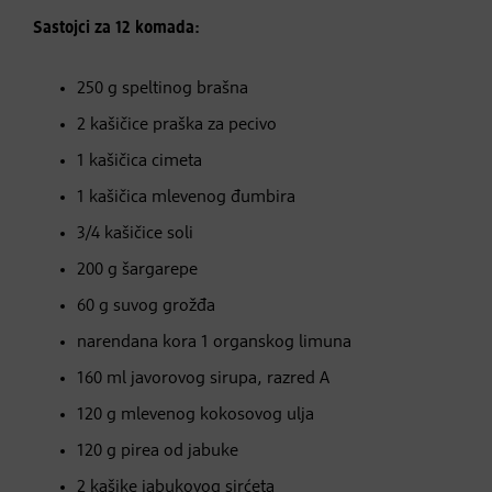
Sastojci za 12 komada:
250 g speltinog brašna
2 kašičice praška za pecivo
1 kašičica cimeta
1 kašičica mlevenog đumbira
3/4 kašičice soli
200 g šargarepe
60 g suvog grožđa
narendana kora 1 organskog limuna
160 ml javorovog sirupa, razred A
120 g mlevenog kokosovog ulja
120 g pirea od jabuke
2 kašike jabukovog sirćeta