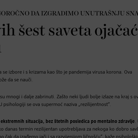
OROČNO DA IZGRADIMO UNUTRAŠNJU SNA
ih šest saveta ojača
u
 se izbore i s krizama kao što je pandemija virusa korona. Ova
ože da se nauči.
 mnogi i dalje zabrinuti. Zašto neki ljudi bolje izlaze na kraj s 
 psihologiji se ova supermoć naziva „rezilijentnost“.
ekstremnih situacija, bez štetnih posledica po mentalno zdravlje
.
o danas termin rezilijentan upotrebljava za nekoga ko dobro sav
čak da izađemo jači i sa razvijenijom ličnošću“, kaže psihološkin