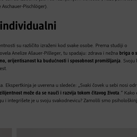
se Aschauer-Pischlöger).
 individualni
ijentnosti su različito izraženi kod svake osobe. Prema studiji o
rovela Anelize Ašauer-Pišleger, tu spadaju: zdrava i nežna
briga o s
, orijentisanost ka budućnosti i sposobnost promišljanja
. Svoju 
est.
ja. Ekspertkinja je uverena u sledeće: „Svaki čovek u sebi nosi o
zilijentnost može da se nauči i razvija tokom čitavog života
.“ Kako d
u i integrišete je u svoju svakodnevicu? Zamolili smo psihološkin