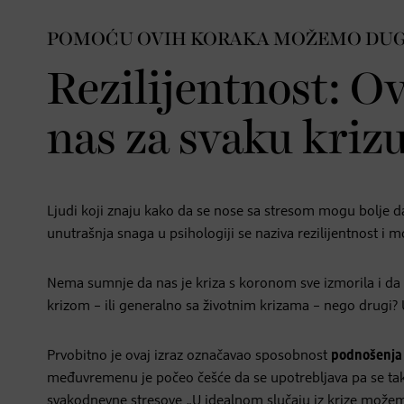
POMOĆU OVIH KORAKA MOŽEMO DUG
Rezilijentnost: Ov
nas za svaku kriz
Ljudi koji znaju kako da se nose sa stresom mogu bolje da
unutrašnja snaga u psihologiji se naziva rezilijentnost i m
Nema sumnje da nas je kriza s koronom sve izmorila i da su
krizom – ili generalno sa životnim krizama – nego drugi? U
Prvobitno je ovaj izraz označavao sposobnost
podnošenja 
međuvremenu je počeo češće da se upotrebljava pa se tak
svakodnevne stresove „U idealnom slučaju iz krize možemo 