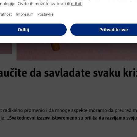
Naučite da savladate svaku kr
vot radikalno promenio i da mnoge aspekte moramo da preuredim
ja: „
Svakodnevni izazovi istovremeno su prilika da razvijamo svoju