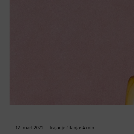
12. mart
2021
Trajanje čitanja:
4
min