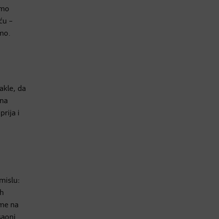
amo
ću –
emo.
akle, da
 na
rija i
smislu:
ih
eme na
saoni