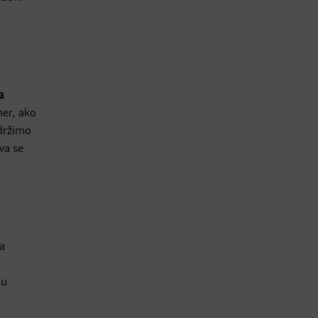
a
mer, ako
zdržimo
va se
da
ju