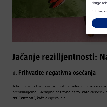
Jačanje rezilijentnosti: 
1.
Prihvatite negativna osećanja
Tokom krize s koronom sve bolje shvatamo da se naš ži
preoblikujemo. Gledajmo pozitivno na to, kaže ekspertkin
rezilijentnost
“, kaže ekspertkinja.