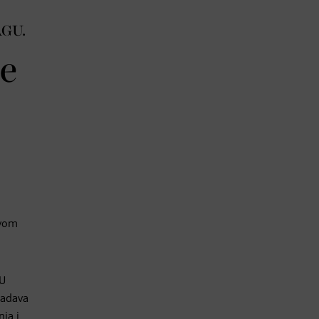
GU.
će
ovom
 U
ladava
ja i