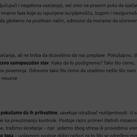
ljučujući i negativna osećanja), već smo na pravom putu da ojač
a imamo faze koje su ispunjene iscrpljenošću, tugom i nesigurnoš
mo da gledamo na pozitivan način, odnosno da moramo da očvrsn
ećanja, ali ne treba da dozvolimo da nas preplave. Pokušajmo, d
svesno samopouzdan stav
. Kako da to postignemo? Tako što ćemo,
o poverenja. Odnosno tako što ćemo da uradimo nešto što nam p
 resurse.
a pokušamo da ih prihvatimo
, savetuje istraživač rezilijentnosti. U 
rak ka preuzimanju kontrole. Postoje razni primeri štetnih misaon
e, tražimo skretanje – npr. jedemo zbog stresa ili provodimo vr
og toga
– uglavnom postoje dobri razlozi za to što se određeni mi