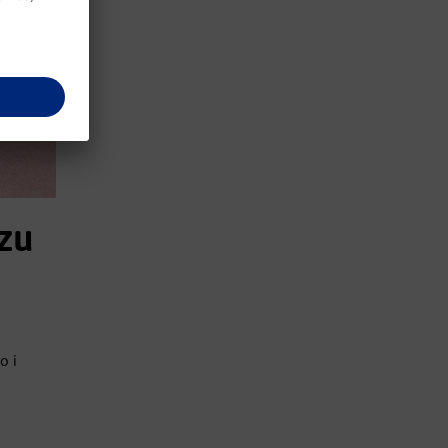
izu
o i