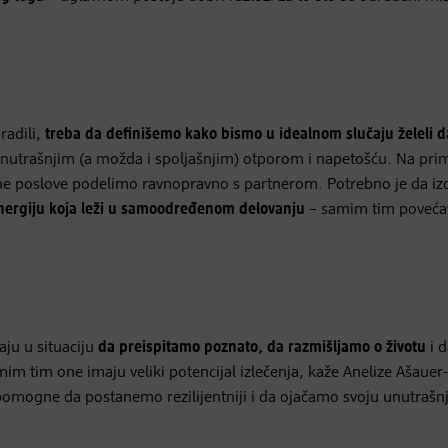
radili,
treba da definišemo kako bismo u idealnom slučaju želeli d
unutrašnjim (a možda i spoljašnjim) otporom i napetošću. Na pri
ćne poslove podelimo ravnopravno s partnerom. Potrebno je da i
nergiju koja leži u samoodređenom delovanju
– samim tim poveća
aju u situaciju
da preispitamo poznato, da razmišljamo o životu
i 
 tim one imaju veliki potencijal izlečenja, kaže Anelize Ašauer-
pomogne da postanemo rezilijentniji i da ojačamo svoju unutrašn