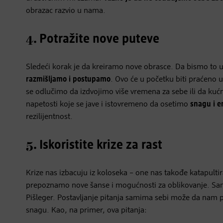
obrazac razvio u nama.
4.
Potražite nove puteve
Sledeći korak je da kreiramo nove obrasce. Da bismo to u
razmišljamo i postupamo
. Ovo će u početku biti praćeno 
se odlučimo da izdvojimo više vremena za sebe ili da ku
napetosti koje se jave i istovremeno da osetimo
snagu i e
rezilijentnost.
5.
Iskoristite krize za rast
Krize nas izbacuju iz koloseka – one nas takođe katapultir
prepoznamo nove šanse i mogućnosti za oblikovanje. Samim
Pišleger. Postavljanje pitanja samima sebi može da nam 
snagu. Kao, na primer, ova pitanja: