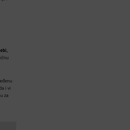
ebi,
ličnu
dređenu
a i vi
ju za