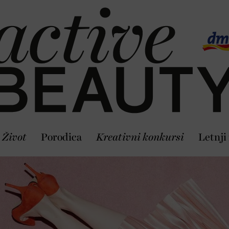
Život
Porodica
Kreativni konkursi
Letnji