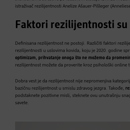
istraživač rezilijentnosti Anelize Ašauer-Pišleger (Annelie
Faktori rezilijentnosti su
Definisana rezilijentnost ne postoji. Različiti faktori rezil
rezilijentnosti u uslovima kovida, koju je 2020. godine sp
optimizam, prihvatanje onoga što ne možemo da promenimo
rezilijentnost možete da proverite kroz psihološki online t
Dobra vest je da rezilijentnost nije nepromenjiva kategori
bazičnu rezilijentnost u smislu zdravog jezgra. Takođe,
re
podstaknete pozitivne misli, steknete ovu unutrašnju snag
savete.