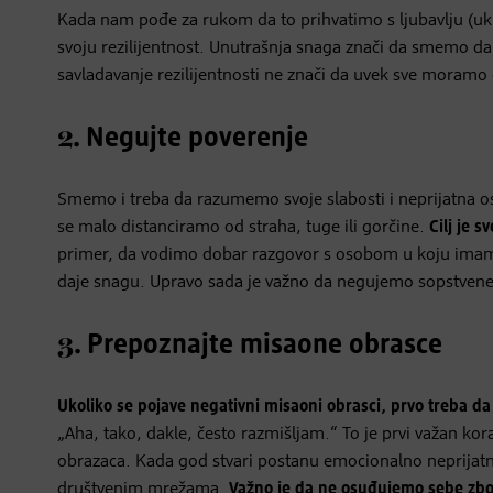
Kada nam pođe za rukom da to prihvatimo s ljubavlju (uk
svoju rezilijentnost. Unutrašnja snaga znači da smemo d
savladavanje rezilijentnosti ne znači da uvek sve mora
2.
Negujte poverenje
Smemo i treba da razumemo svoje slabosti i neprijatna os
se malo distanciramo od straha, tuge ili gorčine.
Cilj je 
primer, da vodimo dobar razgovor s osobom u koju imam
daje snagu. Upravo sada je važno da negujemo sopstvene
3.
Prepoznajte misaone obrasce
Ukoliko se pojave negativni misaoni obrasci, prvo treba d
„Aha, tako, dakle, često razmišljam.“ To je prvi važan ko
obrazaca. Kada god stvari postanu emocionalno neprijatn
društvenim mrežama.
Važno je da ne osuđujemo sebe zb