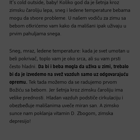
It’s cold outside, baby! Koliko god da je šetnja kroz
zimsku čaroliju lepa, sneg i ledene temperature bebama
mogu da stvore probleme. U našem vodiču za zimu sa
bebom otkrićemo vam kako da mališani ipak uživaju u
prvim pahuljama snega.
Sneg, mraz, ledene temperature: kada je svet umotan u
beli pokrivač, toplo vam je oko srca, ali su vam prsti
često hladni.
Da bi i beba mogla da uživa u zimi, trebalo
bi da je izvedemo na svež vazduh samo uz odgovarajuću
opremu.
Tek tada možemo da se radujemo prvom
Božiću sa bebom. Jer šetnja kroz zimsku čaroliju ima
velike prednosti. Hladan vazduh podstiče cirkulaciju i
obezbeđuje mališanima uveče miran san. A zimsko
sunce nam poklanja vitamin D. Zbogom, zimska
depresijo!