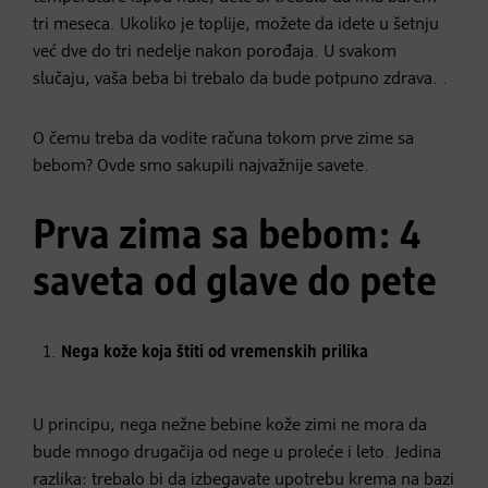
tri meseca. Ukoliko je toplije, možete da idete u šetnju
već dve do tri nedelje nakon porođaja. U svakom
slučaju, vaša beba bi trebalo da bude potpuno zdrava. .
O čemu treba da vodite računa tokom prve zime sa
bebom? Ovde smo sakupili najvažnije savete.
Prva zima sa bebom: 4
saveta od glave do pete
Nega kože koja štiti od vremenskih prilika
U principu, nega nežne bebine kože zimi ne mora da
bude mnogo drugačija od nege u proleće i leto. Jedina
razlika: trebalo bi da izbegavate upotrebu krema na bazi