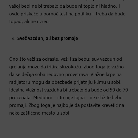
vašoj bebi ne bi trebalo da bude ni toplo ni hladno. I
ovde priskače u pomoć test na potiljku – treba da bude
topao, ali ne i vreo.
Svež vazduh, ali bez promaje
Ono što važi za odrasle, veži i za bebu: suv vazduh od
grejanja može da iritira sluzokožu. Zbog toga je važno
da se dečija soba redovno provetrava. Vlažne krpe na
radijatoru mogu da obezbede prijatniju klimu u sobi.
Idealna vlažnost vazduha bi trebalo da bude od 50 do 70
procenata. Međutim – i to nije tajna – ne izlažite bebu
promaji. Zbog toga je najbolje da postavite krevetić na
neko zaštićeno mesto u sobi.