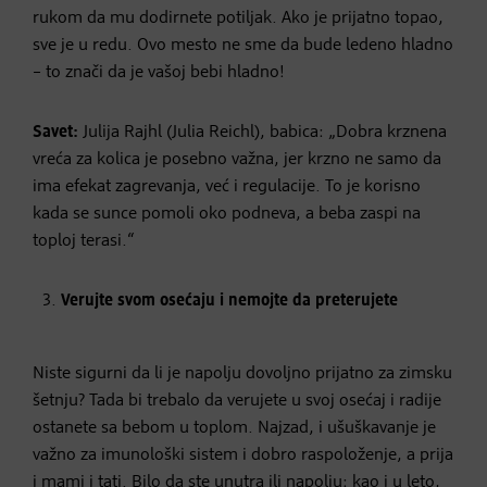
rukom da mu dodirnete potiljak. Ako je prijatno topao,
sve je u redu. Ovo mesto ne sme da bude ledeno hladno
– to znači da je vašoj bebi hladno!
Savet:
Julija Rajhl (Julia Reichl), babica: „Dobra krznena
vreća za kolica je posebno važna, jer krzno ne samo da
ima efekat zagrevanja, već i regulacije. To je korisno
kada se sunce pomoli oko podneva, a beba zaspi na
toploj terasi.“
Verujte svom osećaju i nemojte da preterujete
Niste sigurni da li je napolju dovoljno prijatno za zimsku
šetnju? Tada bi trebalo da verujete u svoj osećaj i radije
ostanete sa bebom u toplom. Najzad, i ušuškavanje je
važno za imunološki sistem i dobro raspoloženje, a prija
i mami i tati. Bilo da ste unutra ili napolju: kao i u leto,