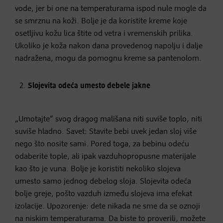
vode, jer bi one na temperaturama ispod nule mogle da
se smrznu na koži. Bolje je da koristite kreme koje
osetljivu kožu lica štite od vetra i vremenskih prilika.
Ukoliko je koža nakon dana provedenog napolju i dalje
nadražena, mogu da pomognu kreme sa pantenolom.
Slojevita odeća umesto debele jakne
„Umotajte“ svog dragog mališana niti suviše toplo, niti
suviše hladno. Savet: Stavite bebi uvek jedan sloj više
nego što nosite sami. Pored toga, za bebinu odeću
odaberite tople, ali ipak vazduhopropusne materijale
kao što je vuna. Bolje je koristiti nekoliko slojeva
umesto samo jednog debelog sloja. Slojevita odeća
bolje greje, pošto vazduh između slojeva ima efekat
izolacije. Upozorenje: dete nikada ne sme da se oznoji
na niskim temperaturama. Da biste to proverili, možete