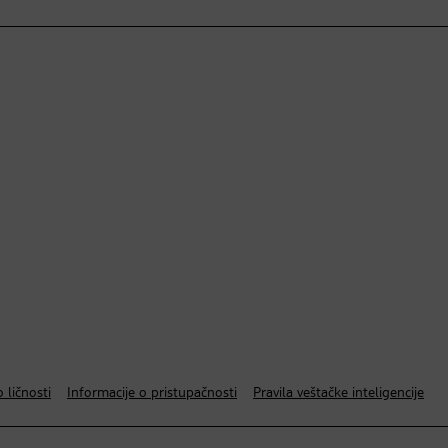
 ličnosti
Informacije o pristupačnosti
Pravila veštačke inteligencije