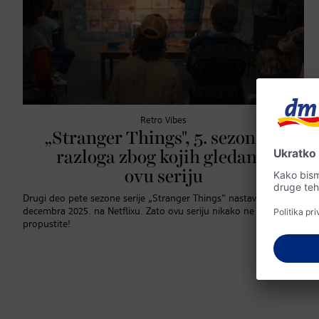
Retro Vibes
„Stranger Things", 5. sezona: 5
razloga zbog kojih gledamo
ovu seriju
Drugi deo pete sezone serije „Stranger Things“ nastavljen je 26.
decembra 2025. na Netflixu. Zato ovu seriju nikako ne treba da
propustite!