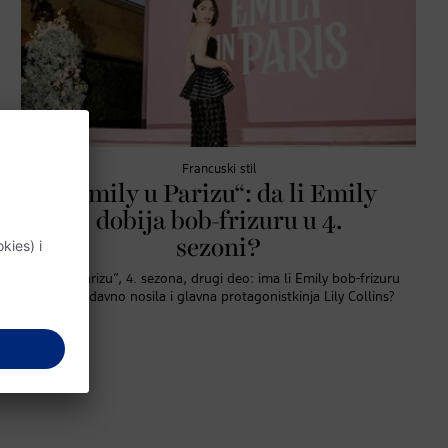
Francuski stil
„Emily u Parizu“: da li Emily
dobija bob-frizuru u 4.
sezoni?
„Emily u Parizu“, 4. sezona, drugi deo: ima li Emily bob-frizuru
kakvu je nedavno nosila i glavna protagonistkinja Lily Collins?