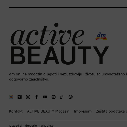
dm online magazin o lepoti i nezi, zdravlju i životu-za uravnoteženo i
odgovorno zajedništvo.
Kontakt
ACTIVE BEAUTY Magazin
Impresum
Zaštita podataka o
© 2026 dm drogerie markt d.o.o.