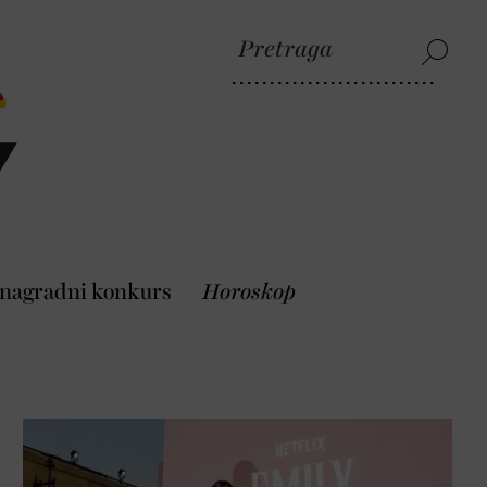
 nagradni konkurs
Horoskop