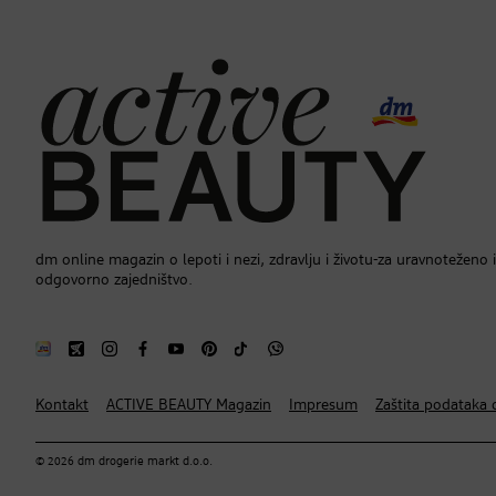
dm online magazin o lepoti i nezi, zdravlju i životu-za uravnoteženo i
odgovorno zajedništvo.
Kontakt
ACTIVE BEAUTY Magazin
Impresum
Zaštita podataka o
© 2026 dm drogerie markt d.o.o.