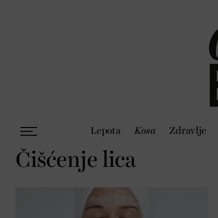
Lepota
Kosa
Zdravlje
Čišćenje lica