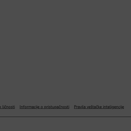
 ličnosti
Informacije o pristupačnosti
Pravila veštačke inteligencije