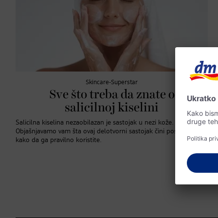
Skincare-Superstar
Sve što treba da znate o
salicilnoj kiselini
Salicilna kiselina nezaobilazan je sastojak u nezi kože.
Objašnjavamo vam šta ovaj delotvorni sastojak čini posebnim i
kako da ga pravilno koristite.