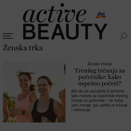
Ženska trka
Žensko trčanje
Trening trčanja za
početnike: kako
uspešno početi?
Bilo da ste povratnik ili početnik,
lako možete da započnete trening
trčanja za početnike – ne treba
vam mnogo: par patika za trčanje
i motivacija.