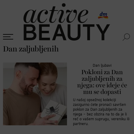
Dan zaljubljenih
Dan ljubavi
Pokloni za Dan
zaljubljenih za
njega: ove ideje će
mu se dopasti
U našoj opsežnoj kolekciji
zasigurno ćete pronaći savršen
poklon za Dan zaljubljenih za
njega – bez obzira na to da je li
reč o vašem suprugu, vereniku ili
partneru.