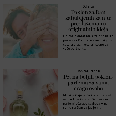
Od srca
Poklon za Dan
zaljubljenih za nju:
predlažemo 10
originalnih ideja
Od naših deset ideja za originalan
poklon za Dan zaljubljenih sigurno
ćete pronaći neku prikladnu za
vašu partnerku.
Dan zaljubljenih
Pet najboljih poklon-
parfema za vama
dragu osobu
Mirisi pričaju priče i ističu ličnost
osobe koja ih nosi. Ovi poklon-
parfemi očaraće svakoga – ne
samo na Dan zaljubljenih.