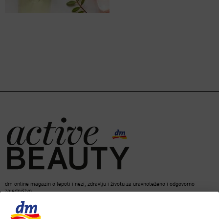
dm online magazin o lepoti i nezi, zdravlju i životu-za uravnoteženo i odgovorno
zajedništvo.