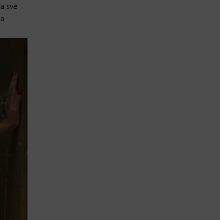
a sve
sa