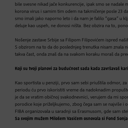
bile svesne nikad jače konkurencije, ipak smo se nadale m
korona virus i samim tim odem na takmičenje posle 23 dan
smo imali jako naporno leto i da nam je falilo “gasa” u k
deluje kao uspeh, ne donosi ništa. Bez obzira na to, p
Nošenje zastave Srbije sa Filipom Filipovićem ispred naših
S obzirom na to da do poslednjeg trenutka nisam znala ni 
takva čast, onda znaš da na svakom koraku moraš da preds
Koji su tvoji planovi za budućnost sada kada završavaš kar
Kao sportista u penziji, prvo sam sebi priuštila odmor, z
periodu ću prvo iskoristiti vreme da nadoknadim propušten
je da se vratim običnoj svakodnevnici, verujem da mi sporti
porodice koje priželjkujemo, zbog čega sam se najviše i 
FIBA organizovala u saradnji sa Erasmusom, gde sam stek
Sa svojim mužem Milošem Vasićem osnovala si Fond Sonja i M