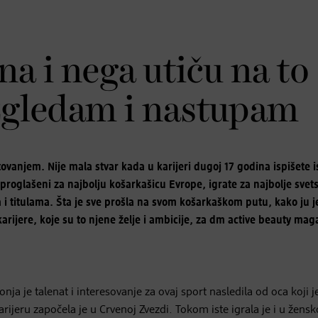
na i nega utiču na to
izgledam i nastupam
ovanjem. Nije mala stvar kada u karijeri dugoj 17 godina ispišete i
proglašeni za najbolju košarkašicu Evrope, igrate za najbolje svet
 i titulama. Šta je sve prošla na svom košarkaškom putu, kako ju j
karijere, koje su to njene želje i ambicije, za dm active beauty mag
nja je talenat i interesovanje za ovaj sport nasledila od oca koji j
arijeru započela je u Crvenoj Zvezdi. Tokom iste igrala je i u žens