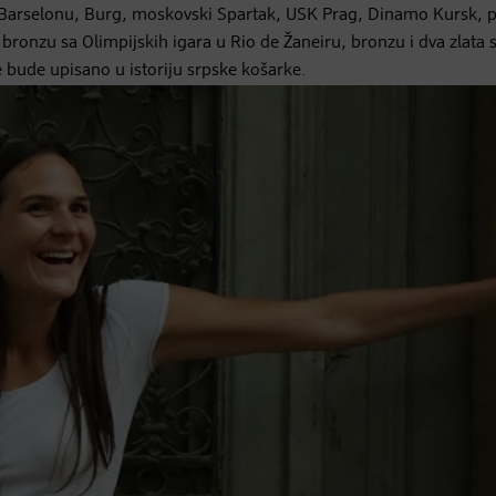
nu Barselonu, Burg, moskovski Spartak, USK Prag, Dinamo Kursk, p
a bronzu sa Olimpijskih igara u Rio de Žaneiru, bronzu i dva zlata 
 bude upisano u istoriju srpske košarke.