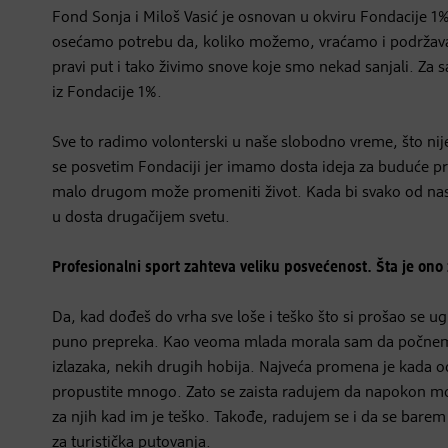
Fond Sonja i Miloš Vasić je osnovan u okviru Fondacije 1%,
osećamo potrebu da, koliko možemo, vraćamo i podržava
pravi put i tako živimo snove koje smo nekad sanjali. Za 
iz Fondacije 1%.
Sve to radimo volonterski u naše slobodno vreme, što nije
se posvetim Fondaciji jer imamo dosta ideja za buduće p
malo drugom može promeniti život. Kada bi svako od nas 
u dosta drugačijem svetu.
Profesionalni sport zahteva veliku posvećenost. Šta je ono
Da, kad dođeš do vrha sve loše i teško što si prošao se ug
puno prepreka. Kao veoma mlada morala sam da počnem da
izlazaka, nekih drugih hobija. Najveća promena je kada od
propustite mnogo. Zato se zaista radujem da napokon mo
za njih kad im je teško. Takođe, radujem se i da se bare
za turistička putovanja.