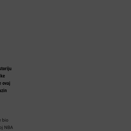
storiju
ske
e ovaj
azin
e bio
koj NBA