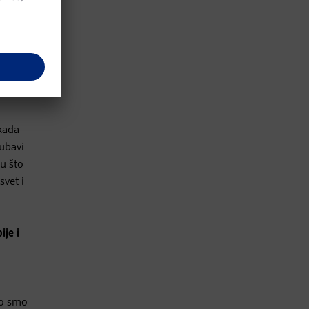
a. Sada
kada
ubavi.
u što
svet i
ije i
ko smo