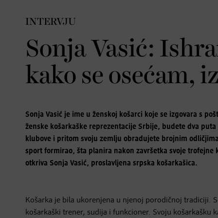
INTERVJU
Sonja Vasić: Ishra
kako se osećam, 
Sonja Vasić je ime u ženskoj košarci koje se izgovara s pošt
ženske košarkaške reprezentacije Srbije, budete dva puta 
klubove i pritom svoju zemlju obradujete brojnim odličjima
sport formirao, šta planira nakon završetka svoje trofejne 
otkriva Sonja Vasić, proslavljena srpska košarkašica.
Košarka je bila ukorenjena u njenoj porodičnoj tradiciji. So
košarkaški trener, sudija i funkcioner. Svoju košarkašku k