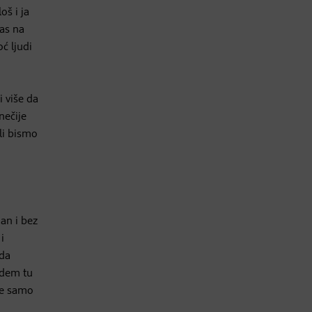
oš i ja
as na
ć ljudi
 više da
nečije
li bismo
an i bez
i
 da
udem tu
re samo