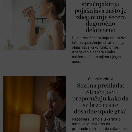
stručnjakinja
pojašnjava zašto je
izbegavanje šećera
dugoročno
delotvorno
Dijeta bez šećera koja ne izaziva
loše raspoloženje: stručnjakinja
objašnjava kako funkcioniše.
Izbegavanje šećera i kako
možemo da smanjimo njegov
unos.
Ostanite zdravi
Sezona prehlada:
Stručnjaci
preporučuju kako da
se brzo rešite
dosadne upale grla!
Razgovarali smo s lekarma o
tome kako možemo da
prebrodimo zimu a da ostanemo