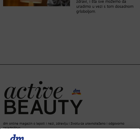
zdravi, i šta sve možemo da
uradimo u vezi s tom dosadnom
grloboljom.
dm online magazin o lepoti i nezi, zdravlju i životu-za uravnoteženo i odgovorno
zajedništvo.