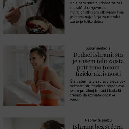
Koje namirnice su dobre za naš
mozak? U razgovoru s
nutricionistkinjom otkrivamo koja
je hrana najvažnija za mozak i
zašto je toliko dobra.
Suplementacija
Dodaci ishrani: šta
je vašem telu zaista
potrebno tokom
fizičke aktivnosti
Šta vašem telu zapravo treba dok
vežbate: stručnjakinja objašnjava
sve o pravilnoj ishrani i kada bi
trebalo da uzimate dodatke
ishrani.
Napravite pauzu
Ishrana bez šećera: