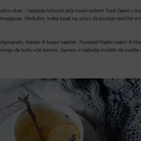
nu stvar – ispijanje tečnosti jača imuni sistem! Topli čajevi s 
epljenje. Međutim, treba imati na umu i da postoje različite vrs
 odgovaralo, hladan ili topao napitak. Ponekad hladni napici ili hla
e mogu da budu vrlo korisni. Upravo vi najbolje možete da osetite 