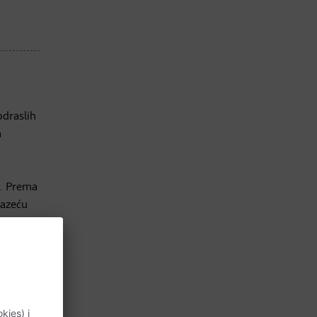
odraslih
a
a. Prema
lazeću
 bi