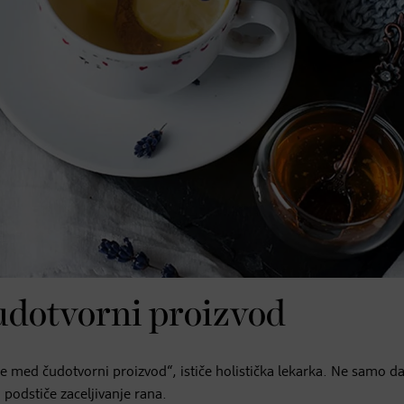
udotvorni proizvod
 je med čudotvorni proizvod“, ističe holistička lekarka. Ne samo d
 podstiče zaceljivanje rana.