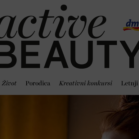
Život
Porodica
Kreativni konkursi
Letnji