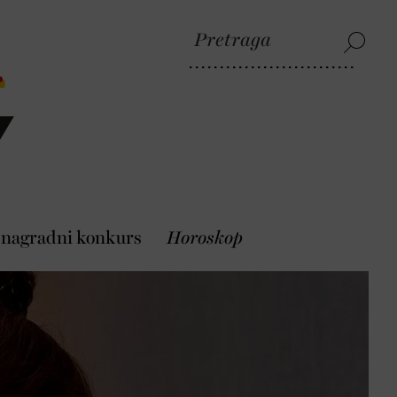
 nagradni konkurs
Horoskop