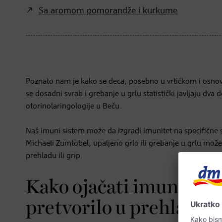
Sa aromom pomorandže i kurkume
Poznato nam je kako se deca, posebno u vrtićkom i osnov
se dosadni svrab i grebanje u grlu statistički javljaju dva 
otorinolaringologije u Beču.
Naš imuni sistem može da izgradi imunitet na specifične 
Michaeli Zumtobel, upaljeno grlo ili grebanje u grlu može
prehladu ili grip.
Kako ojačati imuni sist
pretvorilo u prehladu