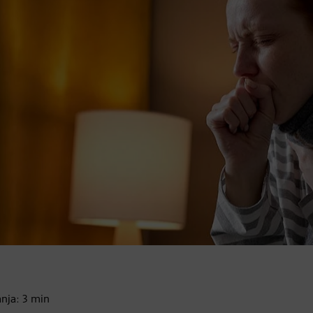
anja:
3
min