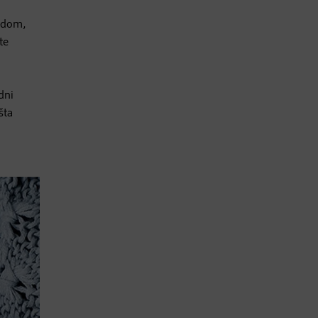
medom,
te
dni
šta