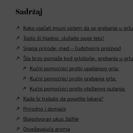
Sadržaj
Kako ojačati imuni sistem da se grebanje u grlu
Toplo ili hladno: slušajte svoje telo!
Snaga prirode: med – čudotvorni proizvod
Šta brzo pomaže kod grlobolje, grebanja u grlu
Kućni pomoćnici protiv upaljenog grla:
Kućni pomoćnici protiv grebanja grla:
Kućni pomoćnici protiv otežanog gutanja:
Kada bi trebalo da posetite lekara?
Prirodno i domaće
Blagotvoran ukus žalfije
Osvežavajuća aroma