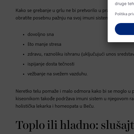
Kako se grebanje u grlu ne bi pretvorilo u pravu prehladu
obratite posebnu pažnju na svoj imuni sistem, posebno to
dovoljno sna
što manje stresa
zdravu, raznoliku ishranu (uključujući unos sredstav
ispijanje dosta tečnosti
vežbanje na svežem vazduhu.
Neretko telu pomaže i malo odmora kako bi se moglo u p
kiseonikom takođe podržava imuni sistem u njegovom radu
holistička lekarka i homeopata u Beču.
Toplo ili hladno: slušajt