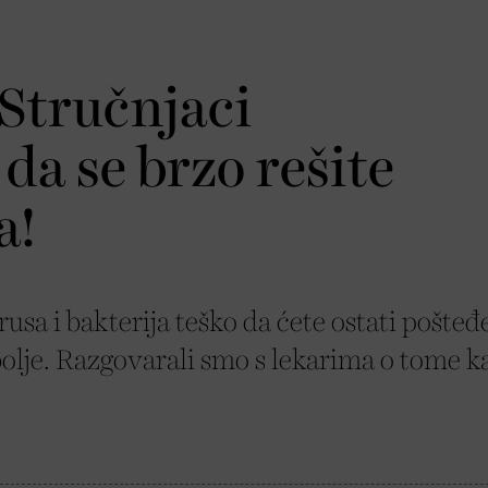
Stručnjaci
da se brzo rešite
a!
sa i bakterija teško da ćete ostati pošteđ
obolje. Razgovarali smo s lekarima o tome k