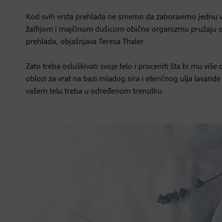
Kod svih vrsta prehlada ne smemo da zaboravimo jednu važ
žalfijom i majčinom dušicom obično organizmu pružaju okr
prehlada, objašnjava Teresa Thaler.
Zato treba osluškivati svoje telo i proceniti šta bi mu više
oblozi za vrat na bazi mladog sira i eteričnog ulja lavand
vašem telu treba u određenom trenutku.