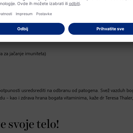
 koju prate kašalj, glavobolja i temperatura – doktorka savetuje d
kom hladne sezone. To znači da bi sebi trebalo da obezbedite:
a za jačanje imuniteta)
otpunosti usredsrediti na odbranu od patogena. Svež vazduh bo
 – kao i zdrava hrana bogata vitaminima, kaže dr Teresa Thaler
e svoje telo!