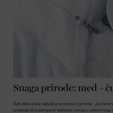
Snaga prirode: med – č
Žuto zlato pčela najbolji je proizvod iz prirode. „Za mene
smanjuje broj patogenih bakterija i virusa u ustima nego i