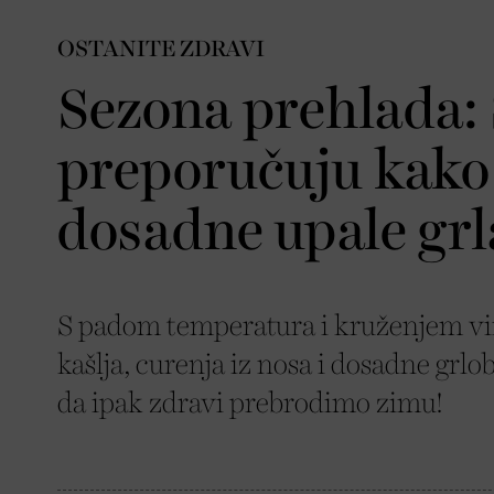
OSTANITE ZDRAVI
Sezona prehlada: 
preporučuju kako 
dosadne upale grl
S padom temperatura i kruženjem viru
kašlja, curenja iz nosa i dosadne grl
da ipak zdravi prebrodimo zimu!