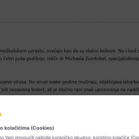
noškolskom uzrastu, osećaju kao da su stalno bolesni. No i kod 
do četiri puta godišnje, ističe dr Michaela Zumtobel, specijalistkinj
sojeve virusa. No virusi svake godine mutiraju, objašnjava lekark
 biti nezavisna bolest, ali je obično rani znak upozorenja na nado
em da se grebanje u grlu ne