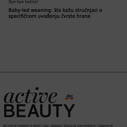
Bye-bye kašice!
Baby-led weaning: šta kažu stručnjaci o
specifičnom uvođenju čvrste hrane
dm online magazin o lepoti i nezi, zdravlju i životu-za uravnoteženo i odgovorno