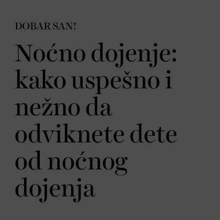
DOBAR SAN!
Noćno dojenje:
kako uspešno i
nežno da
odviknete dete
od noćnog
dojenja