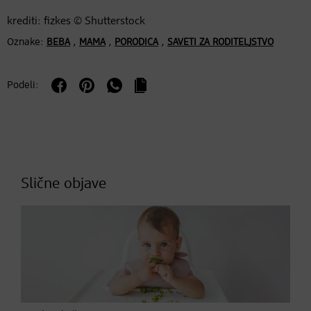
krediti: fizkes © Shutterstock
Oznake:
,
,
,
BEBA
MAMA
PORODICA
SAVETI ZA RODITELJSTVO
Podeli:
Slične objave