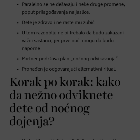
Paralelno se ne dešavaju i neke druge promene,
poput prilagođavanja na jaslice.
Dete je zdravo i ne raste mu zubić.
U tom razdoblju ne bi trebalo da budu zakazani
važni sastanci, jer prve noći mogu da budu
naporne.
Partner podržava plan „noćnog odvikavanja“.
Pronađen je odgovarajući alternativni ritual.
Korak po korak: kako
da nežno odviknete
dete od noćnog
dojenja?