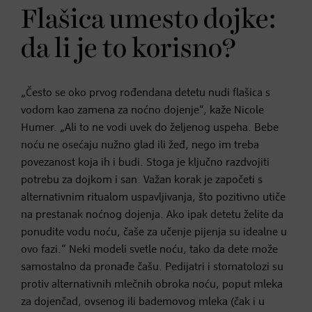
Flašica umesto dojke:
da li je to korisno?
„Često se oko prvog rođendana detetu nudi flašica s
vodom kao zamena za noćno dojenje“, kaže Nicole
Humer. „Ali to ne vodi uvek do željenog uspeha. Bebe
noću ne osećaju nužno glad ili žeđ, nego im treba
povezanost koja ih i budi. Stoga je ključno razdvojiti
potrebu za dojkom i san. Važan korak je započeti s
alternativnim ritualom uspavljivanja, što pozitivno utiče
na prestanak noćnog dojenja. Ako ipak detetu želite da
ponudite vodu noću, čaše za učenje pijenja su idealne u
ovo fazi.“ Neki modeli svetle noću, tako da dete može
samostalno da pronađe čašu. Pedijatri i stomatolozi su
protiv alternativnih mlečnih obroka noću, poput mleka
za dojenčad, ovsenog ili bademovog mleka (čak i u