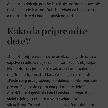
Ako noćno dojenje previše iscrpljuje, noćno odvikavanje
može da bude korisno. Dete bi trebalo da bude zdravo,
a mama i dete da budu u opuštenoj fazi.
Kako da pripremite
dete?
„Najbolja priprema za noćno odvikavanje jeste svesna
sopstvena odluka majke da to stvarno želi“, objašnjava
Nicole Humer, jer dete će uvek osetiti eventualnu
majčinu nesigurnost – i tada će se dojenje nastaviti.
„Posle ovog prvog važnog mentalnog koraka, naravno,
preporučuje se da optimalno pripremite dete.“
Američka pedagoškinja Janet Lansbury preporučuje
stalni dijalog s detetom u svim svakodnevnim
situacijama. To znači da je posebno važno s detetom