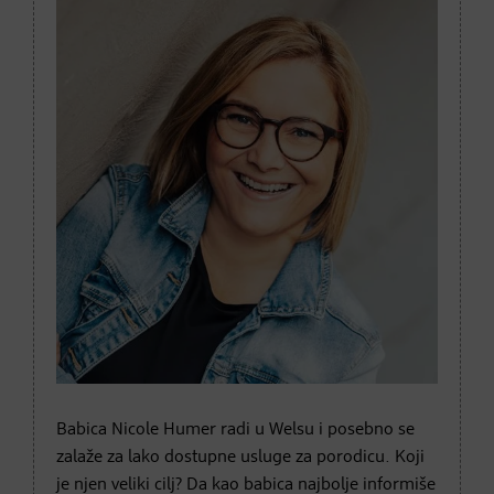
Babica Nicole Humer radi u Welsu i posebno se
zalaže za lako dostupne usluge za porodicu. Koji
je njen veliki cilj? Da kao babica najbolje informiše