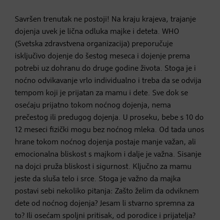
Savršen trenutak ne postoji! Na kraju krajeva, trajanje
dojenja uvek je lična odluka majke i deteta. WHO
(Svetska zdravstvena organizacija) preporučuje
isključivo dojenje do šestog meseca i dojenje prema
potrebi uz dohranu do druge godine života. Stoga je i
noćno odvikavanje vrlo individualno i treba da se odvija
tempom koji je prijatan za mamu i dete. Sve dok se
osećaju prijatno tokom noćnog dojenja, nema
prečestog ili predugog dojenja. U proseku, bebe s 10 do
12 meseci fizički mogu bez noćnog mleka. Od tada unos
hrane tokom noćnog dojenja postaje manje važan, ali
emocionalna bliskost s majkom i dalje je važna. Sisanje
na dojci pruža bliskost i sigurnost. Ključno za mamu
jeste da sluša telo i srce. Stoga je važno da majka
postavi sebi nekoliko pitanja: Zašto želim da odviknem
dete od noćnog dojenja? Jesam li stvarno spremna za
to? Ili osećam spoljni pritisak, od porodice i prijatelja?