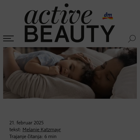
21. februar
2025
tekst:
Melanie Katzmayr
Trajanje čitanja:
6
min