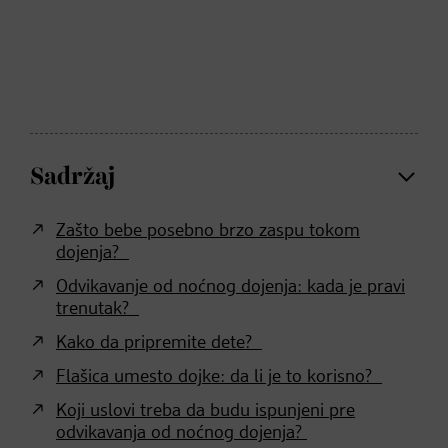
Sadržaj
Zašto bebe posebno brzo zaspu tokom
dojenja?
Odvikavanje od noćnog dojenja: kada je pravi
trenutak?
Kako da pripremite dete?
Flašica umesto dojke: da li je to korisno?
Koji uslovi treba da budu ispunjeni pre
odvikavanja od noćnog dojenja?