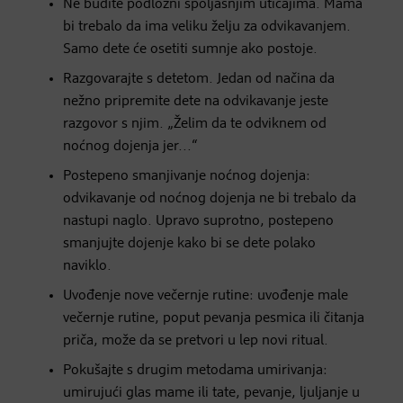
Ne budite podložni spoljašnjim uticajima. Mama
bi trebalo da ima veliku želju za odvikavanjem.
Samo dete će osetiti sumnje ako postoje.
Razgovarajte s detetom. Jedan od načina da
nežno pripremite dete na odvikavanje jeste
razgovor s njim. „Želim da te odviknem od
noćnog dojenja jer...“
Postepeno smanjivanje noćnog dojenja:
odvikavanje od noćnog dojenja ne bi trebalo da
nastupi naglo. Upravo suprotno, postepeno
smanjujte dojenje kako bi se dete polako
naviklo.
Uvođenje nove večernje rutine: uvođenje male
večernje rutine, poput pevanja pesmica ili čitanja
priča, može da se pretvori u lep novi ritual.
Pokušajte s drugim metodama umirivanja:
umirujući glas mame ili tate, pevanje, ljuljanje u