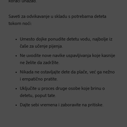
koraci unazad.
Saveti za odvikavanje u skladu s potrebama deteta
tokom noći:
Umesto dojke ponudite detetu vodu, najbolje iz
čaše za učenje pijenja.
Ne uvodite nove navike uspavljivanja koje kasnije
ne želite da zadržite.
Nikada ne ostavljajte dete da plače, već ga nežno
i empatično pratite.
Uključite u proces druge osobe koje brinu o
detetu, poput tate.
Dajte sebi vremena i zaboravite na pritiske.