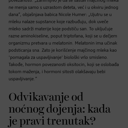
povezanosti. „Zanimljivo je da se sastav majčinog mleka
ne menja samo s uzrastom deteta, već i u okviru jednog
dana“, objašnjava babica Nicole Humer: „Ujutru se u
mleku nalaze supstance koje razbuđuju, dok uveče
mleko sadrži materije koje podstiču san. To uključuje
razne aminokiseline, poput triptofana, koji se u dečjem
organizmu pretvara u melatonin. Melatonin ima učinak
podsticanja sna. Zato je korišćenje majčinog mleka kao
'pomagala za uspavljivanje' biološki vrlo smisleno.
Takođe, hormon povezanosti oksitocin, koji se oslobađa
tokom maženja, i hormoni sitosti olakšavaju bebi
uspavljivanje.“
Odvikavanje od
noćnog dojenja: kada
je pravi trenutak?