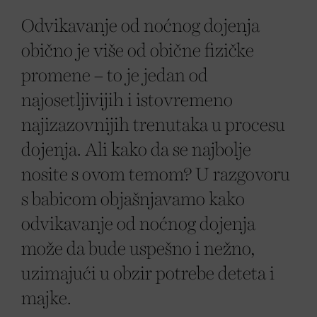
Odvikavanje od noćnog dojenja
obično je više od obične fizičke
promene – to je jedan od
najosetljivijih i istovremeno
najizazovnijih trenutaka u procesu
dojenja. Ali kako da se najbolje
nosite s ovom temom? U razgovoru
s babicom objašnjavamo kako
odvikavanje od noćnog dojenja
može da bude uspešno i nežno,
uzimajući u obzir potrebe deteta i
majke.