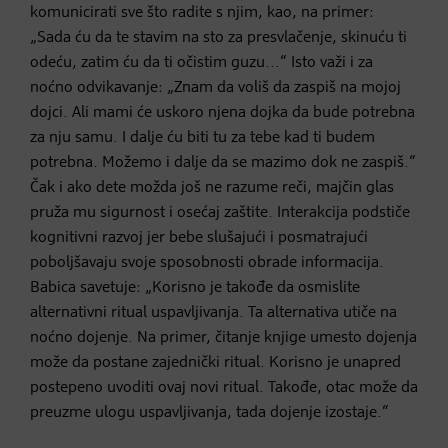
komunicirati sve što radite s njim, kao, na primer:
„Sada ću da te stavim na sto za presvlačenje, skinuću ti
odeću, zatim ću da ti očistim guzu...“ Isto važi i za
noćno odvikavanje: „Znam da voliš da zaspiš na mojoj
dojci. Ali mami će uskoro njena dojka da bude potrebna
za nju samu. I dalje ću biti tu za tebe kad ti budem
potrebna. Možemo i dalje da se mazimo dok ne zaspiš.“
Čak i ako dete možda još ne razume reči, majčin glas
pruža mu sigurnost i osećaj zaštite. Interakcija podstiče
kognitivni razvoj jer bebe slušajući i posmatrajući
poboljšavaju svoje sposobnosti obrade informacija.
Babica savetuje: „Korisno je takođe da osmislite
alternativni ritual uspavljivanja. Ta alternativa utiče na
noćno dojenje. Na primer, čitanje knjige umesto dojenja
može da postane zajednički ritual. Korisno je unapred
postepeno uvoditi ovaj novi ritual. Takođe, otac može da
preuzme ulogu uspavljivanja, tada dojenje izostaje.“