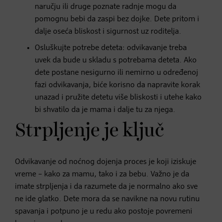
naručju ili druge poznate radnje mogu da
pomognu bebi da zaspi bez dojke. Dete pritom i
dalje oseća bliskost i sigurnost uz roditelja.
Osluškujte potrebe deteta: odvikavanje treba
uvek da bude u skladu s potrebama deteta. Ako
dete postane nesigurno ili nemirno u određenoj
fazi odvikavanja, biće korisno da napravite korak
unazad i pružite detetu više bliskosti i utehe kako
bi shvatilo da je mama i dalje tu za njega.
Strpljenje je ključ
Odvikavanje od noćnog dojenja proces je koji iziskuje
vreme – kako za mamu, tako i za bebu. Važno je da
imate strpljenja i da razumete da je normalno ako sve
ne ide glatko. Dete mora da se navikne na novu rutinu
spavanja i potpuno je u redu ako postoje povremeni