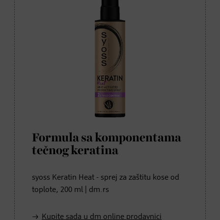
Formula sa komponentama
tečnog keratina
syoss Keratin Heat - sprej za zaštitu kose od
toplote, 200 ml | dm.rs
Kupite sada u dm online prodavnici