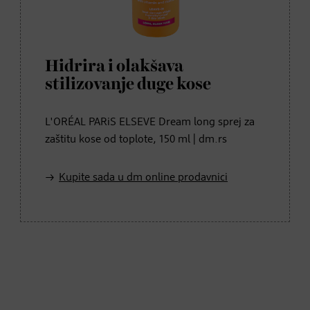
Hidrira i olakšava
stilizovanje duge kose
L'ORÉAL PARiS ELSEVE Dream long sprej za
zaštitu kose od toplote, 150 ml | dm.rs
Kupite sada u dm online prodavnici