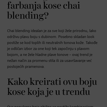
farbanja kose chai
blending?
Chai blending idealan je za sve koji žele prirodnu, lako
održivu plavu boju s dubinom. Posebno skladan look
postiže se kod toplih ili neutralnih tonova kože. Takođe
je odličan izbor za one koji tek započinju s plavom
bojom, a ne žele hladne plave tonove – ovaj trend je
nežan način za promenu stila ili za usavršavanje već
postojećih pramenova.
Kako kreirati ovu boju
kose koja je u trendu