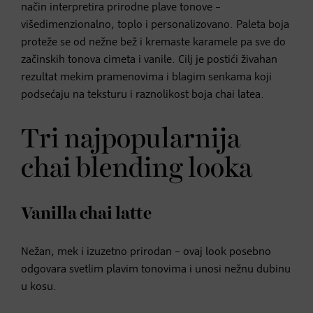
način interpretira prirodne plave tonove –
višedimenzionalno, toplo i personalizovano. Paleta boja
proteže se od nežne bež i kremaste karamele pa sve do
začinskih tonova cimeta i vanile. Cilj je postići živahan
rezultat mekim pramenovima i blagim senkama koji
podsećaju na teksturu i raznolikost boja chai latea.
Tri najpopularnija
chai blending looka
Vanilla chai latte
Nežan, mek i izuzetno prirodan – ovaj look posebno
odgovara svetlim plavim tonovima i unosi nežnu dubinu
u kosu.