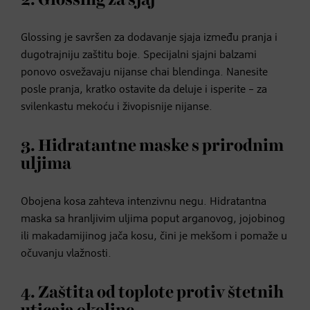
Glossing je savršen za dodavanje sjaja između pranja i
dugotrajniju zaštitu boje. Specijalni sjajni balzami
ponovo osvežavaju nijanse chai blendinga. Nanesite
posle pranja, kratko ostavite da deluje i isperite – za
svilenkastu mekoću i živopisnije nijanse.
3. Hidratantne maske s prirodnim
uljima
Obojena kosa zahteva intenzivnu negu. Hidratantna
maska sa hranljivim uljima poput arganovog, jojobinog
ili makadamijinog jača kosu, čini je mekšom i pomaže u
očuvanju vlažnosti.
4. Zaštita od toplote protiv štetnih