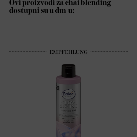
Ovi proizvodi za chai blending
dostupni su u dm-u: