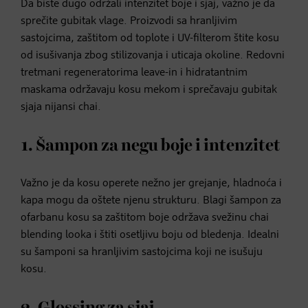
Da biste dugo održali intenzitet boje i sjaj, važno je da
sprečite gubitak vlage. Proizvodi sa hranljivim
sastojcima, zaštitom od toplote i UV-filterom štite kosu
od isušivanja zbog stilizovanja i uticaja okoline. Redovni
tretmani regeneratorima leave-in i hidratantnim
maskama održavaju kosu mekom i sprečavaju gubitak
sjaja nijansi chai.
1. Šampon za negu boje i intenzitet
Važno je da kosu operete nežno jer grejanje, hladnoća i
kapa mogu da oštete njenu strukturu. Blagi šampon za
ofarbanu kosu sa zaštitom boje održava svežinu chai
blending looka i štiti osetljivu boju od bledenja. Idealni
su šamponi sa hranljivim sastojcima koji ne isušuju
kosu.
2. Glossing za sjaj