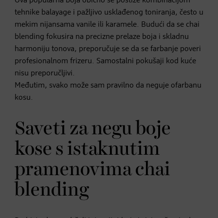
Ova popularna boja obično se postiže kombinacijom
tehnike balayage i pažljivo usklađenog toniranja, često u
mekim nijansama vanile ili karamele. Budući da se chai
blending fokusira na precizne prelaze boja i skladnu
harmoniju tonova, preporučuje se da se farbanje poveri
profesionalnom frizeru. Samostalni pokušaji kod kuće
nisu preporučljivi.
Međutim, svako može sam pravilno da neguje ofarbanu
kosu.
Saveti za negu boje
kose s istaknutim
pramenovima chai
blending