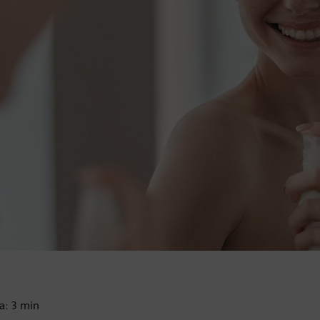
ja:
3
min