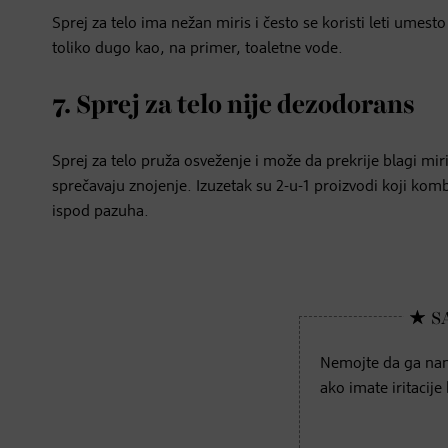
Sprej za telo ima nežan miris i često se koristi leti umesto
toliko dugo kao, na primer, toaletne vode.
7. Sprej za telo nije dezodorans
Sprej za telo pruža osveženje i može da prekrije blagi mir
sprečavaju znojenje. Izuzetak su 2-u-1 proizvodi koji kom
ispod pazuha.
Nemojte da ga nano
ako imate iritacije