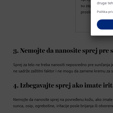
su zapaljivi. Kori
prostorima ili na 
3. Nemojte da nanosite sprej pre
Sprej za telo ne treba nanositi neposredno pre sunčanja je
ne sadrže zaštitni faktor i ne mogu da zamene kremu za 
4. Izbegavajte sprej ako imate iri
Nemojte da nanosite sprej na povređenu kožu, ako imate 
sunca, osip, ogrebotine, iritacije posle brijanja ili otvoren