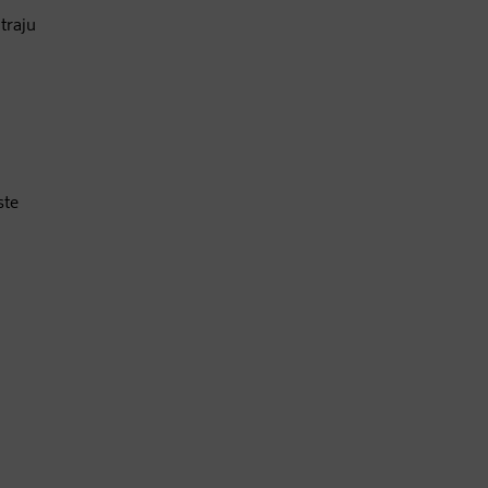
 traju
ste