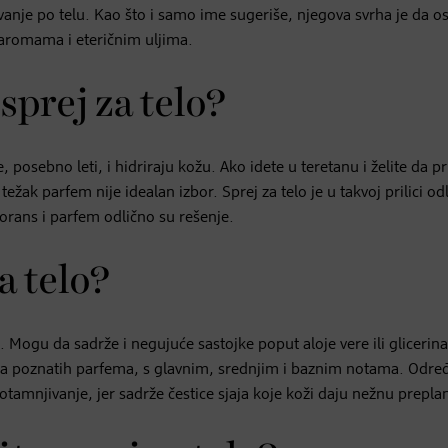
ivanje po telu. Kao što i samo ime sugeriše, njegova svrha je da o
 aromama i eteričnim uljima.
sprej za telo?
, posebno leti, i hidriraju kožu. Ako idete u teretanu i želite da pr
žak parfem nije idealan izbor. Sprej za telo je u takvoj prilici od
orans i parfem odlično su rešenje.
a telo?
 Mogu da sadrže i negujuće sastojke poput aloje vere ili glicerina
rzija poznatih parfema, s glavnim, srednjim i baznim notama. Odre
amnjivanje, jer sadrže čestice sjaja koje koži daju nežnu prepla