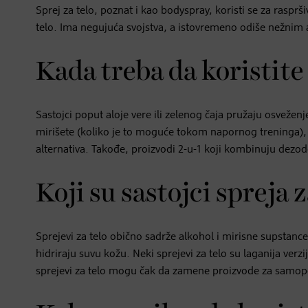
Sprej za telo, poznat i kao bodyspray, koristi se za rasprš
telo. Ima negujuća svojstva, a istovremeno odiše nežnim
Kada treba da koristite 
Sastojci poput aloje vere ili zelenog čaja pružaju osveženje
mirišete (koliko je to moguće tokom napornog treninga), te
alternativa. Takođe, proizvodi 2-u-1 koji kombinuju dezod
Koji su sastojci spreja z
Sprejevi za telo obično sadrže alkohol i mirisne supstance.
hidriraju suvu kožu. Neki sprejevi za telo su laganija ve
sprejevi za telo mogu čak da zamene proizvode za samopot