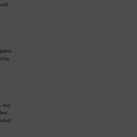
sveži
ijatno
lična
, koji
đeni
nulost.