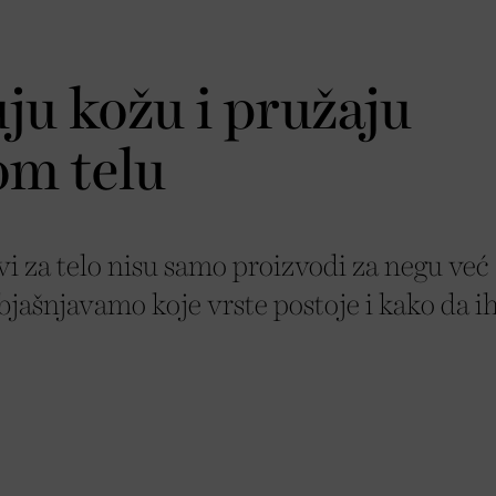
uju kožu i pružaju
om telu
evi za telo nisu samo proizvodi za negu već
Objašnjavamo koje vrste postoje i kako da i