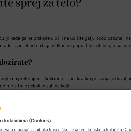
te sprej za telo?
cu (nikada ga ne prskajte u oči i ne udišite ga!), ispod pazuha i na
 odeći, posebno na lagane tkanine poput bluza ili letnjih haljina
 dozirate?
mojte da preterujete s količinom – pet kratkih prskanja je dovoljn
o miris traje nekoliko sati na koži.
drže visok postotak alkohola i lako