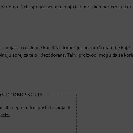
 parfema. Neki sprejevi za telo imaju isti miris kao parfemi, ali ne
is znoja, ali ne deluje kao dezodorans jer ne sadrži materije koje
binuju sprej za telo i dezodorans. Takvi proizvodi mogu da se kori
site neposredno posle brijanja ili
 kože.