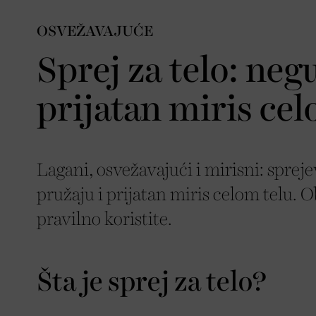
OSVEŽAVAJUĆE
Sprej za telo: neg
prijatan miris cel
Lagani, osvežavajući i mirisni: sprej
pružaju i prijatan miris celom telu. 
pravilno koristite.
Šta je sprej za telo?