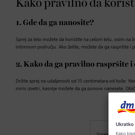
Kako pravilno da koristi
1. Gde da ga nanosite?
Sprej za telo možete da koristite na celom telu, osim na li
intimnom području. Ako želite, možete da ga raspršite i po
2. Kako da ga pravilno raspršite i
Držite sprej na udaljenosti od 15 centimetara od kože. Ne
miris izvetri, kasnije možete da ga ponovo nanesete. Običn
Sprejevi za telo sa