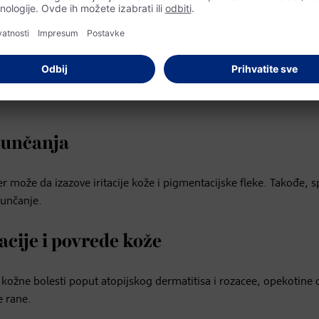
stite ih samo u dobro provetrenim
otvorenom.
 sunčanja
r može da izazove iritacije kože i pigmentacijske fleke. Takođe, s
sunčanje.
tacije i povrede kože
kožne bolesti poput atopijskog dermatitisa i rozacee, opekotine 
e rane.