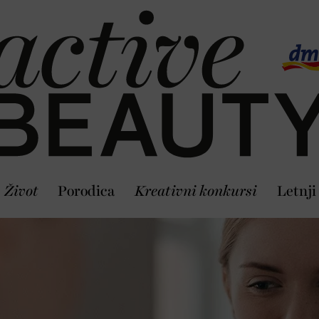
Život
Porodica
Kreativni konkursi
Letnji