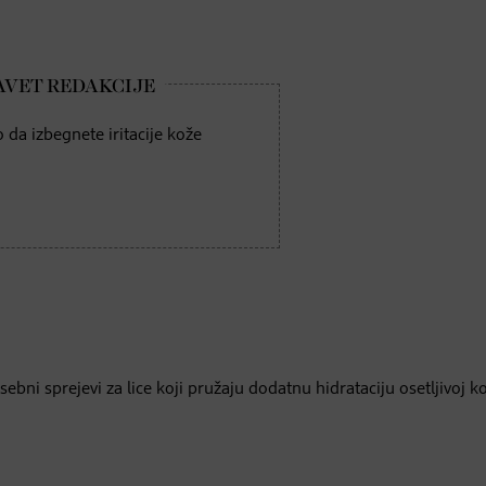
 da izbegnete iritacije kože
ebni sprejevi za lice koji pružaju dodatnu hidrataciju osetljivoj kož