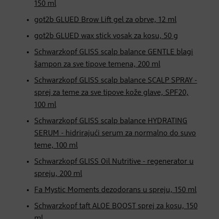
150 ml
got2b GLUED Brow Lift gel za obrve, 12 ml
got2b GLUED wax stick vosak za kosu, 50 g
Schwarzkopf GLISS scalp balance GENTLE blagi
šampon za sve tipove temena, 200 ml
Schwarzkopf GLISS scalp balance SCALP SPRAY -
sprej za teme za sve tipove kože glave, SPF20,
100 ml
Schwarzkopf GLISS scalp balance HYDRATING
SERUM - hidrirajući serum za normalno do suvo
teme, 100 ml
Schwarzkopf GLISS Oil Nutritive - regenerator u
spreju, 200 ml
Fa Mystic Moments dezodorans u spreju, 150 ml
Schwarzkopf taft ALOE BOOST sprej za kosu, 150
ml