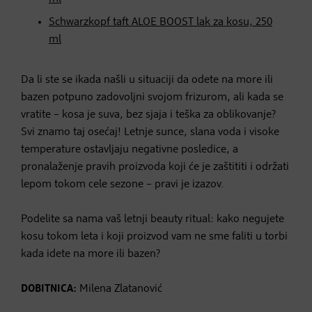
Schwarzkopf taft ALOE BOOST lak za kosu, 250
ml
Da li ste se ikada našli u situaciji da odete na more ili
bazen potpuno zadovoljni svojom frizurom, ali kada se
vratite – kosa je suva, bez sjaja i teška za oblikovanje?
Svi znamo taj osećaj! Letnje sunce, slana voda i visoke
temperature ostavljaju negativne posledice, a
pronalaženje pravih proizvoda koji će je zaštititi i održati
lepom tokom cele sezone – pravi je izazov.
Podelite sa nama vaš letnji beauty ritual: kako negujete
kosu tokom leta i koji proizvod vam ne sme faliti u torbi
kada idete na more ili bazen?
DOBITNICA:
Milena Zlatanović