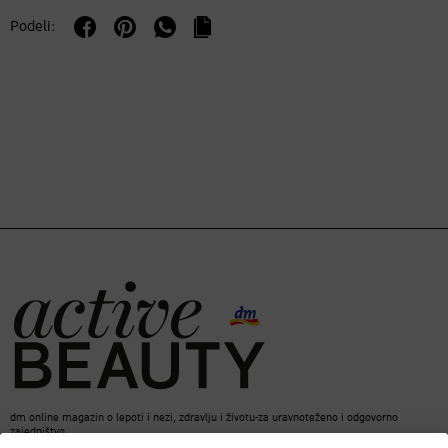
Podeli:
dm online magazin o lepoti i nezi, zdravlju i životu-za uravnoteženo i odgovorno
zajedništvo.