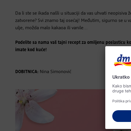
Da li ste se ikada našli u situaciji da vas uhvati neopisiva
zatvorene? Svi znamo taj osećaj! Međutim, sigurno se u vaš
ulje, možda malo kakaoa ili vanile...
Podelite sa nama vaš tajni recept za omiljenu poslasticu k
imate kod kuće!
DOBITNICA:
Nina Simonović