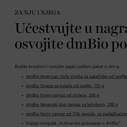
ZA NJU I NJEGA
Učestvujte u nag
osvojite dmBio p
Budite kreativni i osvojite sjajan poklon-paket iz dm-a:
dmBio American Style smeša za palačinke od spelte
dmBio Smesa za kolače od spelte, 135 g
dmBio Krem namaz od pistaća, 200 g
dmBio Veganski duo namaz sa lešnikom, 200 g
dmBio Voćni namaz od 75% jagoda, sa zaslađivačem
Knjiga recepata „Kulinarsko putovanje u dmBio“