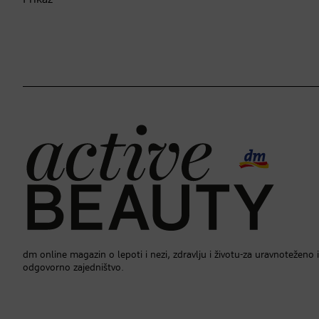
Prikaz
dm online magazin o lepoti i nezi, zdravlju i životu-za uravnoteženo i
odgovorno zajedništvo.