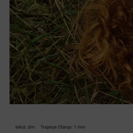
tekst:
dm
Trajanje čitanja:
1
min