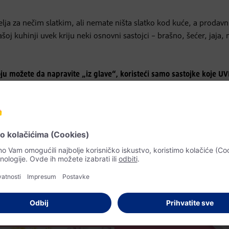
 želja za nečim slatkim, ali nemate ništa slatko kod kuće, a prodavn
oj kuhinji uvek kriju neki osnovni sastojci – brašno, šećer, jaja,
oju možete da napravite „iz glave“, koristeći samo sastojke koje U