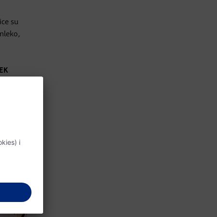
ice su
 mleko,
VEK