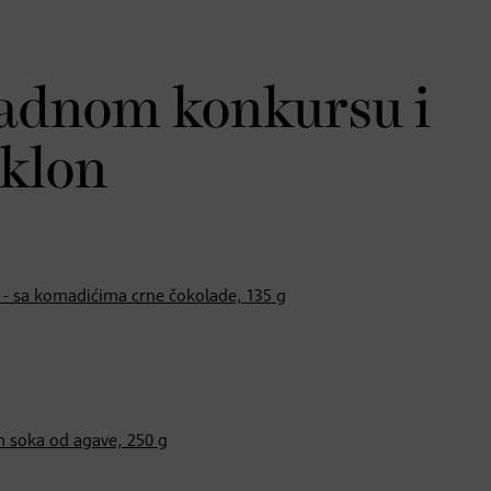
radnom konkursu i
oklon
 - sa komadićima crne čokolade, 135 g
 soka od agave, 250 g