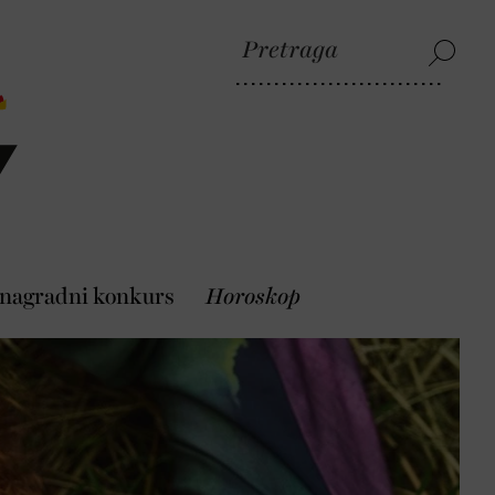
 nagradni konkurs
Horoskop