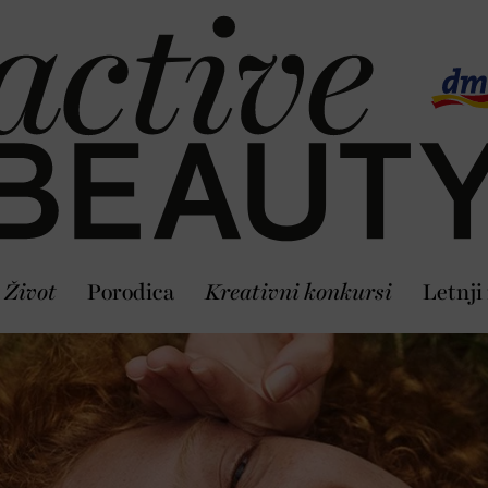
Život
Porodica
Kreativni konkursi
Letnji