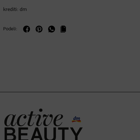
krediti: dm
Podeli: