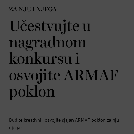
ZA NJU I NJEGA
Učestvujte u
nagradnom
konkursu i
osvojite ARMAF
poklon
Budite kreativni i osvojite sjajan ARMAF poklon za nju i
njega: