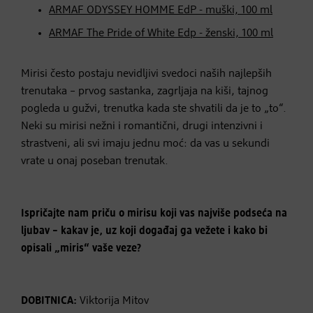
ARMAF ODYSSEY HOMME EdP - muški, 100 ml
ARMAF The Pride of White Edp - ženski, 100 ml
Mirisi često postaju nevidljivi svedoci naših najlepših
trenutaka – prvog sastanka, zagrljaja na kiši, tajnog
pogleda u gužvi, trenutka kada ste shvatili da je to „to“.
Neki su mirisi nežni i romantični, drugi intenzivni i
strastveni, ali svi imaju jednu moć: da vas u sekundi
vrate u onaj poseban trenutak.
Ispričajte nam priču o mirisu koji vas najviše podseća na
ljubav – kakav je, uz koji događaj ga vežete i kako bi
opisali „miris“ vaše veze?
DOBITNICA:
Viktorija Mitov