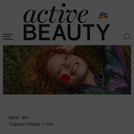
tekst:
dm
Trajanje čitanja:
1
min