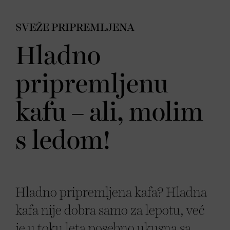
SVEŽE PRIPREMLJENA
Hladno
pripremljenu
kafu – ali, molim
s ledom!
Hladno pripremljena kafa? Hladna
kafa nije dobra samo za lepotu, već
je u toku leta posebno ukusna sa