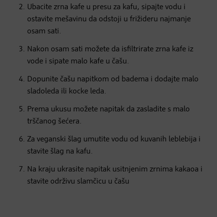
Ubacite zrna kafe u presu za kafu, sipajte vodu i
ostavite mešavinu da odstoji u frižideru najmanje
osam sati.
Nakon osam sati možete da isfiltrirate zrna kafe iz
vode i sipate malo kafe u čašu.
Dopunite čašu napitkom od badema i dodajte malo
sladoleda ili kocke leda.
Prema ukusu možete napitak da zasladite s malo
trščanog šećera.
Za veganski šlag umutite vodu od kuvanih leblebija i
stavite šlag na kafu.
Na kraju ukrasite napitak usitnjenim zrnima kakaoa i
stavite održivu slamčicu u čašu