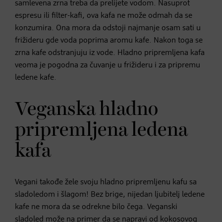
samlevena zrna treba da prelijete vodom. Nasuprot
espresu ili filter-kafi, ova kafa ne može odmah da se
konzumira. Ona mora da odstoji najmanje osam sati u
frižideru gde voda poprima aromu kafe. Nakon toga se
zrna kafe odstranjuju iz vode. Hladno pripremljena kafa
veoma je pogodna za čuvanje u frižideru i za pripremu
ledene kafe.
Veganska hladno
pripremljena ledena
kafa
Vegani takođe žele svoju hladno pripremljenu kafu sa
sladoledom i šlagom! Bez brige, nijedan ljubitelj ledene
kafe ne mora da se odrekne bilo čega. Veganski
sladoled može na primer da se napravi od kokosovog