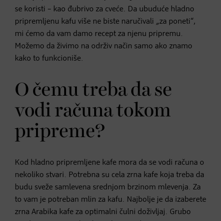
se koristi – kao đubrivo za cveće. Da ubuduće hladno
pripremljenu kafu više ne biste naručivali
„
za poneti“,
mi ćemo da vam damo recept za njenu pripremu.
Možemo da živimo na održiv način samo ako znamo
kako to funkcioniše.
O čemu treba da se
vodi računa tokom
pripreme?
Kod hladno pripremljene kafe mora da se vodi računa o
nekoliko stvari. Potrebna su cela zrna kafe koja treba da
budu sveže samlevena srednjom brzinom mlevenja. Za
to vam je potreban mlin za kafu. Najbolje je da izaberete
zrna Arabika kafe za optimalni čulni doživljaj. Grubo