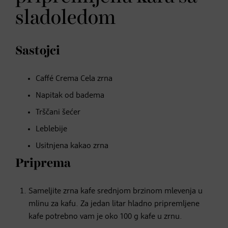
sladoledom
Sastojci
Caffé Crema Cela zrna
Napitak od badema
Trščani šećer
Leblebije
Usitnjena kakao zrna
Priprema
Sameljite zrna kafe srednjom brzinom mlevenja u
mlinu za kafu. Za jedan litar hladno pripremljene
kafe potrebno vam je oko 100 g kafe u zrnu.