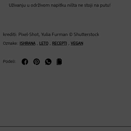
Uživanju u održivom napitku ništa ne stoji na putu!
krediti: Pixel-Shot, Yulia Furman © Shutterstock
Oznake:
,
,
,
ISHRANA
LETO
RECEPTI
VEGAN
Podeli: