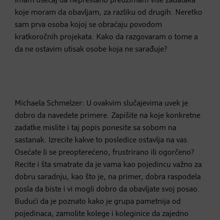
Imam osećaj da neprestano preuzimam više zadataka
koje moram da obavljam, za razliku od drugih. Neretko
sam prva osoba kojoj se obraćaju povodom
kratkoročnih projekata. Kako da razgovaram o tome a
da ne ostavim utisak osobe koja ne sarađuje?
Michaela Schmelzer: U ovakvim slučajevima uvek je
dobro da navedete primere. Zapišite na koje konkretne
zadatke mislite i taj popis ponesite sa sobom na
sastanak. Izrecite kakve to posledice ostavlja na vas.
Osećate li se preopterećeno, frustrirano ili ogorčeno?
Recite i šta smatrate da je vama kao pojedincu važno za
dobru saradnju, kao što je, na primer, dobra raspodela
posla da biste i vi mogli dobro da obavljate svoj posao.
Budući da je poznato kako je grupa pametnija od
pojedinaca, zamolite kolege i koleginice da zajedno