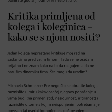
planirate godišnji odmor ili nešto slično.
Kritika primljena od
kolega i koleginica –
kako se s njom nositi?
Jedan kolega neprestano kritikuje moj rad na
sastancima pred celim timom. Tada se ne osećam
prijatno i ne znam kako na to da reagujem a da ne
narušim dinamiku tima. Šta mogu da uradim?
Michaela Schmelzer: Pre nego što se obratite kolegi,
razmislite u miru kakav osećaj njegovo ponašanje u
vama budi (na primer, stid, nesigurnost, iritiranost) i
razmislite o tome s kojim neispunjenim potrebama je
povezan taj osećaj (ophođenje s poštovanjem,