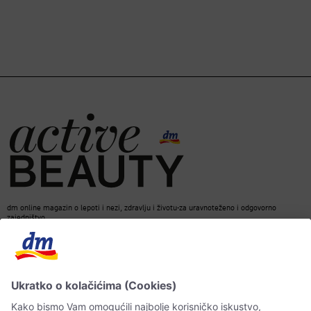
dm online magazin o lepoti i nezi, zdravlju i životu-za uravnoteženo i odgovorno
zajedništvo.