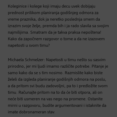
Koleginice i kolege koji imaju decu uvek dobijaju
prednost prilikom planiranja godišnjeg odmora za
vreme praznika, dok ja neretko poslednja smem da
izrazim svoje želje, premda bih i ja rado slavila sa svojim
najmilijima. Smatram da je takva praksa nepoštena!
Kako da započnem razgovor o tome a da ne izazovem
napetosti u svom timu?
Michaela Schmelzer: Napetosti u timu nešto su sasvim
prirodno, jer mi ljudi imamo različite potrebe. Pitanje je
samo kako da se s tim nosimo. Razmislite kako biste
želeli da izgleda planiranje godišnjih odmora na poslu,
a da pritom svi budu zadovoljni, pa to i predložite svom
timu. Računajte pritom na to da će biti otpora, ali on
neće biti usmeren na vas nego na promene. Ostanite
mirni u razgovoru, budite argumentovani i istaknite da
imate dobronameran stav.