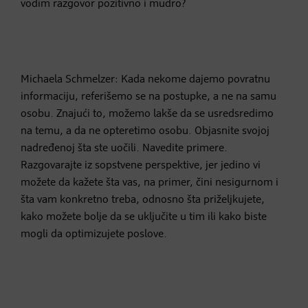
vodim razgovor pozitivno i mudro?
Michaela Schmelzer: Kada nekome dajemo povratnu
informaciju, referišemo se na postupke, a ne na samu
osobu. Znajući to, možemo lakše da se usredsredimo
na temu, a da ne opteretimo osobu. Objasnite svojoj
nadređenoj šta ste uočili. Navedite primere.
Razgovarajte iz sopstvene perspektive, jer jedino vi
možete da kažete šta vas, na primer, čini nesigurnom i
šta vam konkretno treba, odnosno šta priželjkujete,
kako možete bolje da se uključite u tim ili kako biste
mogli da optimizujete poslove.