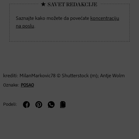
Saznajte kako možete da povećate
koncentraciju
na poslu
.
krediti: MilanMarkovic78 © Shutterstock (m); Antje Wolm
Oznake:
POSAO
Podeli: