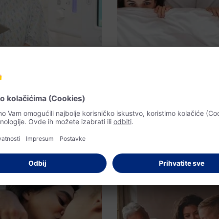
Veštačka inteligencija
Zona tabua
ta veštačka
Tabu: naš
igencija menja u
ginekološki
medicini?
odgovara na 
pitanja o se
encija u medicini donosi velike
njavamo šta sve ona može da
Ginekološkinja odgovara na pitanj
 uticaj ima na zdravlje žena.
se možda ne usuđujemo da postavi
način ih izvlači iz zone tabua.