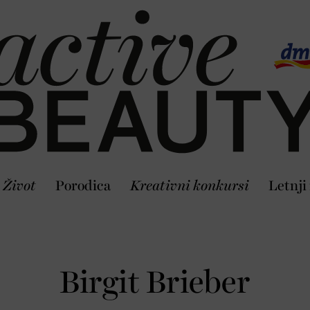
Život
Porodica
Kreativni konkursi
Letnji
Birgit Brieber