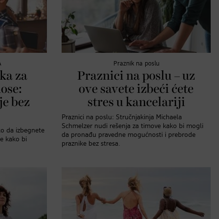
A
Praznik na poslu
ka za
Praznici na poslu – uz
ose:
ove savete izbeći ćete
je bez
stres u kancelariji
Praznici na poslu: Stručnjakinja Michaela
Schmelzer nudi rešenja za timove kako bi mogli
ko da izbegnete
da pronađu pravedne mogućnosti i prebrode
je kako bi
praznike bez stresa.