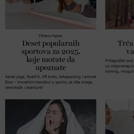
Fitness-Hypes
Deset popularnih
Trčan
sportova za 2025.
va
koje morate da
Prilagodite svo
upoznate
uz odgovarajuć
trening, moguće 
Aerial joga, floatFit, VR boks, bikepacking i animal
flow – inovativni trendovi u sportu za više snage,
ravnoteže i avanture!