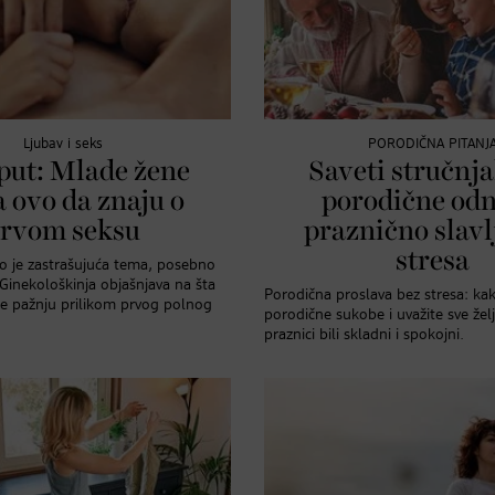
Ljubav i seks
PORODIČNA PITANJ
put: Mlade žene
Saveti stručnja
a ovo da znaju o
porodične odn
rvom seksu
praznično slavl
stresa
ko je zastrašujuća tema, posebno
Ginekološkinja objašnjava na šta
Porodična proslava bez stresa: ka
te pažnju prilikom prvog polnog
porodične sukobe i uvažite sve žel
praznici bili skladni i spokojni.