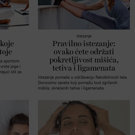
Istezanje
 koje
Pravilno istezanje:
toje
ovako ćete održati
pokretljivost mišića,
nja sportom.
vrste joge i
tetiva i ligamenata
jući stil za
Istezanje pomaže u održavanju fleksibilnosti tela.
Donosimo savete koji pomažu kod zgrčenih
mišića, skraćenih tetiva i ligamenata.