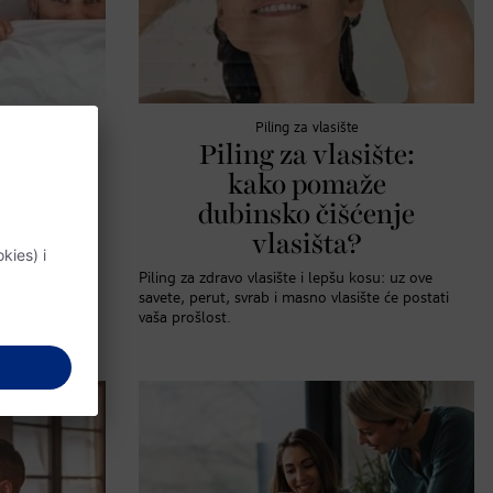
Piling za vlasište
a
Piling za vlasište:
nja
kako pomaže
neka
dubinsko čišćenje
ksu
vlasišta?
a o seksu koja
Piling za zdravo vlasište i lepšu kosu: uz ove
mo i na taj
savete, perut, svrab i masno vlasište će postati
vaša prošlost.