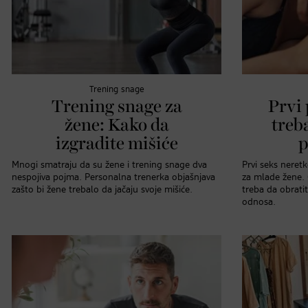
Trening snage
Trening snage za
Prvi 
žene: Kako da
treb
izgradite mišiće
p
Mnogi smatraju da su žene i trening snage dva
Prvi seks neret
nespojiva pojma. Personalna trenerka objašnjava
za mlade žene. 
zašto bi žene trebalo da jačaju svoje mišiće.
treba da obrati
odnosa.