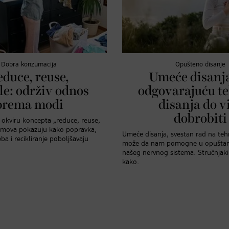
Dobra konzumacija
Opušteno disanje
educe, reuse,
Umeće disanja
le: održiv odnos
odgovarajuću t
prema modi
disanja do v
dobrobiti
okviru koncepta „reduce, reuse,
ojmova pokazuju kako popravka,
Umeće disanja, svestan rad na tehn
a i recikliranje poboljšavaju
može da nam pomogne u opuštanj
našeg nervnog sistema. Stručnjaki
kako.