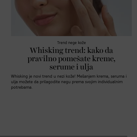
Trend nege kože
Whisking trend: kako da
pravilno pomešate kreme,
serume i ulja
Whisking je novi trend u nezi kože! Mešanjem krema, seruma i
ulja možete da prilagodite negu prema svojim individualnim
potrebama.