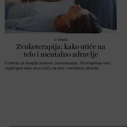
U skladu
Zvukoterapija: kako utiče na
telo i mentalno zdravlje
U trendu je terapija zvukom: zvukoterapija. Stručnjakinja nam
objašnjava kako zvuci utiču na telo i mentalno zdravlje.