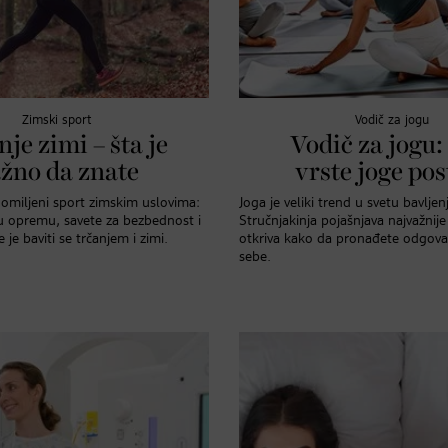
Zimski sport
Vodič za jogu
je zimi – šta je
Vodič za jogu:
žno da znate
vrste joge pos
j omiljeni sport zimskim uslovima:
Joga je veliki trend u svetu bavlje
u opremu, savete za bezbednost i
Stručnjakinja pojašnjava najvažnije 
je baviti se trčanjem i zimi.
otkriva kako da pronađete odgovara
sebe.