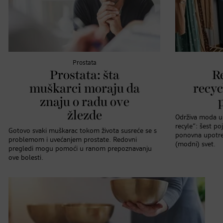
Prostata
Prostata: šta
R
muškarci moraju da
recyc
znaju o radu ove
žlezde
Održiva moda u 
recyle“: šest p
Gotovo svaki muškarac tokom života susreće se s
ponovna upotreb
problemom i uvećanjem prostate. Redovni
(modni) svet.
pregledi mogu pomoći u ranom prepoznavanju
ove bolesti.