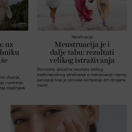
Menstruacija
: uz
Menstruacija je i
ehniku
dalje tabu: rezultati
iše
velikog istraživanja
Donosimo aktuelne rezultate velikog
međunarodnog istraživanja o menstruaciji i njenoj
ici disanja,
percepciji koje je sprovela kompanija dm drogerie
u i umirenju
markt.
nja objašnjava