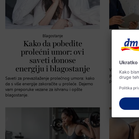
Blagostanje
Kako da pobedite
Š
prolećni umor: ovi
intel
saveti donose
energiju i blagostanje
Veštačka intelig
promene. Objaš
Saveti za prevazilaženje prolećnog umora: kako
postigne i kakav
da s više energije zakoračite u proleće. Dajemo
vam preporuke vezane za ishranu i opšte
blagostanje.