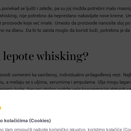
ponekad se ljušti i zateže, pa su joj možda potrebni malo masnij
 whisking, nije potrebno da neprestano nabavljate nove kreme. U
proizvode koje već imate. Umesto da proizvode nanosite sloj po 
 na dlanu. Da bi to zaista moglo da koristi koži, potrebno je da 
 lepote whisking?
roizvodi usmereni ka savršenoj, individualno prilagođenoj nezi. Najb
bazu, a mešaju se s uljima, serumima i ampulama. Ulja mogu laga
njenju kože. Serumi obično sadrže veće koncentracije aktivnih sa
m proizvodima za negu nežno integrišu, otpuštajući svoje delovan
h sastojaka mogu dnevnu ili noćnu kremu da obogate hranljivim
 čiste i nemojte napravljene mešavine da čuvate u posudama, neg
tvore bakterije.