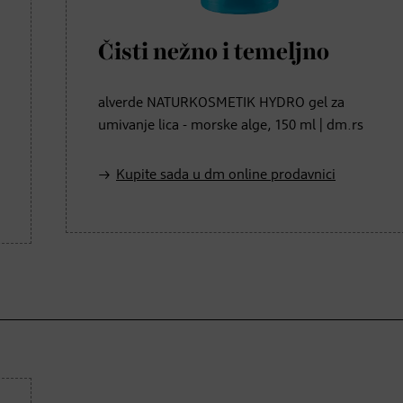
Čisti nežno i temeljno
alverde NATURKOSMETIK HYDRO gel za
umivanje lica - morske alge, 150 ml | dm.rs
Kupite sada u dm online prodavnici