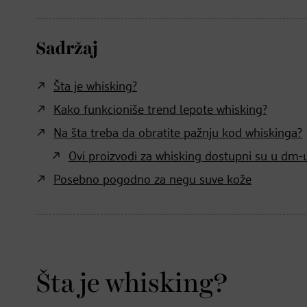
Sadržaj
Šta je whisking?
Kako funkcioniše trend lepote whisking?
Na šta treba da obratite pažnju kod whiskinga?
Ovi proizvodi za whisking dostupni su u dm-
Posebno pogodno za negu suve kože
Šta je whisking?