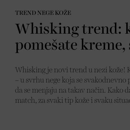
TREND NEGE KOŽE
Whisking trend: k
pomešate kreme, s
Whisking je novi trend u nezi kože! K
– u svrhu nege koja se svakodnevno p
da se menjaju na takav način. Kako d
match, za svaki tip kože i svaku situa