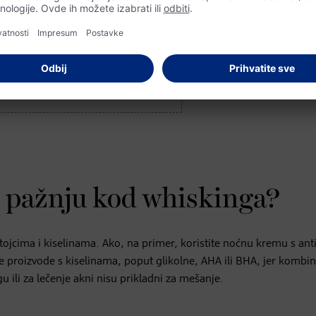
eptidnom serumu na
dm.rs
.
te pažnju kod whiskinga?
stojcima i kiselinama. Ako, na primer, koristite noćnu kremu s ant
e proizvode s kiselinama, poput glikolne, AHA ili BHA, jer kombin
 ili za lečenje akni nisu prikladni za mešanje.