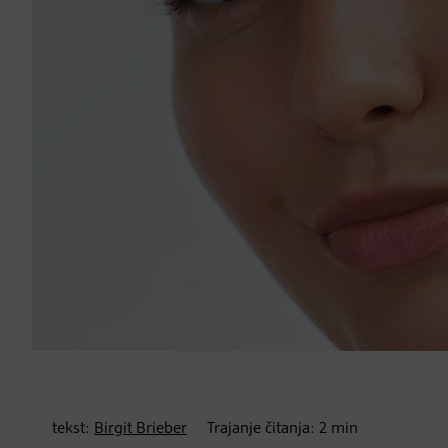
tekst:
Birgit Brieber
Trajanje čitanja:
2
min