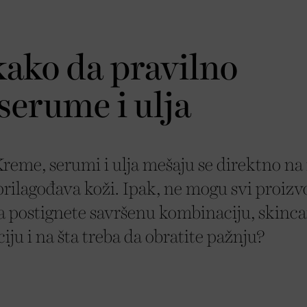
ako da pravilno
erume i ulja
reme, serumi i ulja mešaju se direktno na 
rilagođava koži. Ipak, ne mogu svi proizv
a postignete savršenu kombinaciju, skinca
ciju i na šta treba da obratite pažnju?