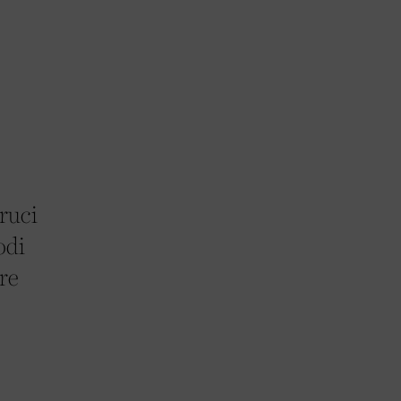
ruci
odi
re