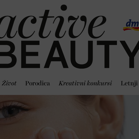
Život
Porodica
Kreativni konkursi
Letnji