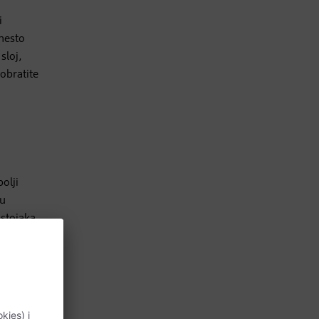
i
mesto
sloj,
obratite
olji
nu
stojaka,
je.
o ih