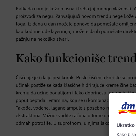
Katkada nam je koža masna i treba joj mnogo vlažnosti. A 
proizvodi za negu. Zahvaljujući novom trendu nege kože
toga, iz dana u dan možete ponovo da pomešate omiljene 
kao kod metode layeringa, možete da ih pomešate direktno
pažnju na nekoliko stvari.
Kako funkcioniše trend
Čišćenje je i dalje prvi korak. Posle čišćenja koriste se p
učinak postiže se kada klasične hidrirajuće kreme čine 
kremu da učine bogatijom i tako doprinesu umirenju i hra
poput peptida i vitamina, koji se u kombinaciji s osnovni
Takođe, vodene, lagane ampule s posebno mnogo aktivni
ekstraktima. Važno: vodite računa o tome da su vam ruke
odmah potrošite. U suprotnom, u njima lako mogu da se s