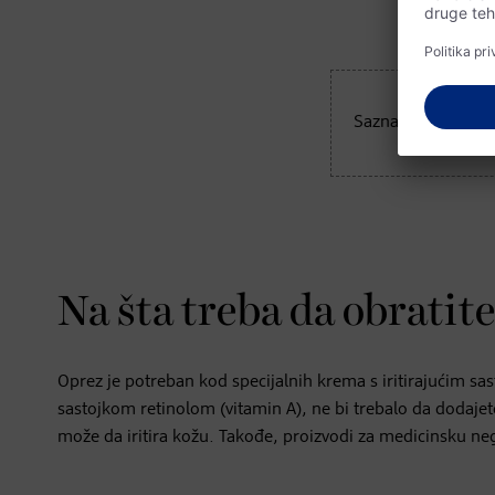
Saznajte sve o p
Na šta treba da obrati
Oprez je potreban kod specijalnih krema s iritirajućim sa
sastojkom retinolom (vitamin A), ne bi trebalo da dodajet
može da iritira kožu. Takođe, proizvodi za medicinsku negu