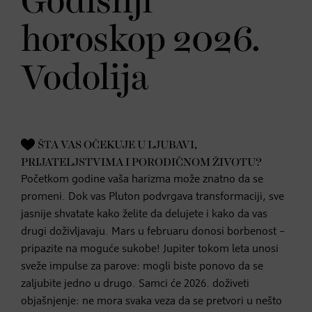
Godišnji
horoskop 2026.
Vodolija
ŠTA VAS OČEKUJE U LJUBAVI,
PRIJATELJSTVIMA I PORODIČNOM ŽIVOTU?
Početkom godine vaša harizma može znatno da se
promeni. Dok vas Pluton podvrgava transformaciji, sve
jasnije shvatate kako želite da delujete i kako da vas
drugi doživljavaju. Mars u februaru donosi borbenost –
pripazite na moguće sukobe! Jupiter tokom leta unosi
sveže impulse za parove: mogli biste ponovo da se
zaljubite jedno u drugo. Samci će 2026. doživeti
objašnjenje: ne mora svaka veza da se pretvori u nešto