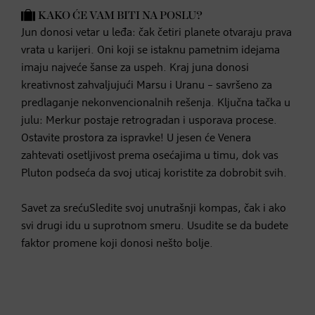
KAKO ĆE VAM BITI NA POSLU?
Jun donosi vetar u leđa: čak četiri planete otvaraju prava
vrata u karijeri. Oni koji se istaknu pametnim idejama
imaju najveće šanse za uspeh. Kraj juna donosi
kreativnost zahvaljujući Marsu i Uranu – savršeno za
predlaganje nekonvencionalnih rešenja. Ključna tačka u
julu: Merkur postaje retrogradan i usporava procese.
Ostavite prostora za ispravke! U jesen će Venera
zahtevati osetljivost prema osećajima u timu, dok vas
Pluton podseća da svoj uticaj koristite za dobrobit svih.
Savet za srećuSledite svoj unutrašnji kompas, čak i ako
svi drugi idu u suprotnom smeru. Usudite se da budete
faktor promene koji donosi nešto bolje.