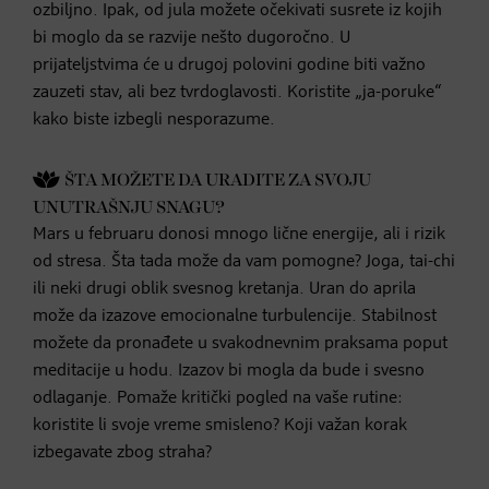
ozbiljno. Ipak, od jula možete očekivati susrete iz kojih
bi moglo da se razvije nešto dugoročno. U
prijateljstvima će u drugoj polovini godine biti važno
zauzeti stav, ali bez tvrdoglavosti. Koristite „ja-poruke“
kako biste izbegli nesporazume.
ŠTA MOŽETE DA URADITE ZA SVOJU
UNUTRAŠNJU SNAGU?
Mars u februaru donosi mnogo lične energije, ali i rizik
od stresa. Šta tada može da vam pomogne? Joga, tai-chi
ili neki drugi oblik svesnog kretanja. Uran do aprila
može da izazove emocionalne turbulencije. Stabilnost
možete da pronađete u svakodnevnim praksama poput
meditacije u hodu. Izazov bi mogla da bude i svesno
odlaganje. Pomaže kritički pogled na vaše rutine:
koristite li svoje vreme smisleno? Koji važan korak
izbegavate zbog straha?