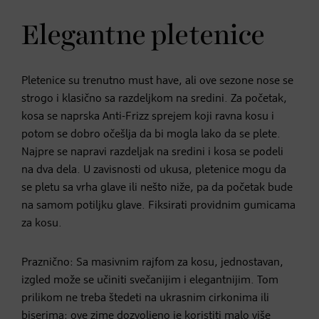
Elegantne pletenice
Pletenice su trenutno must have, ali ove sezone nose se
strogo i klasično sa razdeljkom na sredini. Za početak,
kosa se naprska Anti-Frizz sprejem koji ravna kosu i
potom se dobro očešlja da bi mogla lako da se plete.
Najpre se napravi razdeljak na sredini i kosa se podeli
na dva dela. U zavisnosti od ukusa, pletenice mogu da
se pletu sa vrha glave ili nešto niže, pa da početak bude
na samom potiljku glave. Fiksirati providnim gumicama
za kosu.
Praznično: Sa masivnim rajfom za kosu, jednostavan,
izgled može se učiniti svečanijim i elegantnijim. Tom
prilikom ne treba štedeti na ukrasnim cirkonima ili
biserima: ove zime dozvoljeno je koristiti malo više