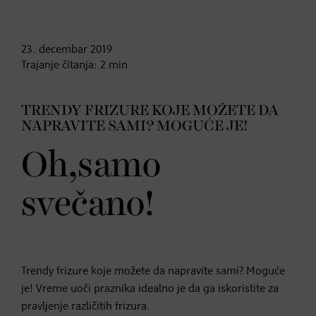
23. decembar
2019
Trajanje čitanja:
2
min
TRENDY FRIZURE KOJE MOŽETE DA
NAPRAVITE SAMI? MOGUĆE JE!
Oh,samo
svečano!
Trendy frizure koje možete da napravite sami? Moguće
je! Vreme uoči praznika idealno je da ga iskoristite za
pravljenje različitih frizura.