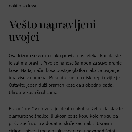
nakita za kosu.
Vešto napravljeni
uvojci
Ova frizura se veoma lako pravi a nosi efekat kao da ste
je satima pravili. Prvo se nanese šampon za suvo pranje
kose. Na taj način kosa postaje glatka i laka za uvijanje i
ima više volumena. Pokupite kosu u niski rep i uvijte je.
Ostavite jedan duži pramen kose da slobodno pada.
Ukrotite kosu šnalicama.
Praznično: Ova frizura je idealna ukoliko želite da stavite
glamurozne šnalice ili ukosnice za kosu koje mogu da
pričvrste frizuru a dodatno služe kao nakit. Ukrasni
cirkoni, biseri i metalni aksesoari će u novogodišnjoj