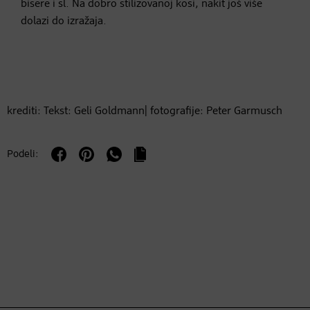
bisere i sl. Na dobro stilizovanoj kosi, nakit još više
dolazi do izražaja.
krediti: Tekst: Geli Goldmann| fotografije: Peter Garmusch
Podeli: