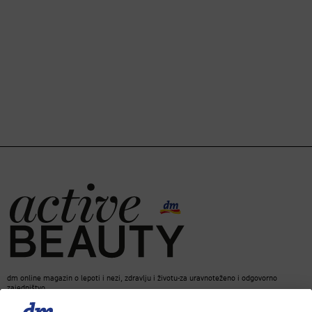
dm online magazin o lepoti i nezi, zdravlju i životu-za uravnoteženo i odgovorno
zajedništvo.