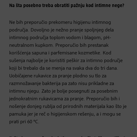
Na šta posebno treba obratiti pažnju kod intimne nege?
Ne bih preporučio prekomeru higijenu intimnog
područja. Dovoljno je nežno pranje spoljnjeg dela
intimnog područja toplom vodom i blagom, pH-
neutralnom kupkom. Preporučio bih prestanak
korišćenja sapuna i parfemisane kozmetike. Kod
sušenja najbolje je koristiti peškir za intimno područje
koji bi trebalo da se menja na svaka dva do tri dana.
Uobičajene rukavice za pranje plodno su tlo za
razmnožavanje bakterija pa zato nisu prikladne za
intimnu njegu. Zato je bolje posegnuti za posebnim
jednokratnim rukavicama za pranje. Preporučio bih i
nošenje donjeg rublja od prirodnih materijala kao što je
pamuka jer je reč o higijenskom rešenju, a i mogu se
prati pri 60 °C.