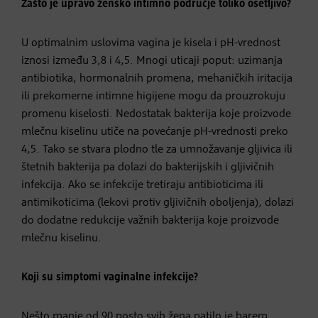
Zašto je upravo žensko intimno područje toliko osetljivo?
U optimalnim uslovima vagina je kisela i pH-vrednost
iznosi između 3,8 i 4,5. Mnogi uticaji poput: uzimanja
antibiotika, hormonalnih promena, mehaničkih iritacija
ili prekomerne intimne higijene mogu da prouzrokuju
promenu kiselosti. Nedostatak bakterija koje proizvode
mlečnu kiselinu utiče na povećanje pH-vrednosti preko
4,5. Tako se stvara plodno tle za umnožavanje gljivica ili
štetnih bakterija pa dolazi do bakterijskih i gljivičnih
infekcija. Ako se infekcije tretiraju antibioticima ili
antimikoticima (lekovi protiv gljivičnih oboljenja), dolazi
do dodatne redukcije važnih bakterija koje proizvode
mlečnu kiselinu.
Koji su simptomi vaginalne infekcije?
Nešto manje od 90 posto svih žena patilo je barem