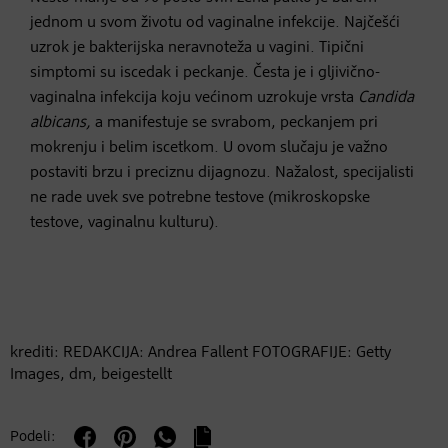
jednom u svom životu od vaginalne infekcije. Najčešći
uzrok je bakterijska neravnoteža u vagini. Tipični
simptomi su iscedak i peckanje. Česta je i gljivično-
vaginalna infekcija koju većinom uzrokuje vrsta
Candida
albicans,
a manifestuje se svrabom, peckanjem pri
mokrenju i belim iscetkom. U ovom slučaju je važno
postaviti brzu i preciznu dijagnozu. Nažalost, specijalisti
ne rade uvek sve potrebne testove (mikroskopske
testove, vaginalnu kulturu).
krediti: REDAKCIJA: Andrea Fallent FOTOGRAFIJE: Getty
Images, dm, beigestellt
Podeli: