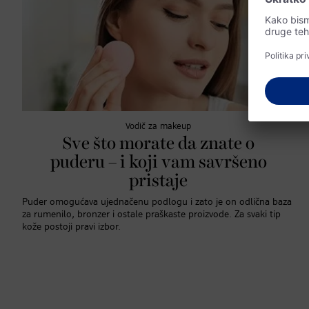
Vodič za makeup
Sve što morate da znate o
puderu – i koji vam savršeno
pristaje
Puder omogućava ujednačenu podlogu i zato je on odlična baza
za rumenilo, bronzer i ostale praškaste proizvode. Za svaki tip
kože postoji pravi izbor.