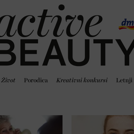
Život
Porodica
Kreativni konkursi
Letnji