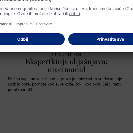
Heroj u nezi kože
Ekspertkinja objašnjava:
niacinamid
Moćna supstanca niacinamid pravo je univerzalno sredstvo koje
suzbija bore, pomaže kod suve kože, čak i kod akni. Češći naziv
je: vitamin B3.