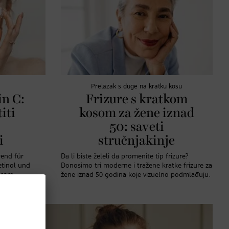
Prelazak s duge na kratku kosu
in C:
Frizure s kratkom
titi
kosom za žene iznad
50: saveti
i
stručnjakinje
rend für
Da li biste želeli da promenite tip frizure?
etinol und
Donosimo tri moderne i tražene kratke frizure za
nsam
žene iznad 50 godina koje vizuelno podmlađuju.