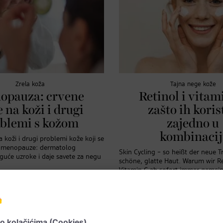
Zrela koža
Tajna nege kože
opauza: crvene
Retinol i vitam
e na koži i drugi
zašto ih koris
blemi s kožom
zajedno u
kombinacij
a koži i drugi problemi kože koji se
m menopauze: dermatolog
Skin Cycling – so heißt der neue T
guće uzroke i daje savete za negu
schöne, glatte Haut. Warum wir R
Vitamin C ab sofort immer gemei
verwenden, erklären wir hier.