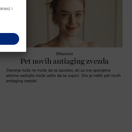
Efikasnost
Pet novih antiaging zvezda
Starenje kože ne može da se zaustavi, ali uz ove specijalne
aktivne sastojke može vešto da se uspori. Ovo je naših pet novih
antiaging zvezda!