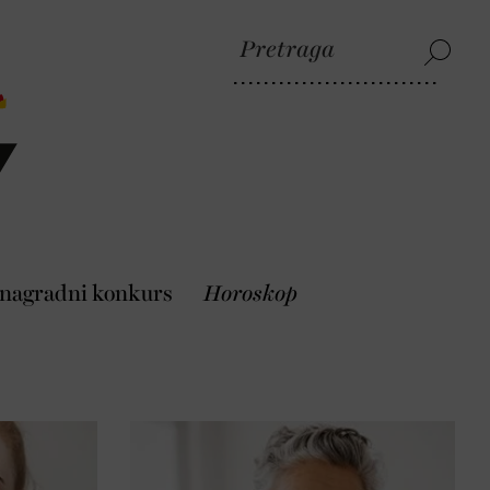
 nagradni konkurs
Horoskop