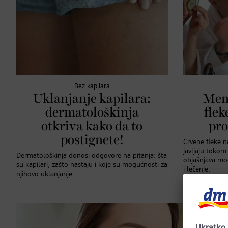
Bez kapilara
Uklanjanje kapilara:
Men
dermatološkinja
flek
otkriva kako da to
pro
postignete!
Crvene fleke n
javljaju toko
Dermatološkinja donosi odgovore na pitanja: šta
objašnjava mo
su kapilari, zašto nastaju i koje su mogućnosti za
i lečenje.
njihovo uklanjanje.