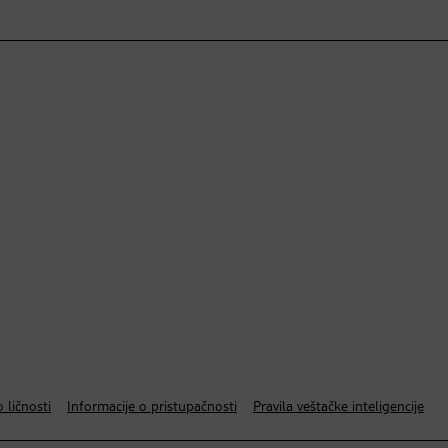
 ličnosti
Informacije o pristupačnosti
Pravila veštačke inteligencije