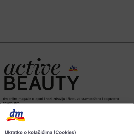
dm online magazin o lepoti i nezi, zdravlju i životu-za uravnoteženo i odgovorno
zajedništvo.