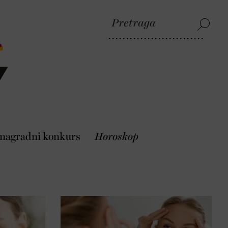
 nagradni konkurs
Horoskop