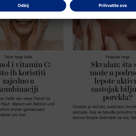
Tajna nege kože
Potpuna nega
nol i vitamin C:
Skvalan: šta 
to ih koristiti
može u podru
zajedno u
lepote aktiv
kombinaciji
sastojak bilj
porekla?
 so heißt der neue Trend für
e Haut. Warum wir Retinol und
Skvalan je istinski, svestrano koris
sofort immer gemeinsam
sastojak, koji se takođe prirodno n
lären wir hier.
donosi brojne dobrobiti za lice, tel