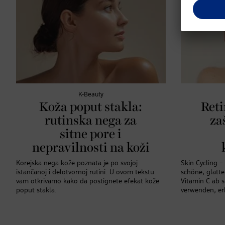
K-Beauty
Koža poput stakla:
Reti
rutinska nega za
zaš
sitne pore i
nepravilnosti na koži
Korejska nega kože poznata je po svojoj
Skin Cycling –
istančanoj i delotvornoj rutini. U ovom tekstu
schöne, glatt
vam otkrivamo kako da postignete efekat kože
Vitamin C ab 
poput stakla.
verwenden, erk