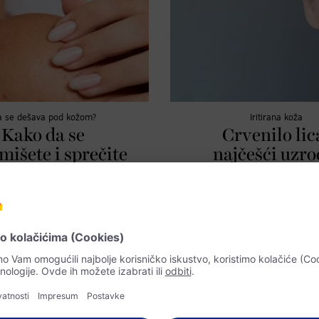
a se dešava pod kožom?
Iritirana koža
Kako da se
Crvenilo lic
mišete i sprečite
najčešći uzroc
ip od vrućine:
najbolji tret
rmatološkinja
Najčešći uzroci crvenila na licu i na
objašnjava
po mišljenju stručnjakinje. Plus: š
trend nege kože face basting.
e nastaje kada su znojne žlezde
matološkinja objašnjava kako da
te ovu kožnu bolest.