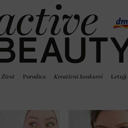
Život
Porodica
Kreativni konkursi
Letnji