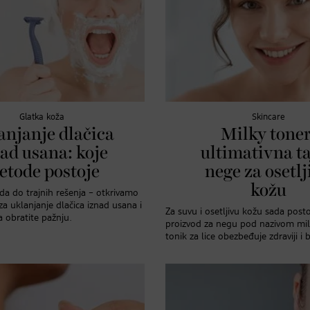
Glatka koža
Skincare
anjanje dlačica
Milky toner
ad usana: koje
ultimativna t
etode postoje
nege za osetlj
kožu
a do trajnih rešenja – otkrivamo
za uklanjanje dlačica iznad usana i
Za suvu i osetljivu kožu sada posto
a obratite pažnju.
proizvod za negu pod nazivom milk
tonik za lice obezbeđuje zdraviji i bl