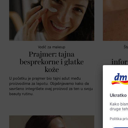
Vodič za makeup
Št
Prajmer: tajna
besprekorne i glatke
infor
kože
os
de
U početku je prajmer bio tajni adut među
proizvodima za lepotu. Objašnjavamo kako da
savršeno integrišete ovaj proizvod za ten u svoju
beauty rutinu.
Osip od vrućin
zapušene. Der
sprečite i leči