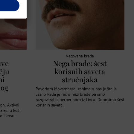
Negovana brada
sve
Nega brade: šest
čju
korisnih saveta
ni
stručnjaka
nog
Povodom Movembera, zanimalo nas je šta je
važno kada je reč o nezi brade pa smo
razgovarali s berberinom iz Linca. Donosimo šest
tan. Aktivni
korisnih saveta.
alazi u koži,
o i kosu.