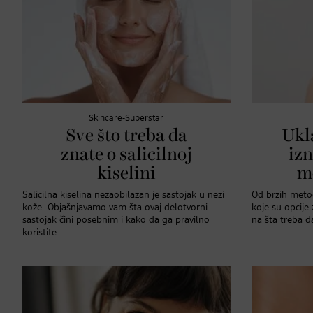
Skincare-Superstar
Sve što treba da
Ukl
znate o salicilnoj
izn
kiselini
m
Salicilna kiselina nezaobilazan je sastojak u nezi
Od brzih metod
kože. Objašnjavamo vam šta ovaj delotvorni
koje su opcije 
sastojak čini posebnim i kako da ga pravilno
na šta treba d
koristite.