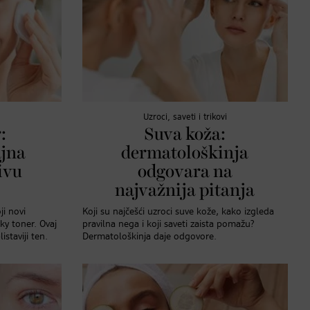
Uzroci, saveti i trikovi
:
Suva koža:
ajna
dermatološkinja
ivu
odgovara na
najvažnija pitanja
ji novi
Koji su najčešći uzroci suve kože, kako izgleda
y toner. Ovaj
pravilna nega i koji saveti zaista pomažu?
istaviji ten.
Dermatološkinja daje odgovore.