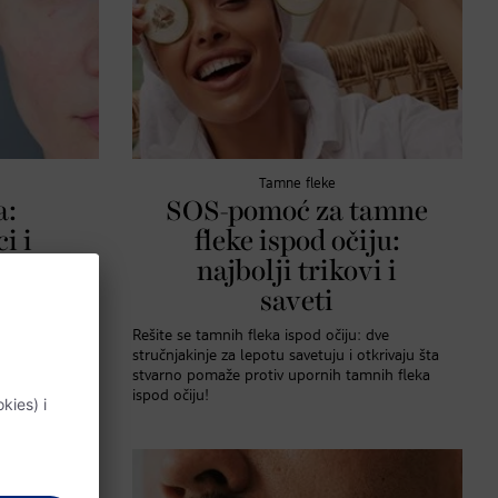
Tamne fleke
a:
SOS-pomoć za tamne
i i
fleke ispod očiju:
mani
najbolji trikovi i
saveti
jbolji tretmani
ta zaista donosi
Rešite se tamnih fleka ispod očiju: dve
stručnjakinje za lepotu savetuju i otkrivaju šta
stvarno pomaže protiv upornih tamnih fleka
ispod očiju!