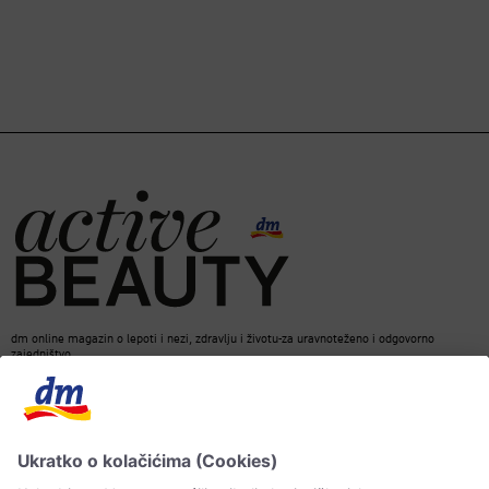
dm online magazin o lepoti i nezi, zdravlju i životu-za uravnoteženo i odgovorno
zajedništvo.