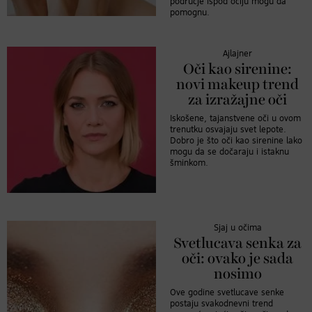
područje ispod očiju mogu da
pomognu.
Ajlajner
Oči kao sirenine:
novi makeup trend
za izražajne oči
Iskošene, tajanstvene oči u ovom
trenutku osvajaju svet lepote.
Dobro je što oči kao sirenine lako
mogu da se dočaraju i istaknu
šminkom.
Sjaj u očima
Svetlucava senka za
oči: ovako je sada
nosimo
Ove godine svetlucave senke
postaju svakodnevni trend