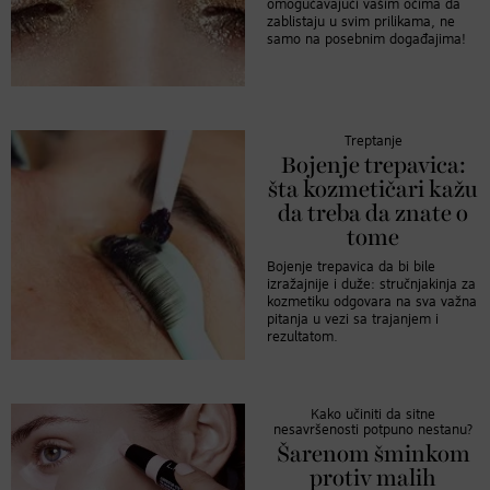
omogućavajući vašim očima da
zablistaju u svim prilikama, ne
samo na posebnim događajima!
Treptanje
Bojenje trepavica:
šta kozmetičari kažu
da treba da znate o
tome
Bojenje trepavica da bi bile
izražajnije i duže: stručnjakinja za
kozmetiku odgovara na sva važna
pitanja u vezi sa trajanjem i
rezultatom.
Kako učiniti da sitne
nesavršenosti potpuno nestanu?
Šarenom šminkom
protiv malih