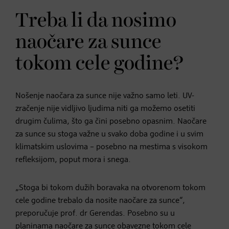
Treba li da nosimo
naočare za sunce
tokom cele godine?
Nošenje naočara za sunce nije važno samo leti. UV-
zračenje nije vidljivo ljudima niti ga možemo osetiti
drugim čulima, što ga čini posebno opasnim. Naočare
za sunce su stoga važne u svako doba godine i u svim
klimatskim uslovima – posebno na mestima s visokom
refleksijom, poput mora i snega.
„Stoga bi tokom dužih boravaka na otvorenom tokom
cele godine trebalo da nosite naočare za sunce“,
preporučuje prof. dr Gerendas. Posebno su u
planinama naočare za sunce obavezne tokom cele