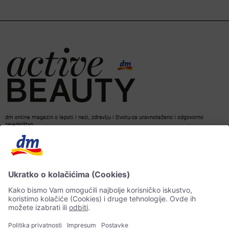
dm online magazin o lepoti i nezi, zdravlju i životu-za uravnoteženo i odgovorno
zajedništvo.