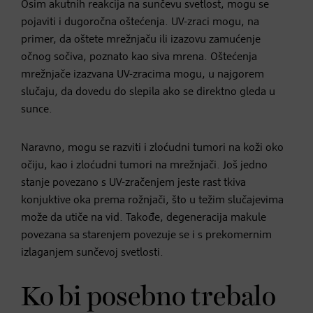
Osim akutnih reakcija na sunčevu svetlost, mogu se
pojaviti i dugoročna oštećenja. UV-zraci mogu, na
primer, da oštete mrežnjaču ili izazovu zamućenje
očnog sočiva, poznato kao siva mrena. Oštećenja
mrežnjače izazvana UV-zracima mogu, u najgorem
slučaju, da dovedu do slepila ako se direktno gleda u
sunce.
Naravno, mogu se razviti i zloćudni tumori na koži oko
očiju, kao i zloćudni tumori na mrežnjači. Još jedno
stanje povezano s UV-zračenjem jeste rast tkiva
konjuktive oka prema rožnjači, što u težim slučajevima
može da utiče na vid. Takođe, degeneracija makule
povezana sa starenjem povezuje se i s prekomernim
izlaganjem sunčevoj svetlosti.
Ko bi posebno trebalo