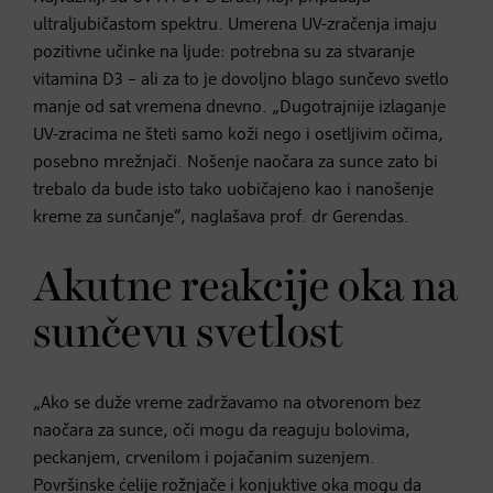
ultraljubičastom spektru. Umerena UV-zračenja imaju
pozitivne učinke na ljude: potrebna su za stvaranje
vitamina D3 – ali za to je dovoljno blago sunčevo svetlo
manje od sat vremena dnevno. „Dugotrajnije izlaganje
UV-zracima ne šteti samo koži nego i osetljivim očima,
posebno mrežnjači. Nošenje naočara za sunce zato bi
trebalo da bude isto tako uobičajeno kao i nanošenje
kreme za sunčanje“, naglašava prof. dr Gerendas.
Akutne reakcije oka na
sunčevu svetlost
„Ako se duže vreme zadržavamo na otvorenom bez
naočara za sunce, oči mogu da reaguju bolovima,
peckanjem, crvenilom i pojačanim suzenjem.
Površinske ćelije rožnjače i konjuktive oka mogu da