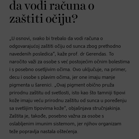
da vodi računa o
zaštiti očiju?
„U osnovi, svako bi trebalo da vodi računa o
odgovarajućoj zaštiti očiju od sunca zbog prethodno
navedenih posledica“, kaže prof. dr Gerendas. To
naročito važi za osobe s već postojećim očnim bolestima
i s posebno osetljivim očima. Ovo uključuje, na primer,
decu i osobe s plavim očima, jer one imaju manje
pigmenta u šarenici. „Ovaj pigment obično pruža
prirodnu zaštitu od svetlosti, isto kao što tamniji tipovi
kože imaju veću prirodnu zaštitu od sunca u poređenju
sa svetlijim tipovima kože“, objašnjava stručnjakinja.
Zaštita je, takođe, posebno važna za osobe s
oslabljenim imunim sistemom, jer njihov organizam
teže popravlja nastala oštećenja.