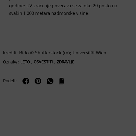
godine: UV-zračenje povećava se za oko 20 posto na
svakih 1.000 metara nadmorske visine.
krediti: Rido © Shutterstock (m); Universität Wien
Oznake:
,
,
LETO
OSVESTITI
ZDRAVLJE
Podeli: