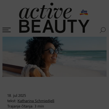
18. jul
2025
tekst:
Katharina Schmiedjell
Trajanje čitanja:
3
min