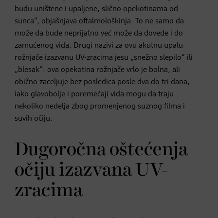
budu uništene i upaljene, slično opekotinama od
sunca“, objašnjava oftalmološkinja. To ne samo da
može da bude neprijatno već može da dovede i do
zamućenog vida. Drugi nazivi za ovu akutnu upalu
rožnjače izazvanu UV-zracima jesu „snežno slepilo“ ili
„blesak“: ova opekotina rožnjače vrlo je bolna, ali
obično zaceljuje bez posledica posle dva do tri dana,
iako glavobolje i poremećaji vida mogu da traju
nekoliko nedelja zbog promenjenog suznog filma i
suvih očiju.
Dugoročna oštećenja
očiju izazvana UV-
zracima