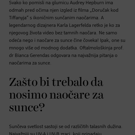
Svako ko pomisli na glumicu Audrey Hepburn ima
odmah pred očima njen izgled iz filma „Doručak kod
Tiffanyja“ s ikoničnim sunčanim naočarima. A
legendarnog dizajnera Karla Lagerfelda retko je ko za
njegovog života video bez tamnih naočara. Ne samo
odeća nego i naočare za sunce čine čoveka! Ipak, one su
mnogo više od modnog dodatka. Oftalmološkinja prof.
dr Bianca Gerendas odgovara na najvažnija pitanja o
naočarima za sunce.
Zašto bi trebalo da
nosimo naočare za
sunce?
Sunčeva svetlost sastoji se od različitih talasnih dužina.
Najvažniji su UV-A i UV-B zraci, koji pripadaju