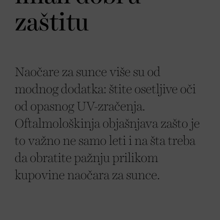
zaštitu
Naočare za sunce više su od
modnog dodatka: štite osetljive oči
od opasnog UV-zračenja.
Oftalmološkinja objašnjava zašto je
to važno ne samo leti i na šta treba
da obratite pažnju prilikom
kupovine naočara za sunce.