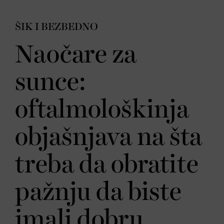
ŠIK I BEZBEDNO
Naočare za
sunce:
oftalmološkinja
objašnjava na šta
treba da obratite
pažnju da biste
imali dobru