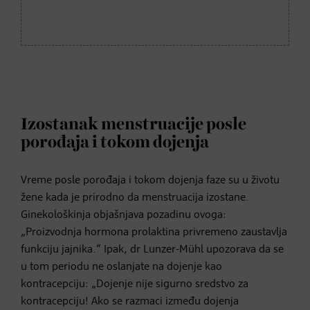
Izostanak menstruacije posle
porođaja i tokom dojenja
Vreme posle porođaja i tokom dojenja faze su u životu
žene kada je prirodno da menstruacija izostane.
Ginekološkinja objašnjava pozadinu ovoga:
„Proizvodnja hormona prolaktina privremeno zaustavlja
funkciju jajnika.“ Ipak, dr Lunzer-Mühl upozorava da se
u tom periodu ne oslanjate na dojenje kao
kontracepciju: „Dojenje nije sigurno sredstvo za
kontracepciju! Ako se razmaci između dojenja