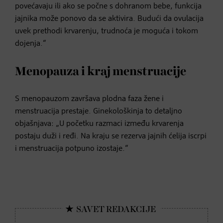
povećavaju ili ako se počne s dohranom bebe, funkcija
jajnika može ponovo da se aktivira. Budući da ovulacija
uvek prethodi krvarenju, trudnoća je moguća i tokom
dojenja.“
Menopauza i kraj menstruacije
S menopauzom završava plodna faza žene i
menstruacija prestaje. Ginekološkinja to detaljno
objašnjava: „U početku razmaci između krvarenja
postaju duži i ređi. Na kraju se rezerva jajnih ćelija iscrpi
i menstruacija potpuno izostaje.“