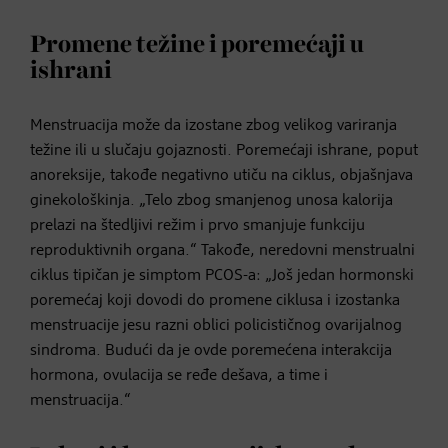
Promene težine i poremećaji u
ishrani
Menstruacija može da izostane zbog velikog variranja
težine ili u slučaju gojaznosti. Poremećaji ishrane, poput
anoreksije, takođe negativno utiču na ciklus, objašnjava
ginekološkinja. „Telo zbog smanjenog unosa kalorija
prelazi na štedljivi režim i prvo smanjuje funkciju
reproduktivnih organa.“ Takođe, neredovni menstrualni
ciklus tipičan je simptom PCOS-a: „Još jedan hormonski
poremećaj koji dovodi do promene ciklusa i izostanka
menstruacije jesu razni oblici policističnog ovarijalnog
sindroma. Budući da je ovde poremećena interakcija
hormona, ovulacija se ređe dešava, a time i
menstruacija.“