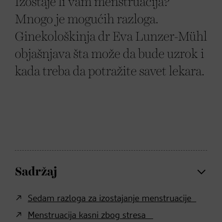
Izostaje li vam menstruacija?
Mnogo je mogućih razloga.
Ginekološkinja dr Eva Lunzer-Mühl
objašnjava šta može da bude uzrok i
kada treba da potražite savet lekara.
Sadržaj
Sedam razloga za izostajanje menstruacije
Menstruacija kasni zbog stresa