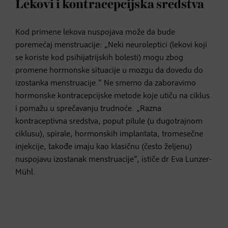
Lekovi i kontracepcijska sredstva
Kod primene lekova nuspojava može da bude
poremećaj menstruacije: „Neki neuroleptici (lekovi koji
se koriste kod psihijatrijskih bolesti) mogu zbog
promene hormonske situacije u mozgu da dovedu do
izostanka menstruacije.“ Ne smemo da zaboravimo
hormonske kontracepcijske metode koje utiču na ciklus
i pomažu u sprečavanju trudnoće. „Razna
kontraceptivna sredstva, poput pilule (u dugotrajnom
ciklusu), spirale, hormonskih implantata, tromesečne
injekcije, takođe imaju kao klasičnu (često željenu)
nuspojavu izostanak menstruacije“, ističe dr Eva Lunzer-
Mühl.