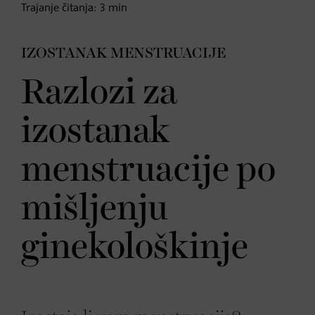
Trajanje čitanja:
3
min
IZOSTANAK MENSTRUACIJE
Razlozi za
izostanak
menstruacije po
mišljenju
ginekološkinje