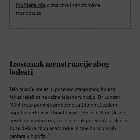
Pročitajte više
o znacima i simptomima
menopauze.
Izostanak menstruacije zbog
bolesti
Telo takođe prelazi u posebno stanje zbog bolesti,
fokusirajući se na važne telesne funkcije. Dr Lunzer-
Mühl često pominje probleme sa štitnom žlezdom,
poput hipertireoze i hipotireoze: „Bolesti štitne žlezde,
posebno hipotireoza, čest su uzrok poremećaja ciklusa.
To se dešava zbog anatomske blizine hormonskih
centara u hipofizi.“