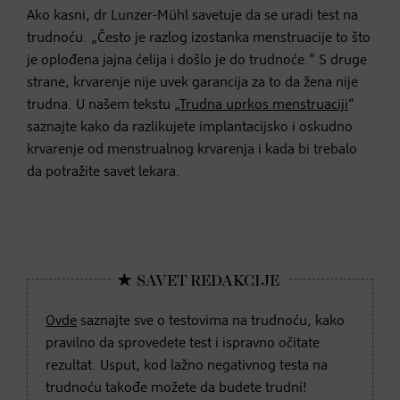
Ako kasni, dr Lunzer-Mühl savetuje da se uradi test na
trudnoću. „Često je razlog izostanka menstruacije to što
je oplođena jajna ćelija i došlo je do trudnoće.“ S druge
strane, krvarenje nije uvek garancija za to da žena nije
trudna. U našem tekstu „
Trudna uprkos menstruaciji
“
saznajte kako da razlikujete implantacijsko i oskudno
krvarenje od menstrualnog krvarenja i kada bi trebalo
da potražite savet lekara.
Ovde
saznajte sve o testovima na trudnoću, kako
pravilno da sprovedete test i ispravno očitate
rezultat. Usput, kod lažno negativnog testa na
trudnoću takođe možete da budete trudni!