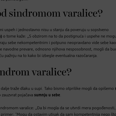
d sindromom varalice?
ni uspeh i jednostavno nisu u stanju da poveruju u sopstveno
a)
o tome kaže: „S obzirom na to da postignuća i uspehe ne mog
raju sebe nekompetentnim i potpuno neopravdano vide sebe kao
hove navodne prevare, odnosno njihova nesposobnost, mogli da bu
ću pažnju na to kako bi izbegle eventualna razočaranja.
ndrom varalice?
 dalje traže dlaku u supi. Tako bismo otprilike mogli da opišemo
o zauzvrat pojačava
sumnju u sebe
.
ndromom varalice: „Da bi mogla da se utvrdi mera pogođenosti,
 na primer: ’Mogu da ostavim utisak da sam kompetentnija nego št