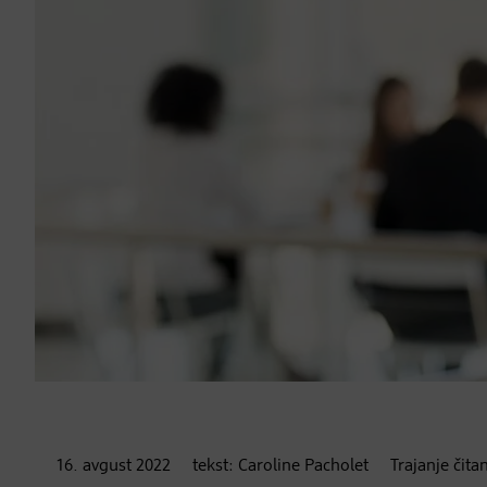
16. avgust
2022
tekst:
Caroline Pacholet
Trajanje čita