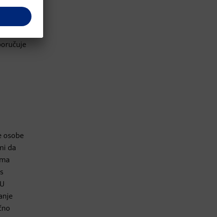
rvi
ite
te i
poručuje
e osobe
mi da
ima
s
 U
anje
ično