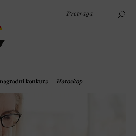
 nagradni konkurs
Horoskop