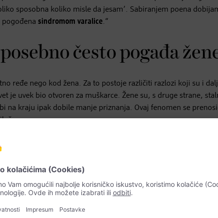
am toliko sposobna koliko misle da jesam’. Sabiranjem poena dobij
ije pogođena
sindromom varalice
.“
 posebno često pogađa žen
ređe nego kod žena. Za to postoje različiti razlozi koji su i dal
et je uvek bio otvoren za muškarce. Žene su, s druge strane, sta
bi na kraju ipak dobile manje priznanja. Ovaj fenomen se prenosi
ih žena.
se češće nego muškarci prijavljuju na radna mesta za koja su za
ce već i za društvo, zato što se na taj način ne koristi dragoceno
o protiv sindroma