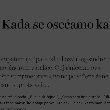
: Kada se osećamo ka
ompetencije i pate od takozvanog sindro
 kao sindrom varalice. Objasnićemo ovaj
ašto su njime prvenstveno pogođene žene 
sno suprotstavite.
o teško pada. „Bilo je slučajno!“, „Samo sam imala sreće…“ ili 
raju žene nakon što dobiju pohvalu za neki učinak. Zašto nam je t
 sa psihologom.