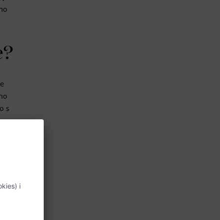
amo
e?
je
lno
o s
pravo
 znanje.