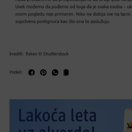
Uvek možemo da pođemo od toga da je svaka osoba – uklju
ovom pogledu nije primeren. Niko ne dobija sve na tacni
sopstvena postignuća kao što ona to zaslužuju.
krediti: fizkes © Shutterstock
Podeli: