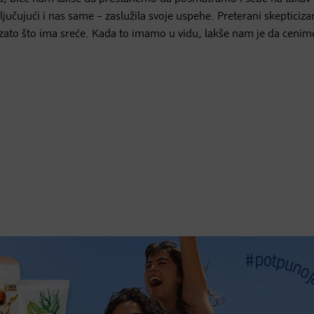
čujući i nas same – zaslužila svoje uspehe. Preterani skepticiz
 zato što ima sreće. Kada to imamo u vidu, lakše nam je da cenim