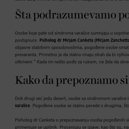
Šta podrazumevamo po
Osobe koje pate od sindroma varalice sumnjaju u sopstve
postignuće.
Psiholog dr Mirjam Canketa (Mirjam Zanchett
objasne stabilnim sposobnostima, pogođene osobe smat
prevaranta. Primetno je da stalno imaju strah da bi nji
otkriveni.“ Kada im nešto pođe za rukom, ne žele da skre
Kako da prepoznamo si
Dok drugi već jedu desert, osobe sa sindromom varalice i
varalice
. Pogođene osobe se stalno porede s drugima, št
Psiholog dr Canketa o prepoznavanju osoba pogođenih si
primenjuje se upitnik. Procenjuju se izjave, kao što su,