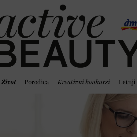
Život
Porodica
Kreativni konkursi
Letnji