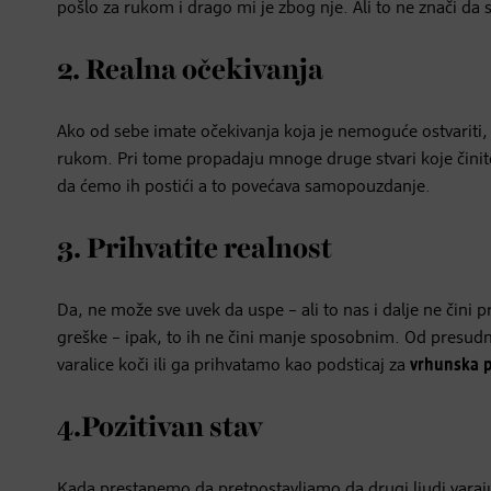
pošlo za rukom i drago mi je zbog nje. Ali to ne znači d
2. Realna očekivanja
Ako od sebe imate očekivanja koja je nemoguće ostvariti, b
rukom. Pri tome propadaju mnoge druge stvari koje čin
da ćemo ih postići a to povećava samopouzdanje.
3. Prihvatite realnost
Da, ne može sve uvek da uspe – ali to nas i dalje ne čini
greške – ipak, to ih ne čini manje sposobnim. Od presud
varalice koči ili ga prihvatamo kao podsticaj za
vrhunska 
4.Pozitivan stav
Kada prestanemo da pretpostavljamo da drugi ljudi varaj