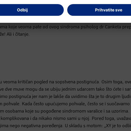
„Prepoznavanje toga da patimo od simptoma varalice je takoreći p
e koje povećavaju samopouzdanje i pomenute uspehe. Savet: Belež
posobnostima u određenom vremenskom periodu.“ Važno je da ceni
bama koje veoma pate od ovog sindroma psiholog dr Canketa pre
! Ali i čitanje.
 veoma kritičan pogled na sopstvena postignuća. Osim toga, ov
 Ove dve muve mogu da se ubiju jednim udarcem tako što ćete i sa
nimo postignuća jer nam je lakše da uvidimo šta je to drugim ljud
m pohvale. Kada često upućujemo pohvale, često se i suočavamo 
ugim osobama koje su pogođene sindromom varalice i sa uzorima.
a komplikovana i da nikako nismo sami u njoj. Pored toga, uvažav
nijima nego negativna poređenja. U skladu s motom: „XY je to odl