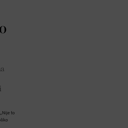
o
ma
i
„Nije to
oliko