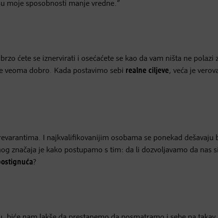
a su moje sposobnosti manje vredne.“
rzo ćete se iznervirati i osećaćete se kao da vam ništa ne polazi 
ite veoma dobro. Kada postavimo sebi
realne ciljeve
, veća je vero
 prevarantima. I najkvalifikovanijim osobama se ponekad dešavaju
nog značaja je kako postupamo s tim: da li dozvoljavamo da nas 
postignuća
?
u, biće nam lakše da prestanemo da posmatramo i sebe na takav 