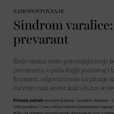
SAMOPOŠTOVANJE
Sindrom varalice
prevarant
Žene veoma često potcenjuju svoje k
prevaranta, u psihologiji poznatog i
fenomen, odgovorićemo na pitanje z
daćemo vam savete kako da mu se sve
Primanje pohvale
mnogim ljudima – posebno ženama – čest
ništa posebno!“, ove i slične rečenice prvenstveno izgova
teško da primimo komplimente? Razgovarali smo o tome