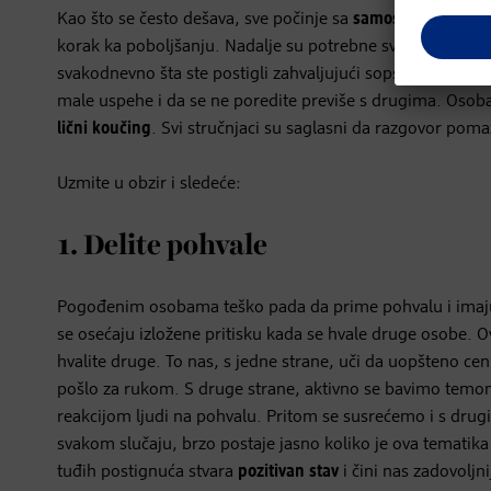
Kao što se često dešava, sve počinje sa
samospoznajom
: 
korak ka poboljšanju. Nadalje su potrebne sve one akcij
svakodnevno šta ste postigli zahvaljujući sopstvenim s
male uspehe i da se ne poredite previše s drugima. Oso
lični koučing
. Svi stručnjaci su saglasni da razgovor pomaže
Uzmite u obzir i sledeće:
1. Delite pohvale
Pogođenim osobama teško pada da prime pohvalu i imaju
se osećaju izložene pritisku kada se hvale druge osobe.
hvalite druge. To nas, s jedne strane, uči da uopšteno ce
pošlo za rukom. S druge strane, aktivno se bavimo temo
reakcijom ljudi na pohvalu. Pritom se susrećemo i s dr
svakom slučaju, brzo postaje jasno koliko je ova tematik
tuđih postignuća stvara
pozitivan stav
i čini nas zadovolj