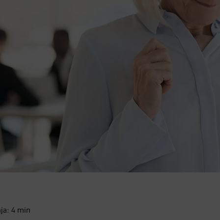
nja:
4
min