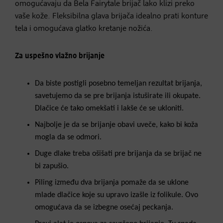
omogućavaju da Bela Fairytale brijač lako klizi preko
vaše kože. Fleksibilna glava brijača idealno prati konture
tela i omogućava glatko kretanje nožića.
Za uspešno vlažno brijanje
Da biste postigli posebno temeljan rezultat brijanja,
savetujemo da se pre brijanja istuširate ili okupate.
Dlačice će tako omekšati i lakše će se ukloniti.
Najbolje je da se brijanje obavi uveče, kako bi koža
mogla da se odmori.
Duge dlake treba ošišati pre brijanja da se brijač ne
bi zapušio.
Piling između dva brijanja pomaže da se uklone
mlade dlačice koje su upravo izašle iz folikule. Ovo
omogućava da se izbegne osećaj peckanja.