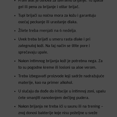
Pravi alat je osnova za savršeno brijanje. Tu spada
gel ili pena za brijanje i oštar brijač.
Tupi brijači su noćna mora za kožu i garantuju
osećaj peckanje ili urastanje dlaka.
Žilete treba menjati na 6 nedelja.
Uvek treba brijati u smeru rasta dlake i pri
zategnutoj koži. Na taj način se štite pore i
sprečavaju upale.
Nakon intimnog brijanja koži je potrebna nega. Za
to su pogodne kreme ili losioni sa aloe verom.
Treba izbegavati proizvode koji sadrže nadražujuće
materije, kao na primer alkohol.
U slučaju da dođe do iritacije u intimnoj zoni, upalu
ćete smanjiti nanošenjem dečijeg pudera.
Nakon brijanja ne treba ići u saunu ili na trening –
znoj donosi bakterije koje nisu poželjne u sveže