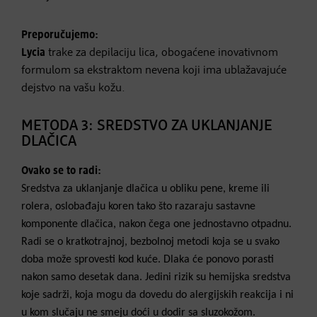
Preporučujemo:
Lycia
trake za depilaciju lica, obogaćene inovativnom
formulom sa ekstraktom nevena koji ima ublažavajuće
dejstvo na vašu kožu.
METODA 3: SREDSTVO ZA UKLANJANJE
DLAČICA
Ovako se to radi:
Sredstva za uklanjanje dlačica u obliku pene, kreme ili
rolera, oslobađaju koren tako što razaraju sastavne
komponente dlačica, nakon čega one jednostavno otpadnu.
Radi se o kratkotrajnoj, bezbolnoj metodi koja se u svako
doba može sprovesti kod kuće. Dlaka će ponovo porasti
nakon samo desetak dana. Jedini rizik su hemijska sredstva
koje sadrži, koja mogu da dovedu do alergijskih reakcija i ni
u kom slučaju ne smeju doći u dodir sa sluzokožom.