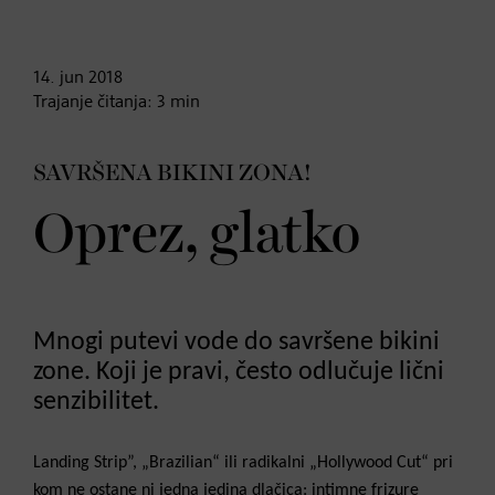
14. jun
2018
Trajanje čitanja:
3
min
SAVRŠENA BIKINI ZONA!
Oprez, glatko
Mnogi putevi vode do savršene bikini
zone. Koji je pravi, često odlučuje lični
senzibilitet.
Landing Strip”, „Brazilian“ ili radikalni „Hollywood Cut“ pri
kom ne ostane ni jedna jedina dlačica: intimne frizure