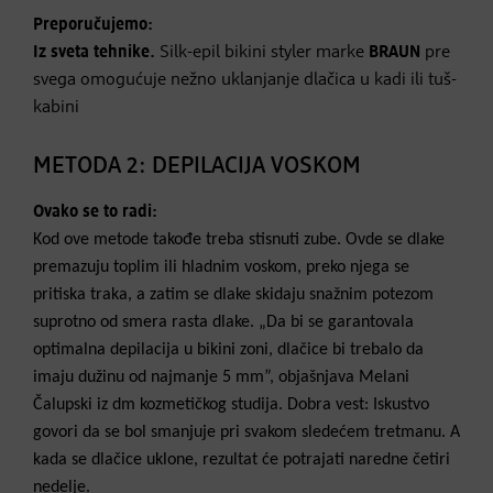
Preporučujemo:
Iz sveta tehnike.
Silk-epil bikini styler marke
BRAUN
pre
svega omogućuje nežno uklanjanje dlačica u kadi ili tuš-
kabini
METODA 2: DEPILACIJA VOSKOM
Ovako se to radi:
Kod ove metode takođe treba stisnuti zube. Ovde se dlake
premazuju toplim ili hladnim voskom, preko njega se
pritiska traka, a zatim se dlake skidaju snažnim potezom
suprotno od smera rasta dlake. „Da bi se garantovala
optimalna depilacija u bikini zoni, dlačice bi trebalo da
imaju dužinu od najmanje 5 mm”, objašnjava Melani
Čalupski iz dm kozmetičkog studija. Dobra vest: Iskustvo
govori da se bol smanjuje pri svakom sledećem tretmanu. A
kada se dlačice uklone, rezultat će potrajati naredne četiri
nedelje.