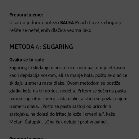
Preporučujemo:
U samo jednom potezu
BALEA
Peach Love za brijanje
rešite se neželjenih dlačica veoma lako.
METODA 4: SUGARING
Ovako se to radi:
Sugaring ili skidanje dlačica šećernom pastom je efikasno
kao i depilacija voskom, ali sa manje bola, pošto se dlačice
skidaju u smeru rasta dlake. Ovom metodom se postiže
glatka koža na tri do šest nedelja. Pritom se šećerna pasta
nanosi suprotno smeru rasta dlake, a skida se povlačenjem
u smeru dlaka. „Pošto se pasta sastoji od prirodnih
sastojaka, ne dolazi do iritacije kože i crvenila.”, kaže
Melani Čalupski. „Ona čak deluje i protivupalno”.