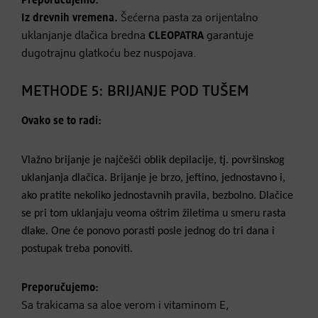
Preporučujemo:
Iz drevnih vremena.
Šećerna pasta za orijentalno
uklanjanje dlačica bredna
CLEOPATRA
garantuje
dugotrajnu glatkoću bez nuspojava.
METHODE 5: BRIJANJE POD TUŠEM
Ovako se to radi:
Vlažno brijanje je najčešći oblik depilacije, tj. površinskog
uklanjanja dlačica. Brijanje je brzo, jeftino, jednostavno i,
ako pratite nekoliko jednostavnih pravila, bezbolno. Dlačice
se pri tom uklanjaju veoma oštrim žiletima u smeru rasta
dlake. One će ponovo porasti posle jednog do tri dana i
postupak treba ponoviti.
Preporučujemo:
Sa trakicama sa aloe verom i vitaminom E,