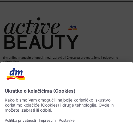
dm online magazin o lepoti i nezi, zdravlju i životu-za uravnoteženo i odgovorno
zajedništvo.
Kontakt
ACTIVE BEAUTY Magazin
Impresum
Zaštita podataka o ličnosti