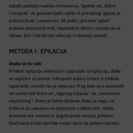
takođe podležu modnim trendovima. Spektar od „Bikini
Complete” do geometrijskih oblika ili prirodnog izgleda je
prilično širok i raznovrsan. Ali pošto „prirodni izgled“
pripada izumirućoj vrsti, nepotrebne dlačice moraju da se
uklone. Bol i izdržljivost odlučuju o idealnoj metodi.
METODA 1: EPILACIJA
Ovako se to radi:
Prilikom epilacije električnim aparatom za epilaciju, dlake
se najčešće uz pomoć rotirajućih kukica izvlače iz folikula
ispod kože, umesto da se odsecaju. Prag bola se u zavisnosti
od osetljivosti kreće od „laganog čupanja” do „ekstremno
neprijatnog”. Kome je bolno skidanje dlaka sa nogu, ne
treba ni da pokušava sa epilacijom u bikini zoni. Velika
prednost ove metode je dugotrajnost osećaja glatkoće.
Dlačicama treba otprilike mesec dana da ponovo narastu.