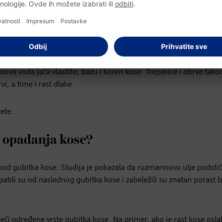
onosi ruzmarinova voda
antibakterijski, protivupalno, antivirusno i antimikrobno. Ruzmar
nova voda jača vlasište, bazu i koren kose. Trepavice i obrve tak
i, a time i rast dlake.
vete.
v opadanja kose?
d gubitka kose. Studija je pokazala da ruzmarinovo ulje podstič
 patili su od naslednog gubitka kose i zabeležili su znatan porast 
i određene vrste gubitka kose. Na primer, ako je rast kose osla