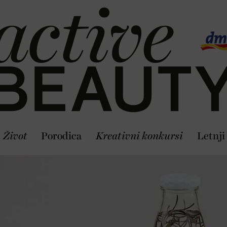
Život
Porodica
Kreativni konkursi
Letnji