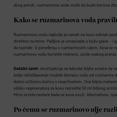
zbog peruti, ruzmarinova voda može da bude korisna zbog
Kako se ruzmarinova voda praviln
Ruzmarinovu vodu najbolje je naneti na kosu odmah posle
direktno na teme. Pažljivo je umasirajte u kožu glave – i 
da ispirate. U poređenju s ruzmarinovim uljem, kosa se
ruzmarinovu vodu koristite redovno, posle svakog pranja
Dodatni savet:
stručnjakinja za lekovite biljke smatra da 
bolje raščešljavanje možete domaću vodu od ruzmarina 
dobro očišćenu bočicu s raspršivačem. Ova biljna mešavina
obliku regeneratora za kosu razredite 50 ml biljnog sirćet
Miris sirćeta nestaće kada se kosa osuši. Alternativno, is
Po čemu se ruzmarinovo ulje razl