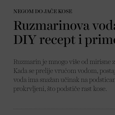
NEGOM DO JAČE KOSE
Ruzmarinova voda
DIY recept i pri
Ruzmarin je mnogo više od mirisne zač
Kada se prelije vrućom vodom, posta
voda ima snažan učinak na podsticanje
prokrvljeni, što podstiče rast kose.