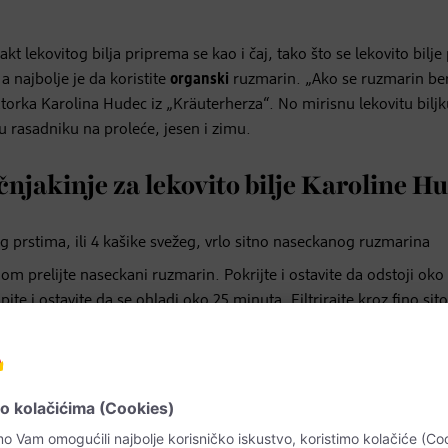
 lekovitog bilja priprema se kao i čaj, tako što se lekovito bilje 
 najbolje je da koristite
organski
ruzmarin. „Ako se ruzmarin bere
katorka Karolina Hudec iz „Kräuterherza“. No mirisnu lekovitu bilj
u rasadniku na proleće, jesen i zimu.
njakinje za lekovito bilje Karoline H
g prstima, ili 4 kašike svežeg, vrlo sitno naseckanog ruzmarina
njom prelijte naseckani ruzmarin. Pokrijte i ostavite da odstoji oko
te i ostavite da se ohladi oko 25 minuta. Filtrirajte kroz fino sito 
em koju ste prethodno oprali vrućom vodom ili alkoholom.
potpuno je prirodan proizvod i ne sadrži konzervanse. Kako bi za
. Kad se pakuje u flašicu s raspršivačem, izdržaće u frižideru d
alihom. Koristite je po malo posle svakog pranja kose.