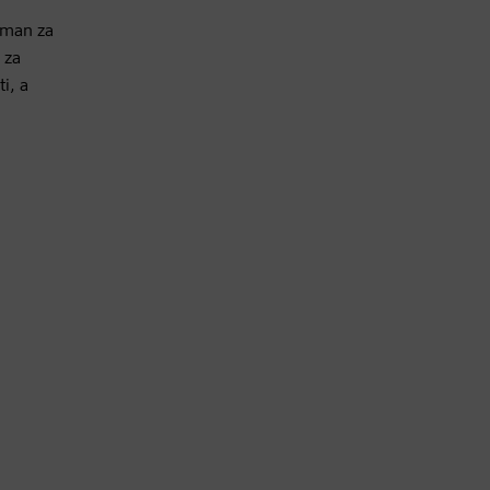
etman za
 za
i, a