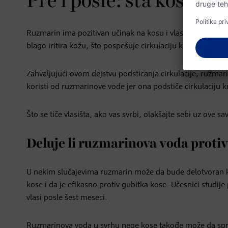
Pre i posle: šta kosi d
Ruzmarin ima pozitivan učinak na kosu i vlasište: deluje 
blago iritira kožu, što pospešuje cirkulaciju krvi.
Zahvaljujući ovom dejstvu podsticanja cirkulacije, ruzmari
koristi od ruzmarinove vode jer ona podstiče cirkulaciju krv
Što se tiče vlasišta, ako vas svrbi, olakšajte sebi uz ove sa
Deluje li ruzmarinova voda proti
U nekim slučajevima ruzmarin može da bude delotvoran ko
kose i da je efikasno protiv gubitka kose. Učesnici studije
vlasi posle šest meseci.
Ruzmarinova voda u svrhu nege kose takođe može da spreč