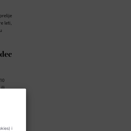
prelije
 leti,
ku
udec
 10
ili
držala
o