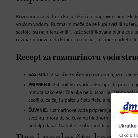
Ruzmarinovu vodu za kosu lako ćete napraviti sami. Ekstrakt
vrućom vodom. Ruzmarin može da se kupi svež ili sušen, a
sastojci su najintenzivniji”, kaže sertifikovana biljna edu
ruzmarin možete da kupite i na pijaci, u supermarketu ili 
Recept za ruzmarinovu vodu struč
SASTOJCI
: 2 kašičice sušenog ruzmarina, izmrvljeno
PRIPREMA
: 250 mililitra vode zakuvajte da provri i 
minuta kako eterična ulja ne bi isparila. Zatim poklopi
cediljku za čaj i sipajte u čistu flašu s raspršivač
ČUVANJE
: ruzmarinova voda pripremljena kod kuće 
svežinu, mora da se čuva na hladnom i tamnom mestu
nedelju dana. Najbolje je obezbediti se nedeljnom z