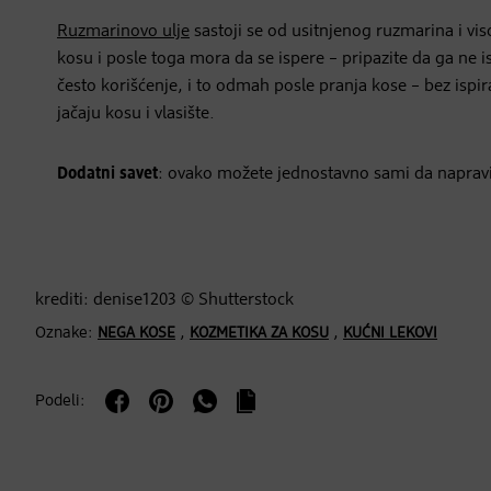
Ruzmarinovo ulje
sastoji se od usitnjenog ruzmarina i vi
kosu i posle toga mora da se ispere – pripazite da ga n
često korišćenje, i to odmah posle pranja kose – bez ispir
jačaju kosu i vlasište.
Dodatni savet
: ovako možete jednostavno sami da naprav
krediti: denise1203 © Shutterstock
Oznake:
,
,
NEGA KOSE
KOZMETIKA ZA KOSU
KUĆNI LEKOVI
Podeli: