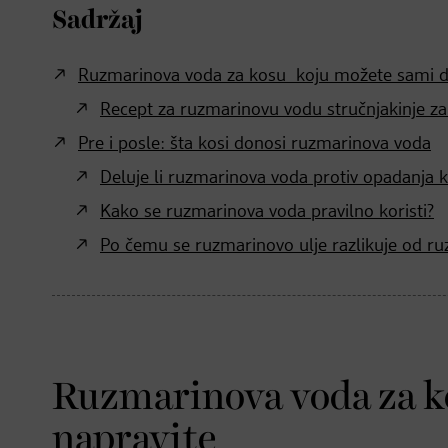
Sadržaj
Ruzmarinova voda za kosu koju možete sami d
Recept za ruzmarinovu vodu stručnjakinje za 
Pre i posle: šta kosi donosi ruzmarinova voda
Deluje li ruzmarinova voda protiv opadanja 
Kako se ruzmarinova voda pravilno koristi?
Po čemu se ruzmarinovo ulje razlikuje od r
Ruzmarinova voda za k
napravite