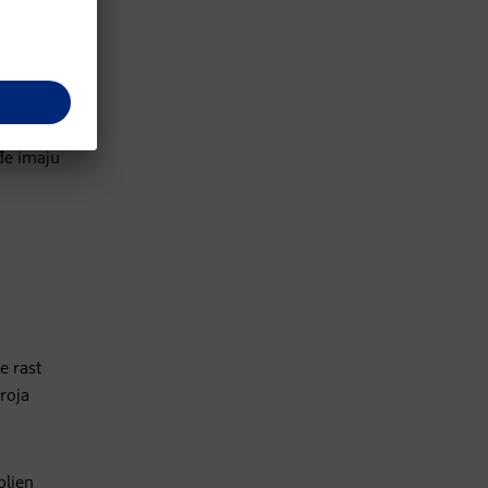
in takođe
ođe imaju
e rast
broja
bljen