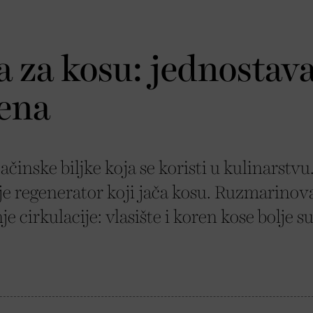
 za kosu: jednostav
mena
inske biljke koja se koristi u kulinarstvu
je regenerator koji jača kosu. Ruzmarinov
 cirkulacije: vlasište i koren kose bolje s