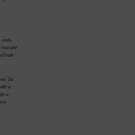
u vodu
ne morate
 učinak
ose. Za
pate u
nje u
osi.