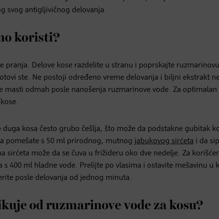
 svog antigljivičnog delovanja.
o koristi?
 pranja. Delove kose razdelite u stranu i poprskajte ruzmarinov
gotovi ste. Ne postoji određeno vreme delovanja i biljni ekstrakt 
 ne masti odmah posle nanošenja ruzmarinove vode. Za optimalan
 kose.
se duga kosa često grubo češlja, što može da podstakne gubitak k
da pomešate s 50 ml prirodnog, mutnog
jabukovog sirćeta
i da si
 sirćeta može da se čuva u frižideru oko dve nedelje. Za korišće
a s 400 ml hladne vode. Prelijte po vlasima i ostavite mešavinu u k
perite posle delovanja od jednog minuta.
ikuje od ruzmarinove vode za kosu?