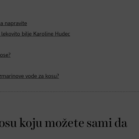
a napravite
lekovito bilje Karoline Hudec
kose?
uzmarinove vode za kosu?
osu koju možete sami da