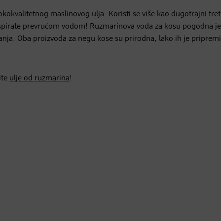
sokokvalitetnog
maslinovog ulja
. Koristi se više kao dugotrajni tr
e ispirate prevrućom vodom! Ruzmarinova voda za kosu pogodna je
anja. Oba proizvoda za negu kose su prirodna, lako ih je pripremit
ite
ulje od ruzmarina
!