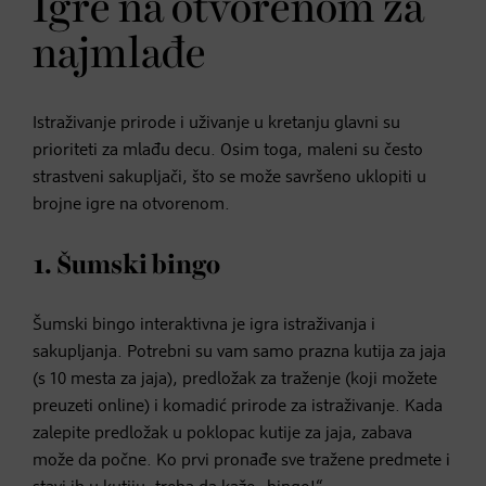
Igre na otvorenom za
najmlađe
Istraživanje prirode i uživanje u kretanju glavni su
prioriteti za mlađu decu. Osim toga, maleni su često
strastveni sakupljači, što se može savršeno uklopiti u
brojne igre na otvorenom.
1. Šumski bingo
Šumski bingo interaktivna je igra istraživanja i
sakupljanja. Potrebni su vam samo prazna kutija za jaja
(s 10 mesta za jaja), predložak za traženje (koji možete
preuzeti online) i komadić prirode za istraživanje. Kada
zalepite predložak u poklopac kutije za jaja, zabava
može da počne. Ko prvi pronađe sve tražene predmete i