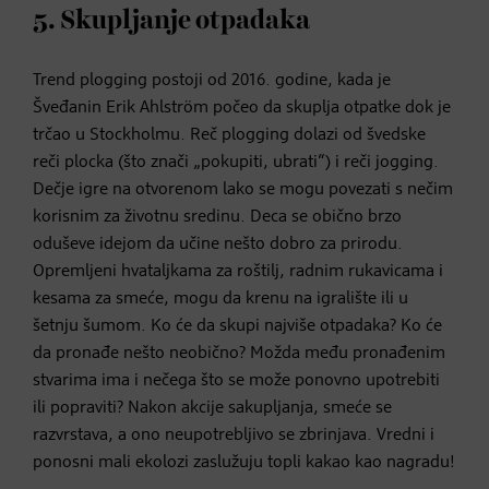
5. Skupljanje otpadaka
Trend plogging postoji od 2016. godine, kada je
Šveđanin Erik Ahlström počeo da skuplja otpatke dok je
trčao u Stockholmu. Reč plogging dolazi od švedske
reči plocka (što znači „pokupiti, ubrati“) i reči jogging.
Dečje igre na otvorenom lako se mogu povezati s nečim
korisnim za životnu sredinu. Deca se obično brzo
oduševe idejom da učine nešto dobro za prirodu.
Opremljeni hvataljkama za roštilj, radnim rukavicama i
kesama za smeće, mogu da krenu na igralište ili u
šetnju šumom. Ko će da skupi najviše otpadaka? Ko će
da pronađe nešto neobično? Možda među pronađenim
stvarima ima i nečega što se može ponovno upotrebiti
ili popraviti? Nakon akcije sakupljanja, smeće se
razvrstava, a ono neupotrebljivo se zbrinjava. Vredni i
ponosni mali ekolozi zaslužuju topli kakao kao nagradu!