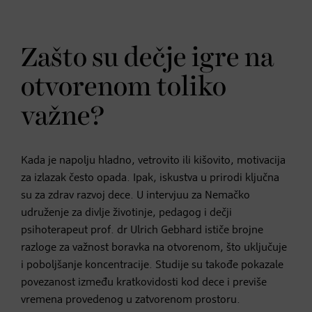
Zašto su dečje igre na
otvorenom toliko
važne?
Kada je napolju hladno, vetrovito ili kišovito, motivacija
za izlazak često opada. Ipak, iskustva u prirodi ključna
su za zdrav razvoj dece. U intervjuu za Nemačko
udruženje za divlje životinje, pedagog i dečji
psihoterapeut prof. dr Ulrich Gebhard ističe brojne
razloge za važnost boravka na otvorenom, što uključuje
i poboljšanje koncentracije. Studije su takođe pokazale
povezanost između kratkovidosti kod dece i previše
vremena provedenog u zatvorenom prostoru.