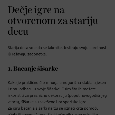
Dečje igre na
otvorenom za stariju
decu
Starija deca vole da se takmiče, testiraju svoju spretnost
ili rešavaju zagonetke.
1. Bacanje šišarke
Kako je praktično što mnoga crnogorična stabla u jesen
i zimu odbacuju svoje šišarke! Osim što ih možete
iskoristiti za prazničnu dekoraciju (poput novogodišnjeg
venca), šišarke su savršene i za sportske igre.
Za igru bacanja šišarki na tlu se označi crta pomoću
užeta ili ravnog štapa. Svaki učesnik uzme nekoliko