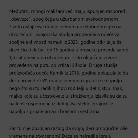
Međutim, mnogi mališani već imaju ispunjen raspored i
„obaveze“, zbog čega u užurbanom svakodnevnom
životu ostaje sve manje vremena za slobodnu igru na
otvorenom. Švajcarska studija proizvođača odeće za
spoljne aktivnosti namuk iz 2023. godine otkrila je da
devojčice i dečaci do 15 godina u proseku provode samo
1,5 sat dnevno na otvorenom – što uključuje vreme
provedeno na putu do vrtića ili škole. Druga studija
proizvođača odeće Kamik iz 2018. godine pokazala je da
deca provode 25% manje vremena igrajući se napolju
nego što su to radili njihovi roditelji u detinjstvu. Ipak,
majke koje su učestvovale u istraživanju izjavile su da su
najlepše uspomene iz detinjstva stekle igrajući se
napolju s prijateljima ili braćom i sestrama.
Zar to nije dovoljan razlog da svojoj deci omogućite više
vremena na otvorenom? Deca se najradije igraju