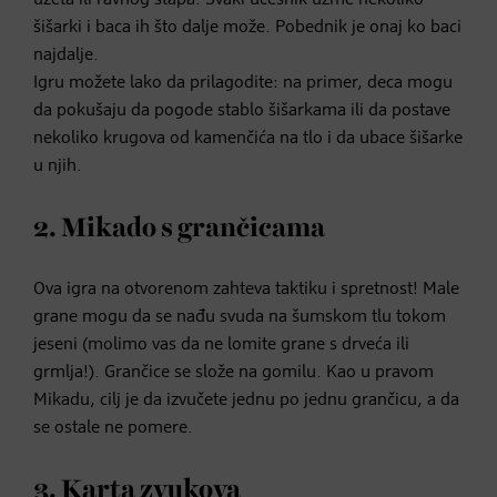
šišarki i baca ih što dalje može. Pobednik je onaj ko baci
najdalje.
Igru možete lako da prilagodite: na primer, deca mogu
da pokušaju da pogode stablo šišarkama ili da postave
nekoliko krugova od kamenčića na tlo i da ubace šišarke
u njih.
2. Mikado s grančicama
Ova igra na otvorenom zahteva taktiku i spretnost! Male
grane mogu da se nađu svuda na šumskom tlu tokom
jeseni (molimo vas da ne lomite grane s drveća ili
grmlja!). Grančice se slože na gomilu. Kao u pravom
Mikadu, cilj je da izvučete jednu po jednu grančicu, a da
se ostale ne pomere.
3. Karta zvukova