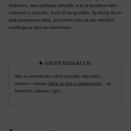
slobodno, bez uplitanja odraslih, a to je posebno lako
ostvarivo u dvorištu, šumi ili na igralištu. Za slučaj da im
ipak ponestane ideja, pripremili smo za vas nekoliko
predloga za igre na otvorenom.
Ako su vremenski uslovi pomalo neprijatni,
imamo i mnogo
ideja za igre u zatvorenom
– za
kreativnu zabavu i igru.