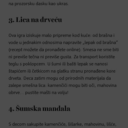
na prozorsku dasku kao ukras.
3. Lica na drveću
Ova igra iziskuje malo pripreme kod kuće: od brašna i
vode u jednakim odnosima napravite „lepak od brašna“
(recept možete da pronađete online). Smesa ne sme biti
ni previše tečna ni previše gusta. Za transport koristite
teglu s poklopcem. U šumi ili bašti lepak se nanosi
štapićem ili četkicom na glatku stranu pronađene kore
drveta. Deca zatim mogu od prirodnih materijala da
zalepe smešna lica: kamenčići mogu biti oči, mahovina
obrve... pustite mašti na volju!
4. Šumska mandala
S decom sakupite kamenčiće, šišarke, mahovinu, lišće,