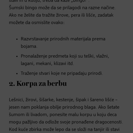
stavi ih u kutiju, treba da kaže „bingo!“.
Šumski bingo može da se prilagodi na razne načine.
Ako ne želite da tražite žirove, pera ili lišće, zadatak
možete da osmislite ovako:
Razvrstavanje prirodnih materijala prema
bojama.
Pronalaženje predmeta koji su teški, vlažni,
lagani, mekani, klizavi itd.
Traženje stvari koje ne pripadaju prirodi.
2. Korpa za berbu
Lešnici, žirovi, šišarke, kestenje, šipak i šareno lišće –
jesen nam poklanja obilje prirodnog blaga. Ako šetate
šumom ili livadom, ponesite malu korpu u koju deca
mogu pažljivo da odlože svoje pronađene dragocenosti.
Kod kuće zbirka može lepo da se složi na tanjir ili stavi