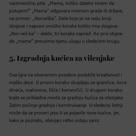
naizmenično pita: „Mama, koliko daleko smem da
putujem?“ „Mama“ odgovara imenom grada ili države,
na primer: „Norveška“. Dete koje je na redu broji
slogove i napravi onoliko koraka koliko ima slogova:
„Nor-veš-ka“ – dakle, tri koraka napred. Ko prvi stigne
do „mame“ preuzima njenu ulogu u sledećem krugu.
5. Izgradnja kućica za vilenjake
Ova igra na otvorenom posebno podstiče kreativnost i
maštu dece. U prvom koraku skupljaju se grančice, kora
drveća, mahovina, lišće i kamenčići. U drugom koraku
traže se prikladna mesta za gradnju kućica za vilenjake.
Zatim počinje gradnja i konstruisanje. U sledećoj šetnji
može da se proveri jesu li se pojavile nove kućice, jer,
kako je poznato, vilenjaci retko ostaju sami...