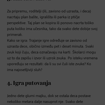
Za pripremu, roditelji (ili, zavisno od uzrasta, i deca)
nacrtaju plan bašte, igrališta ili parka iz ptičje
perspektive. Taj plan se kopira ili ponovo nacrta toliko
puta koliko ima učesnika, tako da svako dete dobije svoj
primerak.
Kako se igra: Trajanje igre određuje se zavisno od
uzrasta dece, obično između pet i deset minuta. Svaki
zvuk koji čuju, deca označavaju na karti. Školarci mogu
uz to da zapišu i izvor ili uzrok zvuka. Po isteku vremena
upoređuju se rezultati: da li su svi čuli iste zvuke? Ko
ima najosetljiviji sluh?
4. Igra putovanja
Jedno dete glumi majku, dok se ostala deca postave
nekoliko metara dalje nasuprot nje. Svako dete