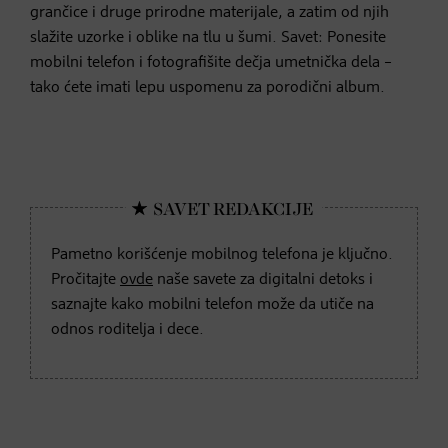
grančice i druge prirodne materijale, a zatim od njih
slažite uzorke i oblike na tlu u šumi. Savet: Ponesite
mobilni telefon i fotografišite dečja umetnička dela –
tako ćete imati lepu uspomenu za porodični album.
Pametno korišćenje mobilnog telefona je ključno.
Pročitajte
ovde
naše savete za digitalni detoks i
saznajte kako mobilni telefon može da utiče na
odnos roditelja i dece.