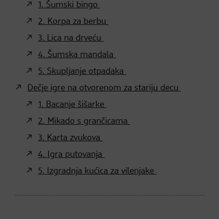
1. Šumski bingo
2. Korpa za berbu
3. Lica na drveću
4. Šumska mandala
5. Skupljanje otpadaka
Dečje igre na otvorenom za stariju decu
1. Bacanje šišarke
2. Mikado s grančicama
3. Karta zvukova
4. Igra putovanja
5. Izgradnja kućica za vilenjake