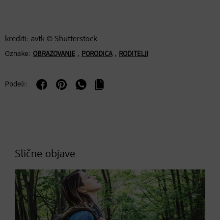
krediti: avtk © Shutterstock
Oznake:
,
,
OBRAZOVANJE
PORODICA
RODITELJI
Podeli:
Slične objave