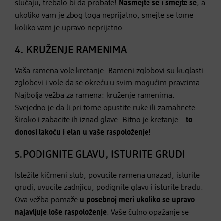
slučaju, trebalo bi da probate!
Nasmejte se i smejte se
, a
ukoliko vam je zbog toga neprijatno, smejte se tome
koliko vam je upravo neprijatno.
4. KRUŽENJE RAMENIMA
Vaša ramena vole kretanje. Rameni zglobovi su kuglasti
zglobovi i vole da se okreću u svim mogućim pravcima.
Najbolja vežba za ramena: kruženje ramenima.
Svejedno je da li pri tome opustite ruke ili zamahnete
široko i zabacite ih iznad glave. Bitno je kretanje –
to
donosi lakoću i elan u vaše raspoloženje!
5.PODIGNITE GLAVU, ISTURITE GRUDI
Istežite kičmeni stub, povucite ramena unazad, isturite
grudi, uvucite zadnjicu, podignite glavu i isturite bradu.
Ova vežba pomaže
u posebnoj meri ukoliko se upravo
najavljuje loše raspoloženje
. Vaše čulno opažanje se