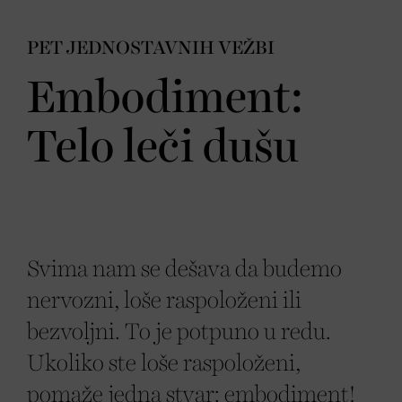
PET JEDNOSTAVNIH VEŽBI
Embodiment:
Telo leči dušu
Svima nam se dešava da budemo
nervozni, loše raspoloženi ili
bezvoljni. To je potpuno u redu.
Ukoliko ste loše raspoloženi,
pomaže jedna stvar: embodiment!