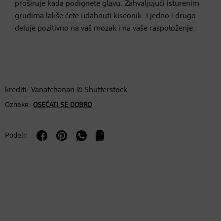
proširuje kada podignete glavu. Zahvaljujući isturenim
grudima lakše ćete udahnuti kiseonik. I jedno i drugo
deluje pozitivno na vaš mozak i na vaše raspoloženje.
krediti: Vanatchanan © Shutterstock
Oznake:
OSEĆATI SE DOBRO
Podeli: