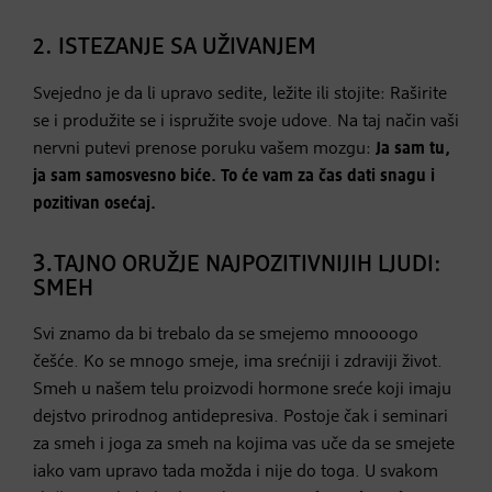
2. ISTEZANJE SA UŽIVANJEM
Svejedno je da li upravo sedite, ležite ili stojite: Raširite
se i produžite se i ispružite svoje udove. Na taj način vaši
nervni putevi prenose poruku vašem mozgu:
Ja sam tu,
ja sam samosvesno
biće.
T
o će vam za čas dati snagu i
pozitivan osećaj.
3.
TAJNO ORUŽJE NAJPOZITIVNIJIH LJUDI:
SMEH
Svi znamo da bi trebalo da se smejemo mnoooogo
češće. Ko se mnogo smeje, ima srećniji i zdraviji život.
Smeh u našem telu proizvodi hormone sreće koji imaju
dejstvo prirodnog antidepresiva. Postoje čak i seminari
za smeh i joga za smeh na kojima vas uče da se smejete
iako vam upravo tada možda i nije do toga. U svakom