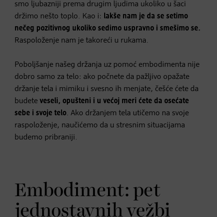
smo ljubazniji prema drugim ljudima ukoliko u šaci
držimo nešto toplo. Kao i:
lakše nam je da se setimo
nečeg pozitivnog ukoliko sedimo uspravno i smešimo se.
Raspoloženje nam je takoreći u rukama.
Poboljšanje našeg držanja uz pomoć embodimenta nije
dobro samo za telo: ako počnete da pažljivo opažate
držanje tela i mimiku i svesno ih menjate, češće ćete da
budete
veseli, opušteni i u većoj meri ćete da osećate
sebe i svoje telo
. Ako držanjem tela utičemo na svoje
raspoloženje, naučićemo da u stresnim situacijama
budemo pribraniji.
Embodiment: pet
jednostavnih vežbi