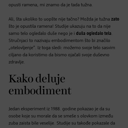
opusti ramena, mi znamo da je tada tužna.
Ali, šta ukoliko to uopšte nije tačno? Možda je tužna
zato
što je opustila ramena! Studije ukazuju na to da nije
samo telo ogledalo duše nego je i
duša ogledalo tela
.
Stručnjaci to nazivaju embodimentom što bi značilo
„otelovljenje“. Iz toga sledi: možemo svoje telo sasvim
ciljano da koristimo da bismo ojačali svoje duševno
zdravlje.
Kako deluje
embodiment
Jedan eksperiment iz 1988. godine pokazao je da su
osobe koje su morale da se smeše s olovkom između
zuba zaista bile veselije. Studije su takođe pokazale da