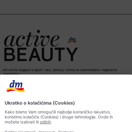
dm online magazin o lepoti i nezi, zdravlju i životu-za uravnoteženo i odgovorno
zajedništvo.