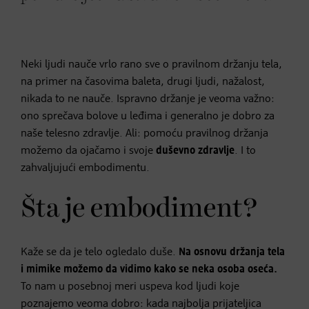
Neki ljudi nauče vrlo rano sve o pravilnom držanju tela,
na primer na časovima baleta, drugi ljudi, nažalost,
nikada to ne nauče. Ispravno držanje je veoma važno:
ono sprečava bolove u leđima i generalno je dobro za
naše telesno zdravlje. Ali: pomoću pravilnog držanja
možemo da ojačamo i svoje
duševno zdravlje
. I to
zahvaljujući embodimentu.
Šta je embodiment?
Kaže se da je telo ogledalo duše.
Na osnovu držanja tela
i mimike možemo da vidimo kako se neka osoba oseća.
To nam u posebnoj meri uspeva kod ljudi koje
poznajemo veoma dobro: kada najbolja prijateljica