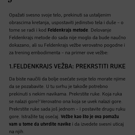
Opažati svesno svoje telo, prekinuti sa ustaljenim
obrascima kretanja, uspostaviti jedinstvo tela i duše – o
tome se radi i kod
Feldenkrajs metode
. Delovanje
Feldenkrajs metode do sada nije moglo da bude naučno
dokazano, ali su Feldenkrajs vežbe verovatno pogodne i
za trening embodimenta – na primer ove vežbe:
1.FELDENKRAJS VEŽBA: PREKRSTITI RUKE
Da biste naučili da bolje osećate svoje telo morate njime
da se pozabavite. U tu svrhu je takođe potrebno
prekinuti s nekim navikama. Prekrstite ruke. Koja ruka
se nalazi gore? Verovatno ona koja se uvek nalazi gore.
Prekrstite ruke sada još jednom – i postavite drugu ruku
gore. Istražite taj osećaj.
Vežbe kao što je ova pomažu
vam u tome da utvrdite navike
i da izvedete svesni uticaj
na njih.