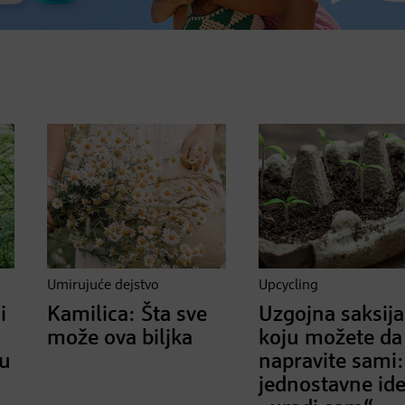
Umirujuće dejstvo
Upcycling
i
Kamilica: Šta sve
Uzgojna saksija
može ova biljka
koju možete da
u
napravite sami: 
jednostavne ide