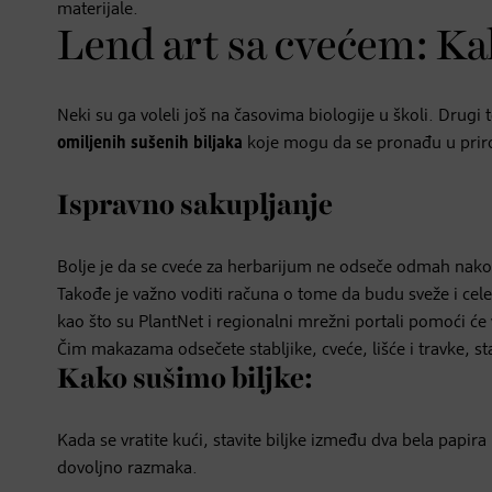
materijale.
Lend art sa cvećem: Ka
Neki su ga voleli još na časovima biologije u školi. Drugi
omiljenih sušenih biljaka
koje mogu da se pronađu u prir
Ispravno sakupljanje
Bolje je da se cveće za herbarijum ne odseče odmah nakon ki
Takođe je važno voditi računa o tome da budu sveže i cele
kao što su PlantNet i regionalni mrežni portali pomoći će 
Čim makazama odsečete stabljike, cveće, lišće i travke, stav
Kako sušimo biljke:
Kada se vratite kući, stavite biljke između dva bela papi
dovoljno razmaka.