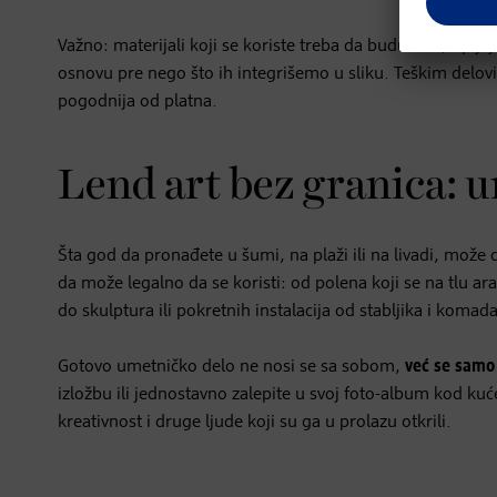
Važno: materijali koji se koriste treba da budu suvi, upija
osnovu pre nego što ih integrišemo u sliku. Teškim delov
pogodnija od platna.
Lend art bez granica: u
Šta god da pronađete u šumi, na plaži ili na livadi, može 
da može legalno da se koristi: od polena koji se na tlu a
do skulptura ili pokretnih instalacija od stabljika i komad
Gotovo umetničko delo ne nosi se sa sobom,
već se samo 
izložbu ili jednostavno zalepite u svoj foto-album kod ku
kreativnost i druge ljude koji su ga u prolazu otkrili.