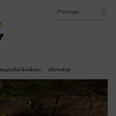
 nagradni konkurs
Horoskop