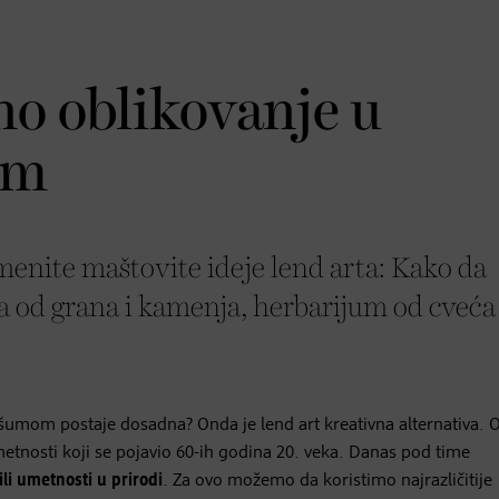
no oblikovanje u
om
menite maštovite ideje lend arta: Kako da
od grana i kamenja, herbarijum od cveća 
šumom postaje dosadna? Onda je lend art kreativna alternativa. O
metnosti koji se pojavio 60-ih godina 20. veka. Danas pod time
li umetnosti u prirodi
. Za ovo možemo da koristimo najrazličitije