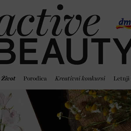
Život
Porodica
Kreativni konkursi
Letnji