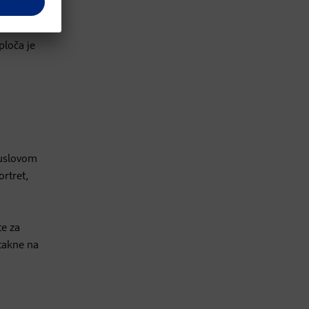
emo
ploča je
uslovom
ortret,
te za
takne na