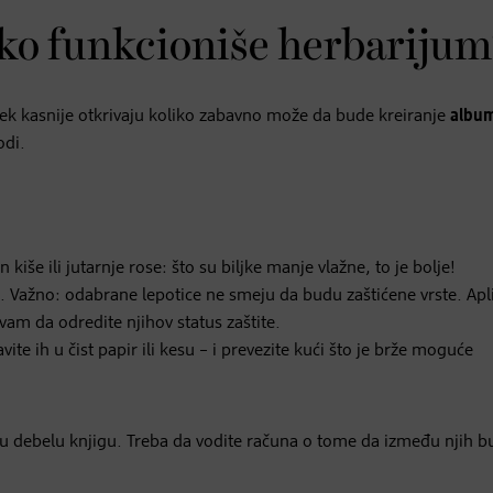
ko funkcioniše herbariju
 tek kasnije otkrivaju koliko zabavno može da bude kreiranje
albu
odi.
še ili jutarnje rose: što su biljke manje vlažne, to je bolje!
. Važno: odabrane lepotice ne smeju da budu zaštićene vrste. Apli
vam da odredite njihov status zaštite.
ite ih u čist papir ili kesu – i prevezite kući što je brže moguće
ra u debelu knjigu. Treba da vodite računa o tome da između njih 