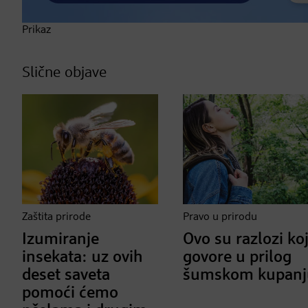
Prikaz
Slične objave
Zaštita prirode
Pravo u prirodu
Izumiranje
Ovo su razlozi koj
insekata: uz ovih
govore u prilog
deset saveta
šumskom kupanj
pomoći ćemo