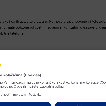
iljke i da ih zalepite u album. Pomoću crteža, suvenira i tekstov
o male poklone od cvetnih suvenira, koji zatim ukrašavaju krea
obilne telefone.
rstvo na otvorenom u 3D
roda vekovima je fascinirala umetnike. Međutim, prirodno okruženj
ijali
koje ćemo kao elemente da ugradimo u kolaž
takođe će divn
ći ili drugi predmeti koje nađemo mogu lako da se učvrste pomo
nu kompoziciju boja. Ili to možete da učinite obrnutim redom: p
čaju, na ovaj način nastaju veoma atraktivni reljefni kolaži.