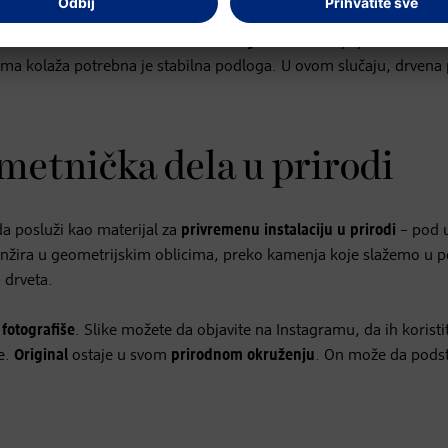
jući – kao što su
komadi kore ili suve grančice
– bolje je da nanes
ima kolaža potrebna je stabilna podloga. U ovom slučaju, drvena 
metnička dela u prirodi
da posluži kao materijal za
privremenu instalaciju u prirodi
– pod 
ranžira u geometrijskim oblicima, preko kamenja koje slažemo u p
a drveta.
fotografiše
. Slike možete da objavite na Instagramu, da ih koristi
će.
Original
ostaje u svom
prirodnom okruženju
. On može da pods