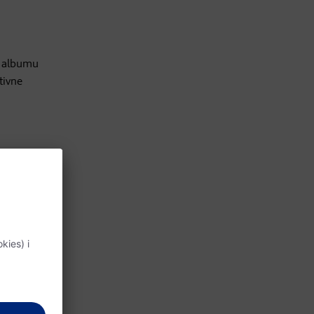
a albumu
tivne
e ne
o da
ću
rvo