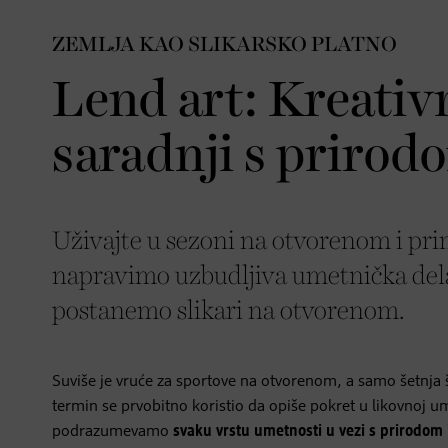
ZEMLJA KAO SLIKARSKO PLATNO
Lend art: Kreativ
saradnji s prirod
Uživajte u sezoni na otvorenom i pri
napravimo uzbudljiva umetnička dela 
postanemo slikari na otvorenom.
Suviše je vruće za sportove na otvorenom, a samo šetnja 
termin se prvobitno koristio da opiše pokret u likovnoj u
podrazumevamo
svaku vrstu umetnosti u vezi s prirodom i