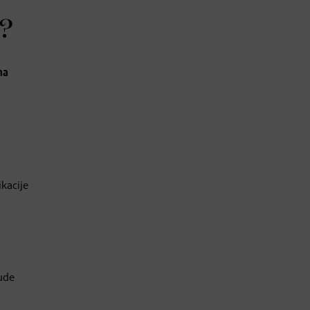
m?
ma
kacije
bude