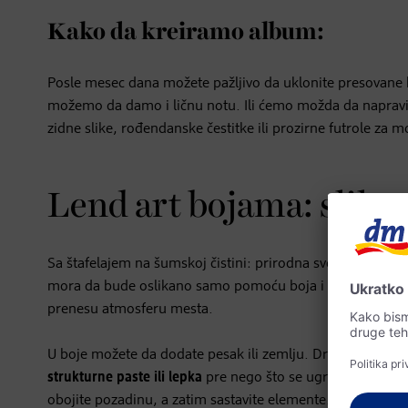
Kako da kreiramo album:
Posle mesec dana možete pažljivo da uklonite presovane b
možemo da damo i ličnu notu. Ili ćemo možda da napravim
zidne slike, rođendanske čestitke ili prozirne futrole za m
Lend art bojama: slika
Sa štafelajem na šumskoj čistini: prirodna svetlost i pri
mora da bude oslikano samo pomoću boja i nijansi. Mater
prenesu atmosferu mesta.
U boje možete da dodate pesak ili zemlju. Drvo, kamenči
strukturne paste ili lepka
pre nego što se ugrade u kreativ
obojite pozadinu, a zatim sastavite elemente. U svakom slu