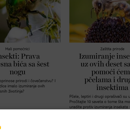
Mali pomoćnici
Zaštita prirode
nsekti: Prava
Izumiranje inse
sna bića sa šest
uz ovih deset s
nogu
pomoći ćem
pčelama i dr
oprinose prirodi i čovečanstvu? I
dice imalo izumiranje ovih
insektima
snih životinja?
Pčele, leptiri i drugi oprašivači su
Pročitajte 10 saveta o tome šta m
uradite protiv izumiranja insekata 
kupovine, u svakodnevici i u bašti.