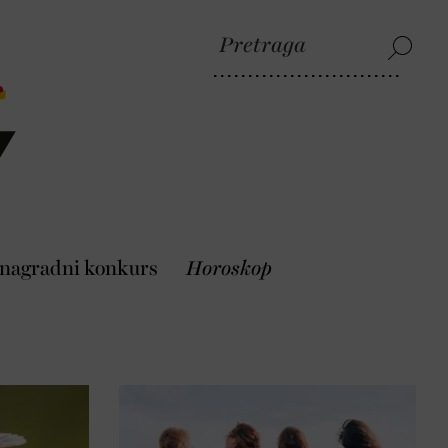
 nagradni konkurs
Horoskop