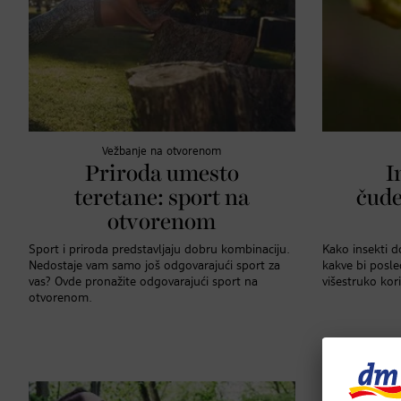
Vežbanje na otvorenom
Priroda umesto
I
teretane: sport na
čude
otvorenom
Sport i priroda predstavljaju dobru kombinaciju.
Kako insekti d
Nedostaje vam samo još odgovarajući sport za
kakve bi posle
vas? Ovde pronažite odgovarajući sport na
višestruko kori
otvorenom.