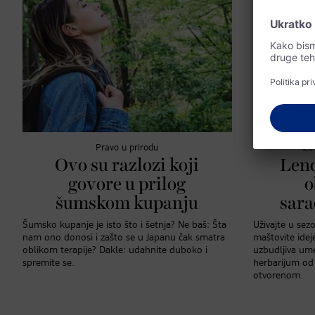
Pravo u prirodu
Ze
Ovo su razlozi koji
Lend
govore u prilog
o
šumskom kupanju
sara
Šumsko kupanje je isto što i šetnja? Ne baš: Šta
Uživajte u sez
nam ono donosi i zašto se u Japanu čak smatra
maštovite idej
oblikom terapije? Dakle: udahnite duboko i
uzbudljiva ume
spremite se.
herbarijum od 
otvorenom.