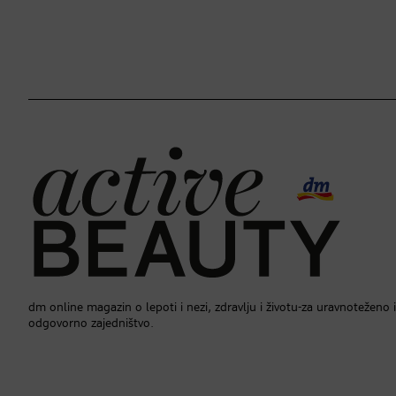
dm online magazin o lepoti i nezi, zdravlju i životu-za uravnoteženo i
odgovorno zajedništvo.