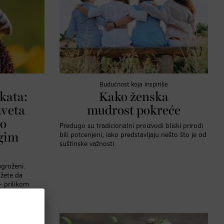
Budućnost koja inspiriše
kata:
Kako ženska
aveta
mudrost pokreće
o
Predugo su tradicionalni proizvodi bliski prirodi
ugim
bili potcenjeni, iako predstavljaju nešto što je od
suštinske važnosti.
 ugroženi.
ožete da
– prilikom