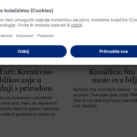
mlja kao slikarsko platno
Umirujuće dejstvo
 art: Kreativno
Kamilica: Šta
blikovanje u
može ova bil
dnji s prirodom
Kamilica ima umirujuće dejstvo – t
poznato. Ova biljka ipak može MN
oni na otvorenom i primenite
Zato bi od sada kod kuće uvek tre
e lend arta: Kako da napravimo
cvet kamilice.
tnička dela od grana i kamenja,
cveća ili postanemo slikari na