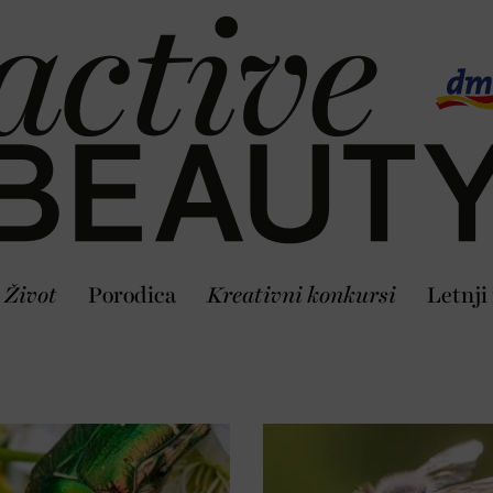
Život
Porodica
Kreativni konkursi
Letnji