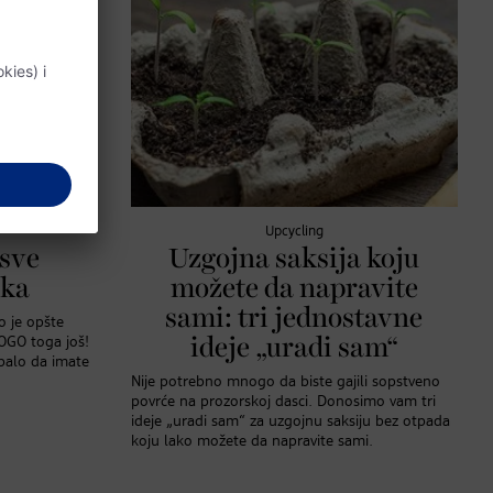
Upcycling
 sve
Uzgojna saksija koju
jka
možete da napravite
sami: tri jednostavne
o je opšte
OGO toga još!
ideje „uradi sam“
balo da imate
Nije potrebno mnogo da biste gajili sopstveno
povrće na prozorskoj dasci. Donosimo vam tri
ideje „uradi sam“ za uzgojnu saksiju bez otpada
koju lako možete da napravite sami.